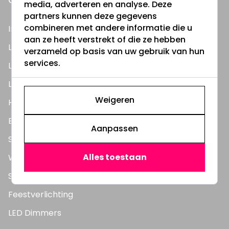
ONZE PRODUCTEN
media, adverteren en analyse. Deze
partners kunnen deze gegevens
combineren met andere informatie die u
Inbouwspots
aan ze heeft verstrekt of die ze hebben
LED Lampen
verzameld op basis van uw gebruik van hun
services.
LED TL Buizen
LED Panelen
Weigeren
Highbay's / Ufo's
Bouwlampen
Aanpassen
Straatlampen
Alles toestaan
Wandlampen
Solar verlichting
Feestverlichting
LED Dimmers