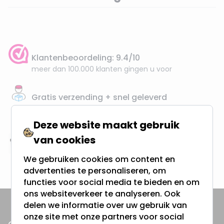
Klantenbeoordeling: 9.4/10
meer dan 100.000 klanten gingen u voor
Gratis verzending + snel geleverd
Vanaf EUR100,- naar NL & BE
& 100 dagen recht op retour
Deze website maakt gebruik
van cookies
Altijd uit eigen voorraad
We gebruiken cookies om content en
3000m2 - 60.000+ Producten
advertenties te personaliseren, om
functies voor social media te bieden en om
ons websiteverkeer te analyseren. Ook
delen we informatie over uw gebruik van
onze site met onze partners voor social