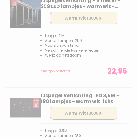
IJspegelverlichting - 11 meter -
259 LED lampjes - warm wit -
knipper functie
Lengte: 11M
Aantal lampen: 259
Voorzien van timer
Verschillende twinkel effecten
Werkt op netstroom
22,95
Niet op voorraad
IJspegel verlichting LED 3,5M -
180 lampjes - warm wit licht
Lengte: 3,5M
Aantal lampen: 180