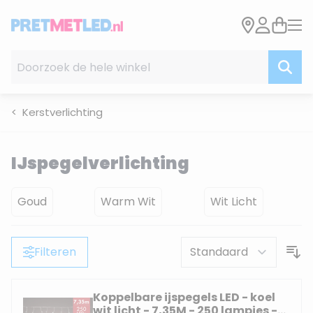
Ga naar de inhoud
Doorzoek de hele winkel
Kerstverlichting
IJspegelverlichting
Goud
Warm Wit
Wit Licht
Filteren
Koppelbare ijspegels LED - koel
wit licht - 7,35M - 250 lampjes -