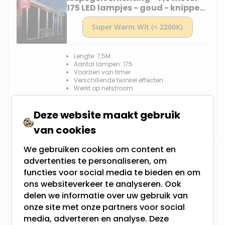
175 LED lampjes - goud - knipper
functie
Lengte: 7,5M
Aantal lampen: 175
Voorzien van timer
Verschillende twinkel effecten
Werkt op netstroom
17,95
Deze website maakt gebruik
Niet op voorraad
van cookies
We gebruiken cookies om content en
Gouden ijspegelverlichting -
advertenties te personaliseren, om
12meter - 480leds
functies voor social media te bieden en om
ons websiteverkeer te analyseren. Ook
delen we informatie over uw gebruik van
onze site met onze partners voor social
Lengte: 12M
media, adverteren en analyse. Deze
Aantal lampen: 480