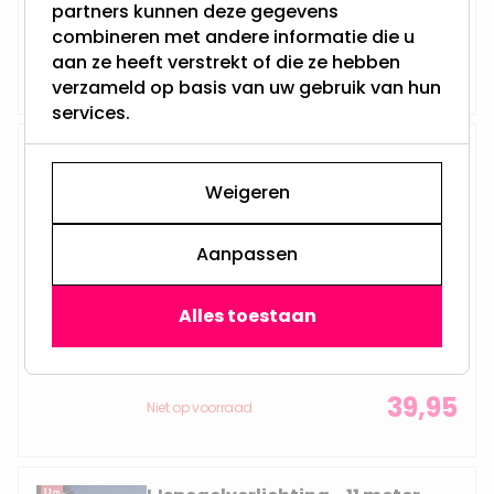
Werkt op netstroom
partners kunnen deze gegevens
combineren met andere informatie die u
39,95
aan ze heeft verstrekt of die ze hebben
Niet op voorraad
verzameld op basis van uw gebruik van hun
services.
IJspegelverlichting - 20 meter -
490 LED lampjes - goud - knipper
Weigeren
functie
Aanpassen
Lengte: 20M
Aantal lampen: 490
Alles toestaan
Voorzien van timer
Verschillende twinkel effecten
Werkt op netstroom
39,95
Niet op voorraad