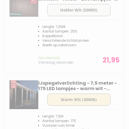
Uitbreidingsset
Lengte: 7,35M
Aantal lampen: 250
Koppelbaar
Verschillende lichtstanden
Werkt op netstroom
Op voorraad,
21,95
Vandaag verzonden
IJspegelverlichting - 7,5 meter -
175 LED lampjes - warm wit -
knipper functie
Lengte: 7,5M
Aantal lampen: 175
Voorzien van timer