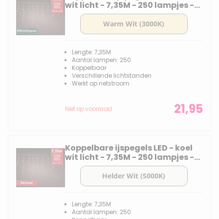
wit licht - 7,35M - 250 lampjes -
Uitbreidingsset
Lengte: 7,35M
Aantal lampen: 250
Koppelbaar
Verschillende lichtstanden
Werkt op netstroom
21,95
Niet op voorraad
Koppelbare ijspegels LED - koel
wit licht - 7,35M - 250 lampjes -
div lichtstanden - Starterset
met transformator
Lengte: 7,35M
Aantal lampen: 250