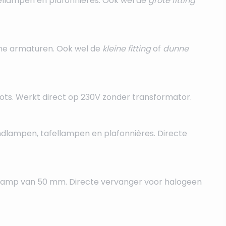
ellampen en plafonnières. Ook wel de
grote fitting
ine armaturen. Ook wel de
kleine fitting
of
dunne
ts. Werkt direct op 230V zonder transformator.
ndlampen, tafellampen en plafonnières. Directe
orlamp van 50 mm. Directe vervanger voor halogeen