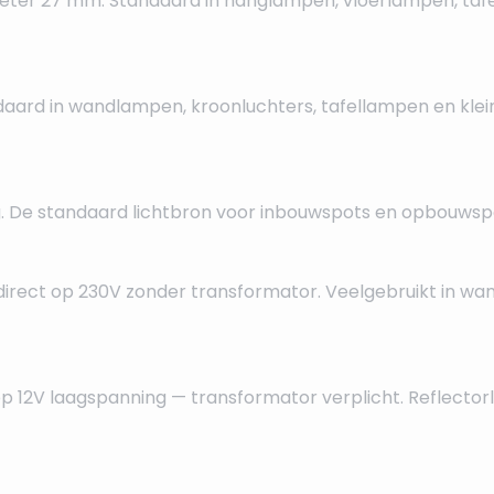
meter 27 mm. Standaard in hanglampen, vloerlampen, taf
daard in wandlampen, kroonluchters, tafellampen en kle
. De standaard lichtbron voor inbouwspots en opbouwspo
irect op 230V zonder transformator. Veelgebruikt in wa
op 12V laagspanning — transformator verplicht. Reflect