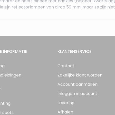
mator en heeft pinnen met haakjes (bajonet, kwartslag)
 zijn reflectorlampen van circa 50 mm, maar ze zijn niet 
E INFORMATIE
KLANTENSERVICE
log
Contact
ndleidingen
Zakelijke klant worden
Account aanmaken
:
Inloggen in account
Levering
chting
Afhalen
n spots