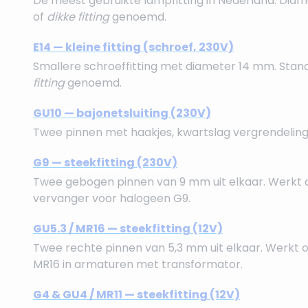
De meest gebruikte lampfitting in Nederland. Dia
of
dikke fitting
genoemd.
E14 — kleine fitting (schroef, 230V)
Smallere schroeffitting met diameter 14 mm. Stan
fitting
genoemd.
GU10 — bajonetsluiting (230V)
Twee pinnen met haakjes, kwartslag vergrendeling
G9 — steekfitting (230V)
Twee gebogen pinnen van 9 mm uit elkaar. Werkt d
vervanger voor halogeen G9.
GU5.3 / MR16 — steekfitting (12V)
Twee rechte pinnen van 5,3 mm uit elkaar. Werkt 
MR16 in armaturen met transformator.
G4 & GU4 / MR11 — steekfitting (12V)