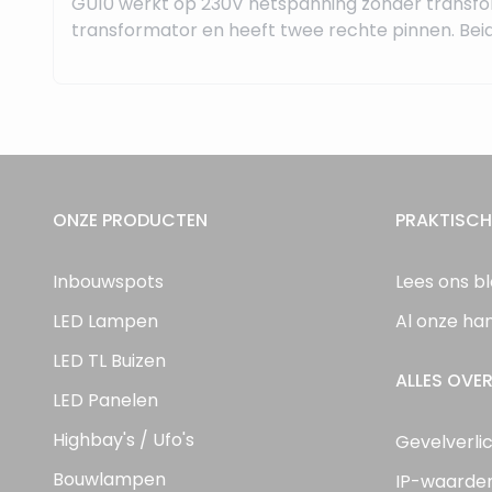
GU10 werkt op 230V netspanning zonder transfor
transformator en heeft twee rechte pinnen. Beide
ONZE PRODUCTEN
PRAKTISCH
Inbouwspots
Lees ons b
LED Lampen
Al onze ha
LED TL Buizen
ALLES OVER
LED Panelen
Highbay's / Ufo's
Gevelverli
Bouwlampen
IP-waarde