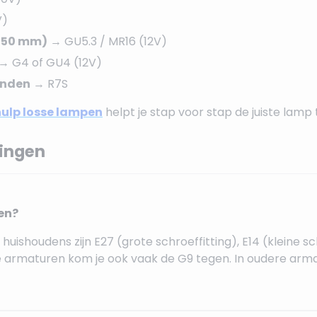
V)
 (50 mm)
→ GU5.3 / MR16 (12V)
→ G4 of GU4 (12V)
inden
→ R7S
ulp losse lampen
helpt je stap voor stap de juiste lamp 
tingen
en?
ishoudens zijn E27 (grote schroeffitting), E14 (kleine sc
armaturen kom je ook vaak de G9 tegen. In oudere armat