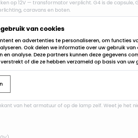
op 12V — transformator verplicht. G4 is de capsule, GU
erlichting, caravans en boten.
gebruik van cookies
teinden. Beschikbaar in 78 mm en 118 mm. Directe verva
tent en advertenties te personaliseren, om functies vo
alyseren. Ook delen we informatie over uw gebruik van 
en en analyse. Deze partners kunnen deze gegevens c
t verstrekt of die ze hebben verzameld op basis van uw 
t onvoldoende inbouwdiepte voor een GU10 (minimaal 6
baar.
n
nenkant van het armatuur of op de lamp zelf. Weet je het n
30V)