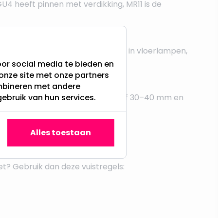
4 heeft pinnen met verdikking, MR11 is de
nger voor halogeen staaflampen in vloerlampen,
or social media te bieden en
onze site met onze partners
ombineren met andere
gebruik van hun services.
0 mm). Coin LED's passen al vanaf 30–40 mm en
Alles toestaan
iet? Gebruik dan deze vuistregels: