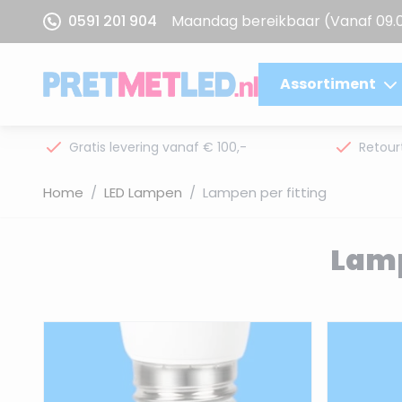
Ga naar de inhoud
0591 201 904
Maandag bereikbaar
(Vanaf 09.
Assortiment
Gratis levering vanaf € 100,-
Retour
Home
/
LED Lampen
/
Lampen per fitting
Lamp