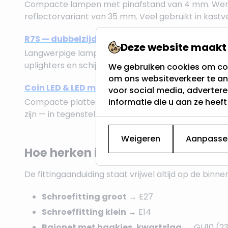
Compacte lampen met pinafstand van 4 mm. Werken 
reflectorvariant van 35 mm. Veel gebruikt in kastv
R7S — dubbelzijdige staaflamp (230V)
Deze website maakt 
Langwerpige lamp met contactpunten aan beide ui
uplighters en schijnwerpers.
We gebruiken cookies om con
om ons websiteverkeer te an
Coin LED & LED modules (230V)
voor social media, adverter
informatie die u aan ze heef
Compacte platte lichtbronnen voor armaturen me
zijn — in tegenstelling tot vaste LED — los verwissel
Weigeren
Aanpasse
Hoe herken ik mijn fitting?
De fittingaanduiding staat vrijwel altijd op de bin
Schroefitting groot
→ E27
Schroeffitting klein
→ E14
Bajonet met haakjes, kwartslag
→ GU10 (2