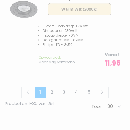
3 Watt - Vervangt 35Watt
Dimbaar en 230Volt
Inbouwdiepte: 70MM
Boorgat: 80MM - 82MM
Philips LED - GU10
Vanaf
Op voorraad,
11,95
Maandag verzonden
1
2
3
4
5
U lees momenteel pagina
Pagina
Pagina
Pagina
Pagina
Producten
1
-
30
van
291
Toon