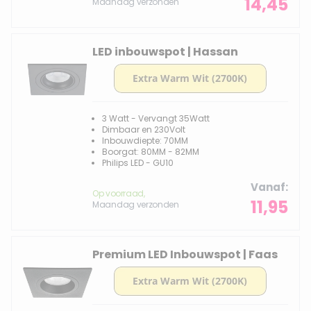
14,45
Maandag verzonden
LED inbouwspot | Hassan
3 Watt - Vervangt 35Watt
Dimbaar en 230Volt
Inbouwdiepte: 70MM
Boorgat: 80MM - 82MM
Philips LED - GU10
Vanaf
Op voorraad,
11,95
Maandag verzonden
Premium LED Inbouwspot | Faas