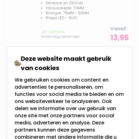
Dimbaar en 230Volt
Inbouwdiepte: 70MM
Boorgat: 75MM - 90MM
Philips LED - GU10
Vanaf
Op voorraad,
13,95
Maandag verzonden
Deze website maakt gebruik
IP65 LED inbouwspot Gloria
van cookies
We gebruiken cookies om content en
advertenties te personaliseren, om
3 Watt - Vervangt 35Watt
functies voor social media te bieden en om
Dimbaar en 230Volt
Inbouwdiepte: 70MM
ons websiteverkeer te analyseren. Ook
Boorgat: 70MM - 100MM
delen we informatie over uw gebruik van
Philips LED - GU10
onze site met onze partners voor social
Vanaf
media, adverteren en analyse. Deze
Op voorraad,
22,95
Maandag verzonden
partners kunnen deze gegevens
combineren met andere informatie die u