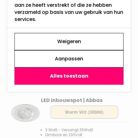
aan ze heeft verstrekt of die ze hebben
IP65 LED inbouwspot Lava
verzameld op basis van uw gebruik van hun
services.
3 Watt - Vervangt 35Watt
Weigeren
Dimbaar en 230Volt
Inbouwdiepte: 70MM
Boorgat: 70MM - 100MM
Aanpassen
Philips LED - GU10
Vanaf
Op voorraad,
Alles toestaan
22,95
Maandag verzonden
LED inbouwspot | Abbas
3 Watt - Vervangt 35Watt
Dimbaar en 230Volt