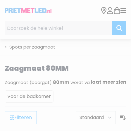
Ga naar de inhoud
Doorzoek de hele winkel
Spots per zaagmaat
Zaagmaat 80MM
laat meer zien
80mm
Zaagmaat (boorgat)
wordt vaak gekozen wanneer verlichting niet alleen functioneel is, maar ook onderdeel wordt van het interieur. Armaturen in deze maat zijn
Voor de badkamer
Filteren