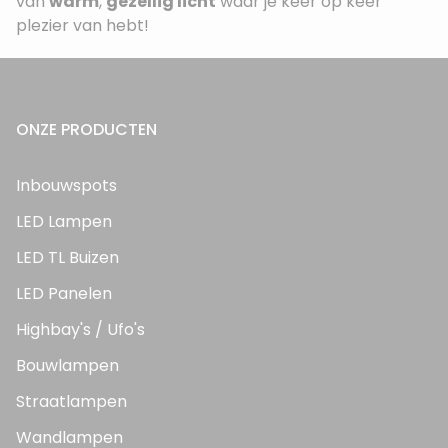
van
warm
,
gezellig licht
waar je keer op keer
plezier van hebt!
ONZE PRODUCTEN
Inbouwspots
LED Lampen
LED TL Buizen
LED Panelen
Highbay's / Ufo's
Bouwlampen
Straatlampen
Wandlampen