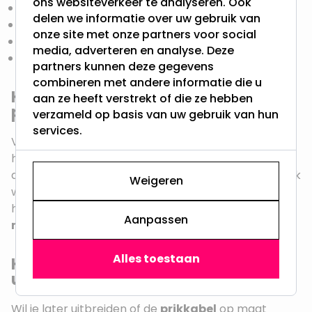
ons websiteverkeer te analyseren. Ook
Prikkabel
met gemonteerde
fittingen
delen we informatie over uw gebruik van
Afdichtringen
en
eindkapje
onze site met onze partners voor social
Stekker
media, adverteren en analyse. Deze
LED lampen
naar keuze
partners kunnen deze gegevens
combineren met andere informatie die u
Kies de juiste lengte voor je
aan ze heeft verstrekt of die ze hebben
prikkabel
verzameld op basis van uw gebruik van hun
services.
Voordat je bestelt, is het belangrijk om te bepalen
hoe lang jouw
prikkabel
moet zijn. Meet de afstand
die je wilt overbruggen en bepaal of je de kabel strak
Weigeren
wil ophangen of licht wilt laten doorhangen. Houd
hierbij ook rekening met het aantal
fittingen per
Aanpassen
meter
en de
ophangpunten
in je tuin of ruimte.
Alles toestaan
Koppelbare prikkabels: flexibel
uitbreiden
Wil je later uitbreiden of de
prikkabel
op maat