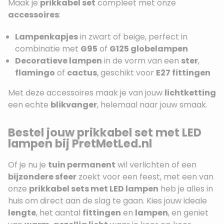
Maak je
prikkabel set
compleet met onze
accessoires
:
Lampenkapjes
in zwart of beige, perfect in
combinatie met
G95
of
G125 globelampen
Decoratieve lampen
in de vorm van een
ster
,
flamingo
of
cactus
, geschikt voor
E27 fittingen
Met deze accessoires maak je van jouw
lichtketting
een echte
blikvanger
, helemaal naar jouw smaak.
Bestel jouw prikkabel set met LED
lampen bij PretMetLed.nl
Of je nu je
tuin permanent
wil verlichten of een
bijzondere sfeer
zoekt voor een feest, met een van
onze
prikkabel sets met LED lampen
heb je alles in
huis om direct aan de slag te gaan. Kies jouw ideale
lengte
, het aantal
fittingen
en
lampen
, en geniet