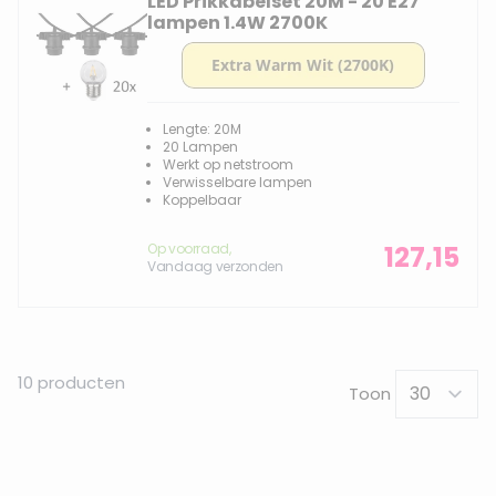
LED Prikkabelset 20M - 20 E27
lampen 1.4W 2700K
Lengte: 20M
20 Lampen
Werkt op netstroom
Verwisselbare lampen
Koppelbaar
Op voorraad,
127,15
Vandaag verzonden
10
producten
Toon