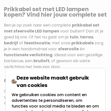
Prikkabel set met LED lampen
kopen? Vind hier jouw complete set
Ben je op zoek naar een complete
prikkabel set
met sfeervolle LED lampen
voor buiten? Dan zit je
goed bij ons. Of het nu gaat om je
tuin
,
terras
,
bedrijf
of
feestlocatie
, met onze
prikkabels
zorg
je in een handomdraai voor
sfeervolle
én
functionele verlichting
. Ideaal voor een gezellige
barbecue, een
bruiloft
, of gewoon als vaste
verlichting het hele jaar door.
Deze website maakt gebruik
Compleet en gebruiksklaar
van cookies
Onze
prikkabelsets
zijn speciaal samengesteld
We gebruiken cookies om content en
voor jouw gemak. Met één klik bestel je een
advertenties te personaliseren, om
complete set inclusief:
functies voor social media te bieden en om