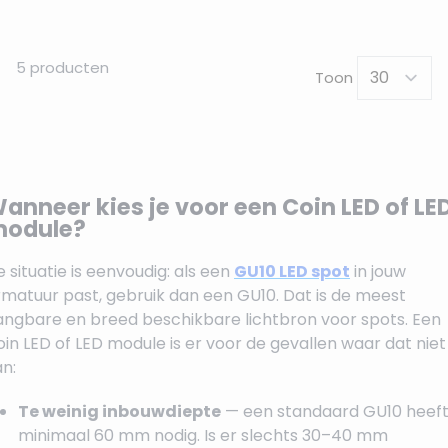
5
producten
Toon
anneer kies je voor een Coin LED of LE
odule?
 situatie is eenvoudig: als een
GU10 LED spot
in jouw
rmatuur past, gebruik dan een GU10. Dat is de meest
angbare en breed beschikbare lichtbron voor spots. Een
in LED of LED module is er voor de gevallen waar dat niet
n:
Te weinig inbouwdiepte
— een standaard GU10 heef
minimaal 60 mm nodig. Is er slechts 30–40 mm