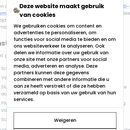
Deze website maakt gebruik
en deel van het assortiment is dimbaar. Gebruik een
LED-
ompatibele dimmer
voor het beste resultaat. Controlee
van cookies
tijd in de productspecificaties of het gekozen model
We gebruiken cookies om content en
mbaar is.
advertenties te personaliseren, om
functies voor social media te bieden en om
nstallatie
ons websiteverkeer te analyseren. Ook
delen we informatie over uw gebruik van
et plaatsen van een Coin LED of LED module:
onze site met onze partners voor social
media, adverteren en analyse. Deze
Schakel de stroom uit via de groepenkast.
partners kunnen deze gegevens
Verwijder de oude lamp of module uit het armatuur.
combineren met andere informatie die u
aan ze heeft verstrekt of die ze hebben
Sluit de Coin LED of LED module aan op 230V volgens de
verzameld op basis van uw gebruik van hun
aansluitinstructies van het product.
services.
Plaats de module in het armatuur en zorg dat hij stevig
vastzit.
Schakel de stroom terug in en test de verlichting.
Weigeren
ntroleer altijd de compatibiliteit met je armatuur voorda