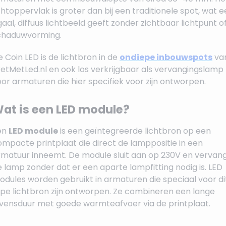
chtoppervlak is groter dan bij een traditionele spot, wat 
aal, diffuus lichtbeeld geeft zonder zichtbaar lichtpunt o
chaduwvorming.
 Coin LED is de lichtbron in de
ondiepe inbouwspots
va
retMetLed.nl en ook los verkrijgbaar als vervangingslamp
or armaturen die hier specifiek voor zijn ontworpen.
at is een LED module?
en
LED module
is een geïntegreerde lichtbron op een
ompacte printplaat die direct de lamppositie in een
rmatuur inneemt. De module sluit aan op 230V en vervan
 lamp zonder dat er een aparte lampfitting nodig is. LED
odules worden gebruikt in armaturen die speciaal voor di
ype lichtbron zijn ontworpen. Ze combineren een lange
evensduur met goede warmteafvoer via de printplaat.