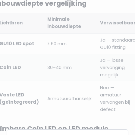
nbouwdiepte vergelijking
Minimale
Lichtbron
Verwisselbaa
inbouwdiepte
Ja — standaar
GU10 LED spot
≥ 60 mm
GU10 fitting
Ja — losse
Coin LED
30–40 mm
vervanging
mogelijk
Nee —
Vaste LED
armatuur
Armatuurafhankelijk
(geïntegreerd)
vervangen bij
defect
imbare Coin LED en LED module