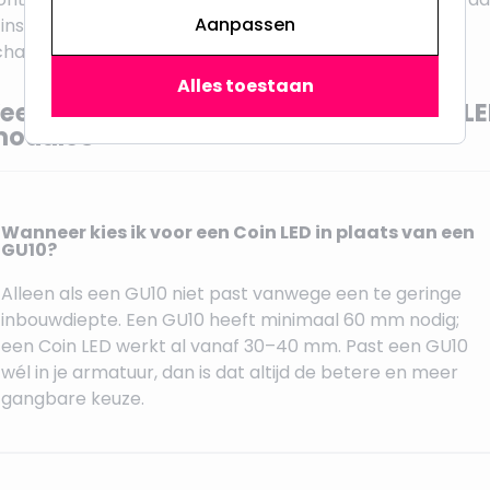
Aanpassen
 installeert. Twijfel je aan de elektrische aansluiting?
hakel een erkend elektricien in.
Alles toestaan
eelgestelde vragen over Coin LED en L
odules
Wanneer kies ik voor een Coin LED in plaats van een
GU10?
Alleen als een GU10 niet past vanwege een te geringe
inbouwdiepte. Een GU10 heeft minimaal 60 mm nodig;
een Coin LED werkt al vanaf 30–40 mm. Past een GU10
wél in je armatuur, dan is dat altijd de betere en meer
gangbare keuze.