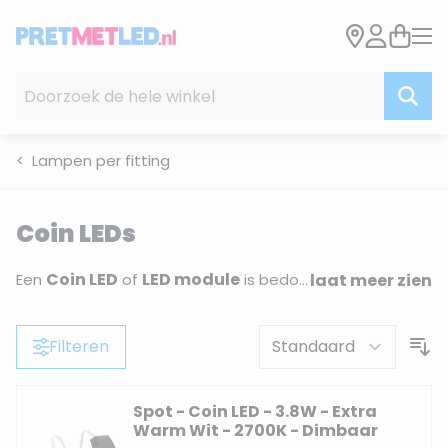
Ga naar de inhoud
Doorzoek de hele winkel
Lampen per fitting
Coin LEDs
Coin LED
LED module
Een
of
is bedoeld voor armaturen waarbij een standaard lamp simpelweg niet past vanwege een te lage inbouwhoogte — en waarbij je toch een
laat meer zien
Filteren
Spot - Coin LED - 3.8W - Extra
Warm Wit - 2700K - Dimbaar