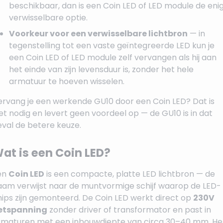
beschikbaar, dan is een Coin LED of LED module de eni
verwisselbare optie.
Voorkeur voor een verwisselbare lichtbron
— in
tegenstelling tot een vaste geïntegreerde LED kun je
een Coin LED of LED module zelf vervangen als hij aan
het einde van zijn levensduur is, zonder het hele
armatuur te hoeven wisselen.
ervang je een werkende GU10 door een Coin LED? Dat is
et nodig en levert geen voordeel op — de GU10 is in dat
eval de betere keuze.
at is een Coin LED?
en
Coin LED
is een compacte, platte LED lichtbron — de
aam verwijst naar de muntvormige schijf waarop de LED-
hips zijn gemonteerd. De Coin LED werkt direct op
230V
etspanning
zonder driver of transformator en past in
rmaturen met een inbouwdiepte van circa 30–40 mm. He