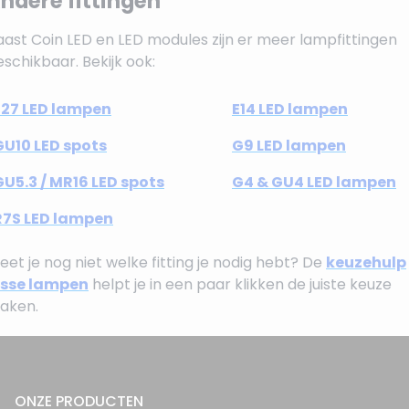
ndere fittingen
aast Coin LED en LED modules zijn er meer lampfittingen
schikbaar. Bekijk ook:
E27 LED lampen
E14 LED lampen
GU10 LED spots
G9 LED lampen
GU5.3 / MR16 LED spots
G4 & GU4 LED lampen
R7S LED lampen
et je nog niet welke fitting je nodig hebt? De
keuzehulp
osse lampen
helpt je in een paar klikken de juiste keuze
aken.
ONZE PRODUCTEN