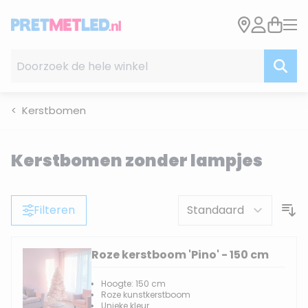
Ga naar de inhoud
Doorzoek de hele winkel
Kerstbomen
Kerstbomen zonder lampjes
Filteren
Roze kerstboom 'Pino' - 150 cm
Hoogte: 150 cm
Roze kunstkerstboom
Unieke kleur