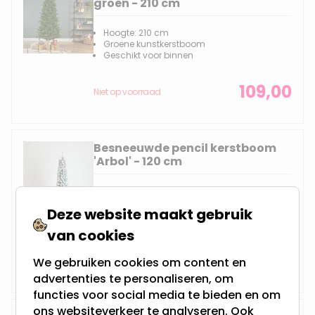
groen - 210 cm
Hoogte: 210 cm
Groene kunstkerstboom
Geschikt voor binnen
109,00
Niet op voorraad
Besneeuwde pencil kerstboom
'Arbol' - 120 cm
Hoogte: 120 cm
Besneeuwde kunstkerstboom
Deze website maakt gebruik
Unieke penseelvorm
Geschikt voor binnen
van cookies
27,95
We gebruiken cookies om content en
Niet op voorraad
advertenties te personaliseren, om
functies voor social media te bieden en om
ons websiteverkeer te analyseren. Ook