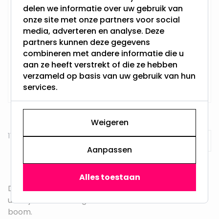
Besneeuwde pencil kerstboom
delen we informatie over uw gebruik van
'Arbol' - 180 cm
onze site met onze partners voor social
media, adverteren en analyse. Deze
Hoogte: 180 cm
Besneeuwde kunstkerstboom
partners kunnen deze gegevens
Unieke penseelvorm
combineren met andere informatie die u
Geschikt voor binnen
aan ze heeft verstrekt of die ze hebben
verzameld op basis van uw gebruik van hun
42,95
Niet op voorraad
services.
Weigeren
11
producten
Toon
Aanpassen
Alles toestaan
Deze
kerstbomen zonder lampjes
doen qua
uiterlijk en uitstraling niet onder voor een echte
boom.