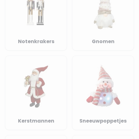
Notenkrakers
Gnomen
Kerstmannen
Sneeuwpoppetjes