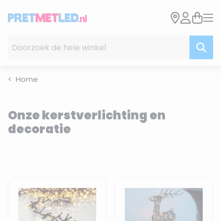
Ga naar de inhoud
Doorzoek de hele winkel
Home
Onze kerstverlichting en
decoratie