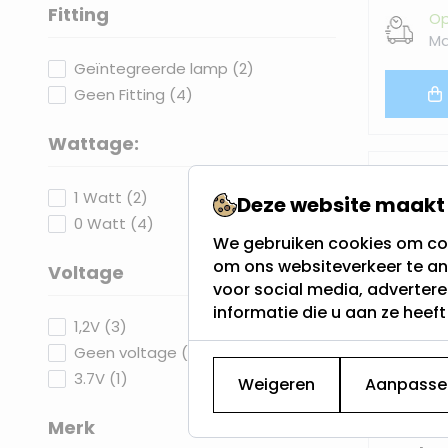
Fitting
Op
filter
Ma
products available
Geïntegreerde lamp
(
2
)
products available
Geen Fitting
(
4
)
Wattage:
filter
products available
1 Watt
(
2
)
Deze website maakt 
products available
0 Watt
(
4
)
We gebruiken cookies om con
om ons websiteverkeer te an
Voltage
voor social media, adverter
filter
informatie die u aan ze heef
products available
1,2V
(
3
)
products available
Geen voltage
(
2
)
products available
3.7V
(
1
)
Weigeren
Aanpasse
Merk