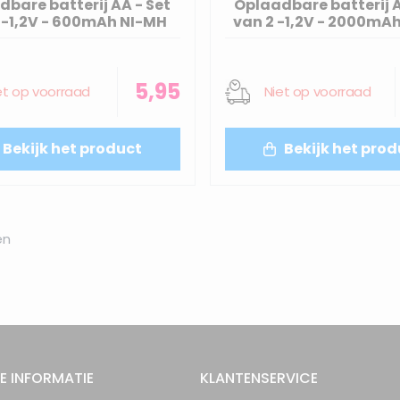
bare batterij AA - Set
Oplaadbare batterij A
 -1,2V - 600mAh NI-MH
van 2 -1,2V - 2000mA
5,95
et op voorraad
Niet op voorraad
Bekijk het product
Bekijk het prod
en
E INFORMATIE
KLANTENSERVICE