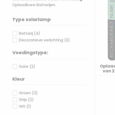
Oplaadbare Batterijen
Type solarlamp
filter
products available
Batterij
(
4
)
products available
Decoratieve verlichting
(
2
)
Voedingstype:
filter
Oplaad
products available
Solar
(
2
)
van 2
Kleur
filter
products available
Groen
(
3
)
products available
Grijs
(
2
)
products available
Wit
(
1
)