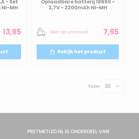
A - Set
Oplaadbare batterij 18650 -
h NI-MH
3,7V - 2200mAh NI-MH
13,95
7,95
Niet op voorraad
uct
Bekijk het product
Toon
PRETMETLED.NL IS ONDERDEEL VAN: