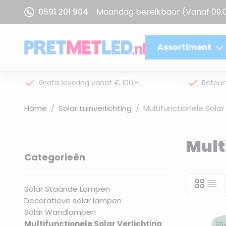
Ga naar de inhoud
0591 201 904
Maandag bereikbaar
(Vanaf 09.
Assortiment
Gratis levering vanaf € 100,-
Retour
Home
/
Solar tuinverlichting
/
Multifunctionele Solar 
Mult
Categorieën
filter
Solar Staande Lampen
Decoratieve solar lampen
Solar Wandlampen
Multifunctionele Solar Verlichting