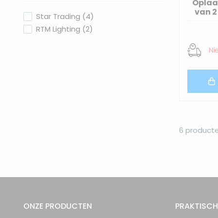
filter
Oplaad
van 2
products available
Star Trading
(
4
)
products available
RTM Lighting
(
2
)
Ni
6
product
ONZE PRODUCTEN
PRAKTISCH