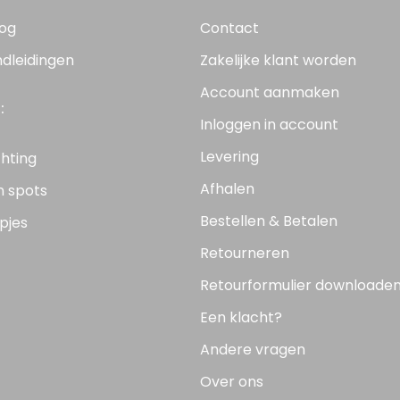
log
Contact
ndleidingen
Zakelijke klant worden
Account aanmaken
:
Inloggen in account
Levering
chting
Afhalen
n spots
Bestellen & Betalen
pjes
Retourneren
Retourformulier downloade
Een klacht?
Andere vragen
Over ons