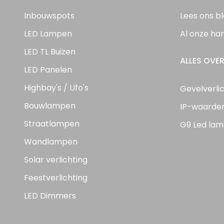
Inbouwspots
Lees ons b
LED Lampen
Al onze ha
LED TL Buizen
ALLES OVER
LED Panelen
Highbay's / Ufo's
Gevelverli
Bouwlampen
IP-waarde
Straatlampen
G9 Led lam
Wandlampen
Solar verlichting
Feestverlichting
LED Dimmers