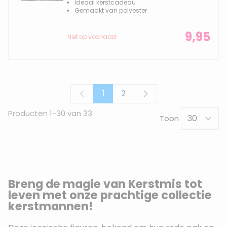
Ideaal kerstcadeau
Gemaakt van polyester
9,95
Niet op voorraad
1
2
U lees momenteel pagina
Pagina
Producten
1
-
30
van
33
Toon
Breng de magie van Kerstmis tot
leven met onze prachtige collectie
kerstmannen!