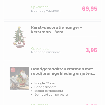
Op voorraad,
69,95
Maandag verzonden
Kerst-decoratie hanger -
kerstman - 8cm
Op voorraad,
3,95
Maandag verzonden
Handgemaakte Kerstman met
rood/bruinige kleding en juten
zak met kerstballen onder de
arm - 22cm
Hoogte: 22 cm
Handgemaakt
Ideaal kerstcadeau
Gemaakt van polyester
Op voorraad,