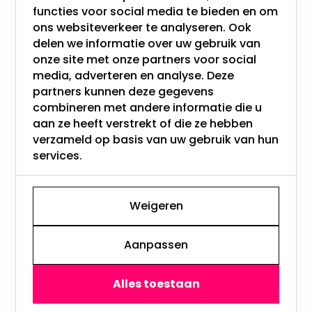
Kerstman in een rood cadeau
functies voor social media te bieden en om
met groen lint en LED verlichting
ons websiteverkeer te analyseren. Ook
- 50 cm
delen we informatie over uw gebruik van
onze site met onze partners voor social
media, adverteren en analyse. Deze
Hoogte: 50 cm
partners kunnen deze gegevens
Aantal LED's: 1
Werkt op batterijen
combineren met andere informatie die u
Gemaakt van kunststof
aan ze heeft verstrekt of die ze hebben
verzameld op basis van uw gebruik van hun
39,95
Niet op voorraad
services.
Weigeren
Kerstman kaars van wax - 14 cm
Hoogte: 14 cm
Aanpassen
Aantal LED's: 0
Gemaakt van wax
Gemaakt van wax
Alles toestaan
3,49
Niet op voorraad