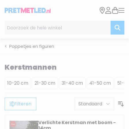
Ga naar de inhoud
Doorzoek de hele winkel
Poppetjes en figuren
Kerstmannen
10-20 cm
21-30 cm
31-40 cm
41-50 cm
51-6
Filteren
Verlichte Kerstman met boom -
14cm