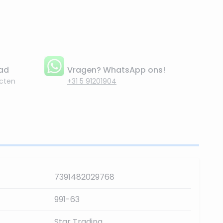
aad
Vragen? WhatsApp ons!
cten
+31 5 91201904
7391482029768
991-63
Star Trading