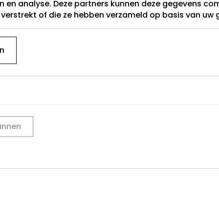
en en analyse. Deze partners kunnen deze gegevens c
t verstrekt of die ze hebben verzameld op basis van uw 
Wattage
n
annen
ossible using the tab key. You can skip the carousel or go 