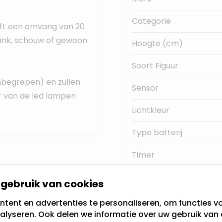
Categorie
eft een omvang van 20
bank, schouw of gewoon
Hoogte (cm)
Soort Figuur
nbegrepen) en zullen
Sensor
r van de led lampen
Lichtkleur
Type batterij
Timer
Knipperfunctie
gebruik van cookies
Energieverbruik
tent en advertenties te personaliseren, om functies vo
alyseren. Ook delen we informatie over uw gebruik van 
gemiddelde levensduur