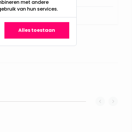
ombineren met andere
gebruik van hun services.
0,06
Alles toestaan
straight to carousel navigation using the skip links.