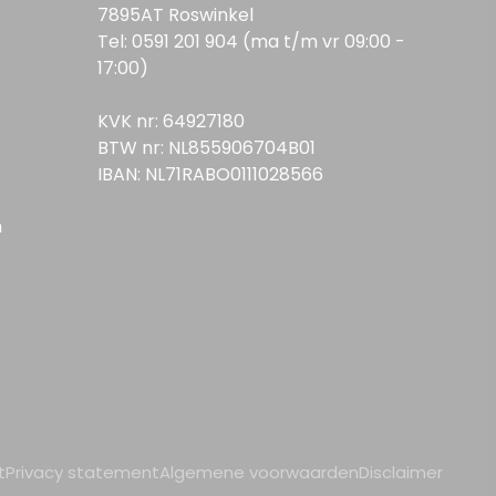
7895AT Roswinkel
Tel: 0591 201 904 (ma t/m vr 09:00 -
17:00)
KVK nr: 64927180
BTW nr: NL855906704B01
IBAN: NL71RABO0111028566
n
t
Privacy statement
Algemene voorwaarden
Disclaimer