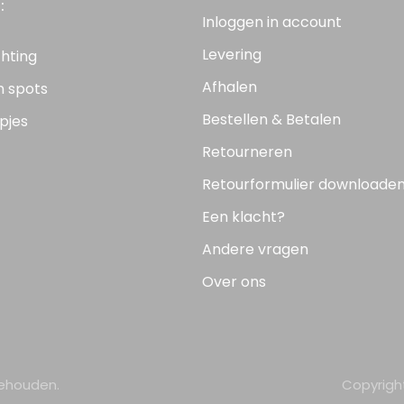
:
Inloggen in account
Levering
chting
Afhalen
n spots
Bestellen & Betalen
pjes
Retourneren
Retourformulier downloade
Een klacht?
Andere vragen
Over ons
behouden.
Copyrigh