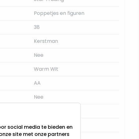
Poppetjes en figuren
38
Kerstman
Nee
Warm Wit
AA
Nee
Nee
A
or social media te bieden en
onze site met onze partners
 (uren)
10000