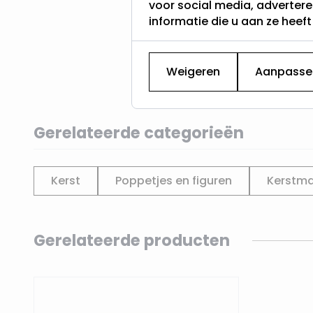
voor social media, adverter
informatie die u aan ze heef
Weigeren
Aanpasse
Gerelateerde categorieën
Kerst
Poppetjes en figuren
Kerstm
Navigating through the elements of the carousel is p
Press to skip carousel
Gerelateerde producten