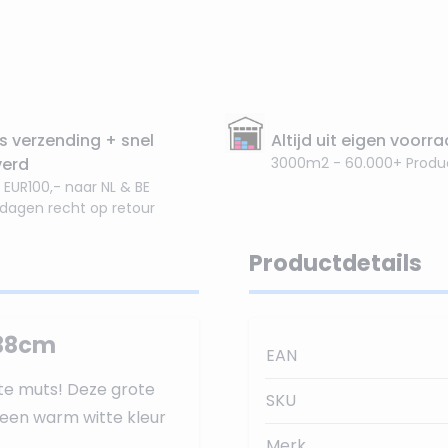
s verzending + snel
Altijd uit eigen voorr
verd
3000m2 - 60.000+ Produ
 EUR100,- naar NL & BE
 dagen recht op retour
Productdetails
 38cm
EAN
ote muts! Deze grote
SKU
e een warm witte kleur
Merk