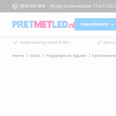
Ga naar de inhoud
0591 201 904
Wij zijn nu bereikbaar
(Tot 17.00 
Assortiment
Gratis levering vanaf € 100,-
Retour
Home
/
Kerst
/
Poppetjes en figuren
/
Kerstmann