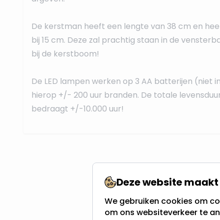
De kerstman heeft een lengte van 38 cm en he
bij 15 cm. Deze zal prachtig staan in de venster
bij de kerstboom!
De LED lampen werken op 3 AA batterijen (niet i
hierop +/- 200 uur branden. De totale levensduu
bedraagt +/-10.000 uur!
Deze website maakt 
We gebruiken cookies om con
om ons websiteverkeer te an