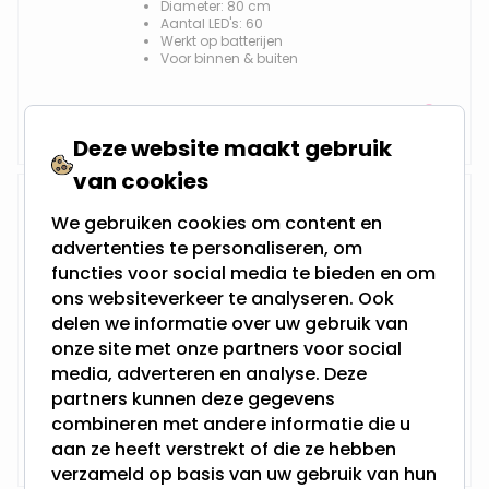
Diameter: 80 cm
Aantal LED's: 60
Werkt op batterijen
Voor binnen & buiten
52,95
Niet op voorraad
Deze website maakt gebruik
van cookies
Verlichte Kerstkrans "Ottawa"
We gebruiken cookies om content en
50cm - 30 lampjes
advertenties te personaliseren, om
functies voor social media te bieden en om
ons websiteverkeer te analyseren. Ook
delen we informatie over uw gebruik van
Diameter: 50 cm
onze site met onze partners voor social
Aantal LED's: 30
Werkt op netstroom
media, adverteren en analyse. Deze
Voor binnen & buiten
partners kunnen deze gegevens
combineren met andere informatie die u
32,95
Niet op voorraad
aan ze heeft verstrekt of die ze hebben
verzameld op basis van uw gebruik van hun