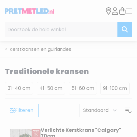
Ga naar de inhoud
Doorzoek de hele winkel
Kerstkransen en guirlandes
Traditionele kransen
31-40 cm
41-50 cm
51-60 cm
91-100 cm
Filteren
Verlichte Kerstkrans "Calgary"
70cm