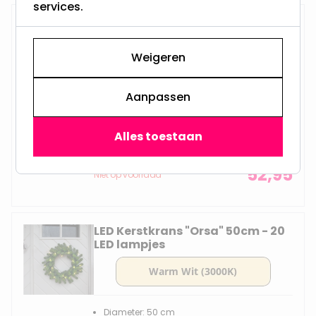
services.
Verlichte Kerstkrans "Ottawa"
70cm
Weigeren
Aanpassen
Diameter: 70 cm
Aantal LED's: 50
Werkt op netstroom
Alles toestaan
Voor binnen & buiten
52,95
Niet op voorraad
LED Kerstkrans "Orsa" 50cm - 20
LED lampjes
Diameter: 50 cm