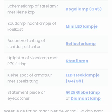
Schemerlamp of tafellamP
Kogellamp (G45)
met kleine kap
Zoutlamp, nachtlampje of
Mini LED lampje
koelkast
Accentverlichting of
Reflectorlamp
schilderij uitlichten
Uplighter of vloerlamp met
Staaflamp
R7S fitting
Kleine spot of armatuur
LED steeklampje
met steekfitting
(G4/G9)
Statement piece of
G125 Globe lamp
eyecatcher
of
Diamant lamp
Weet je de fitting maar niet de vorm? Ga dan naar