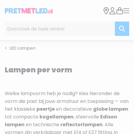
Ga naar de inhoud
Doorzoek de hele winkel
LED Lampen
Lampen per vorm
Welke lampvorm heb je nodig? Kies hieronder de
vorm die past bij jouw armatuur en toepassing — van
het klassieke
peertje
en decoratieve
globe lampen
tot compacte
kogellampen
, sfeervolle
Edison
lampen
en technische
reflectorlampen
. Alle
vormen zijn verkrijgbaar met E14 of E27 fitting, in