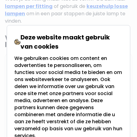
lampen per fitting
of gebruik de
keuzehulp losse
lampen
om in een paar stappen de juiste lamp te
vinden.
Deze website maakt gebruik
Veelgestelde vragen over
lampvormen
van cookies
We gebruiken cookies om content en
advertenties te personaliseren, om
Welke lampvorm heb ik nodig?
functies voor social media te bieden en om
ons websiteverkeer te analyseren. Ook
Dat hangt af van het armatuur en het gewenste
delen we informatie over uw gebruik van
effect. Voor standaard verlichting is een peertje
onze site met onze partners voor social
(A60) de meest universele keuze. Voor
media, adverteren en analyse. Deze
decoratieve open armaturen past een Edison
partners kunnen deze gegevens
lamp of globe lamp beter. Voor kroonluchters is
combineren met andere informatie die u
de kaarslamp de standaard. Weet je het niet
aan ze heeft verstrekt of die ze hebben
zeker? Gebruik de keuzehulp losse lampen voor
verzameld op basis van uw gebruik van hun
een persoonlijk advies in een paar klikken.
services.