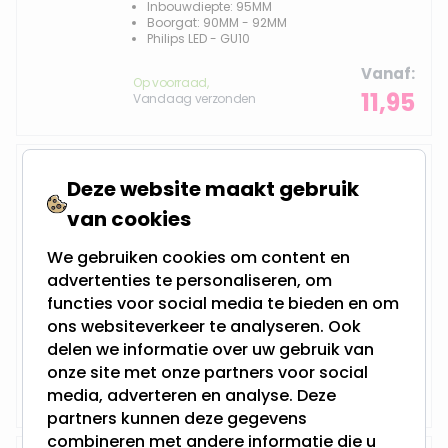
Inbouwdiepte: 95MM
Boorgat: 90MM - 92MM
Philips LED - GU10
Vanaf
Op voorraad,
11,95
Vandaag verzonden
IP65 LED inbouwspot Dilara
Deze website maakt gebruik
van cookies
We gebruiken cookies om content en
4 Watt - Vervangt 50Watt
advertenties te personaliseren, om
Dimbaar en 230Volt
Inbouwdiepte: 70MM
functies voor social media te bieden en om
Boorgat: 70MM - 100MM
ons websiteverkeer te analyseren. Ook
Philips LED - GU10
delen we informatie over uw gebruik van
Vanaf
onze site met onze partners voor social
Op voorraad,
23,95
Vandaag verzonden
media, adverteren en analyse. Deze
partners kunnen deze gegevens
combineren met andere informatie die u