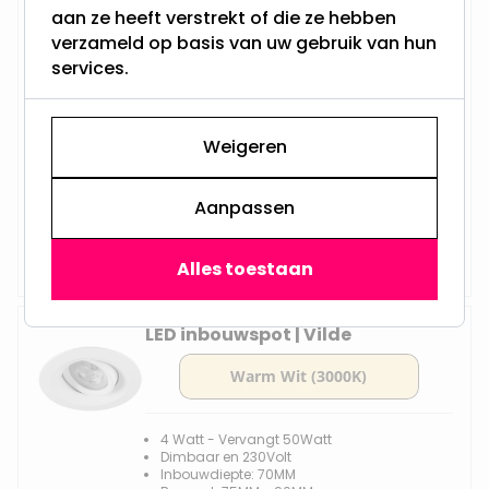
IP65 LED inbouwspot Lykke
aan ze heeft verstrekt of die ze hebben
verzameld op basis van uw gebruik van hun
services.
4 Watt - Vervangt 50Watt
Dimbaar en 230Volt
Weigeren
Inbouwdiepte: 70MM
Boorgat: 70MM - 100MM
Philips LED - GU10
Aanpassen
Vanaf
Op voorraad,
23,95
Vandaag verzonden
Alles toestaan
LED inbouwspot | Vilde
4 Watt - Vervangt 50Watt
Dimbaar en 230Volt
Inbouwdiepte: 70MM