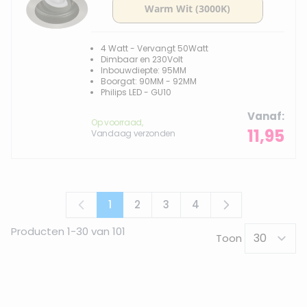
4 Watt - Vervangt 50Watt
Dimbaar en 230Volt
Inbouwdiepte: 95MM
Boorgat: 90MM - 92MM
Philips LED - GU10
Vanaf
Op voorraad,
11,95
Vandaag verzonden
1
2
3
4
U lees momenteel pagina
Pagina
Pagina
Pagina
Producten
1
-
30
van
101
Toon