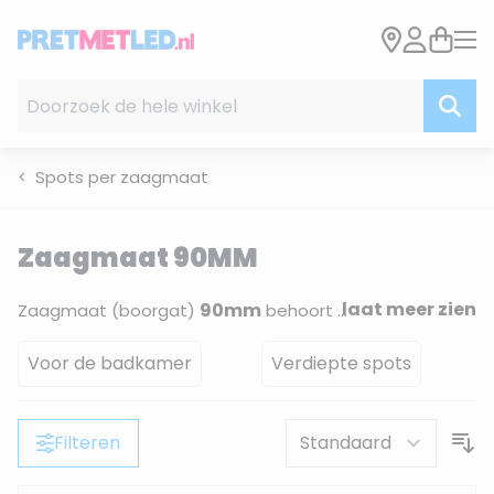
Ga naar de inhoud
Doorzoek de hele winkel
Spots per zaagmaat
Zaagmaat 90MM
laat meer zien
90mm
Zaagmaat (boorgat)
behoort tot de grotere inbouwmaten. Armaturen in deze maat zijn duidelijk zichtbaar in het plafond en worden meestal gekozen vanuit een praktische noodzaak, zoals vervanging van bestaande grote boorgaten. Het assortiment is bij deze maat
Voor de badkamer
Verdiepte spots
Filteren