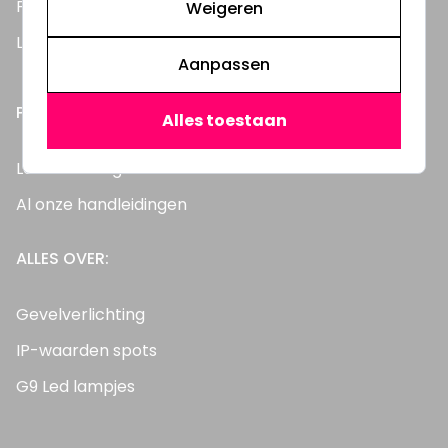
Feestverlichting
Weigeren
LED Dimmers
Aanpassen
PRAKTISCHE INFORMATIE
Alles toestaan
Lees ons blog
Al onze handleidingen
ALLES OVER:
Gevelverlichting
IP-waarden spots
G9 Led lampjes