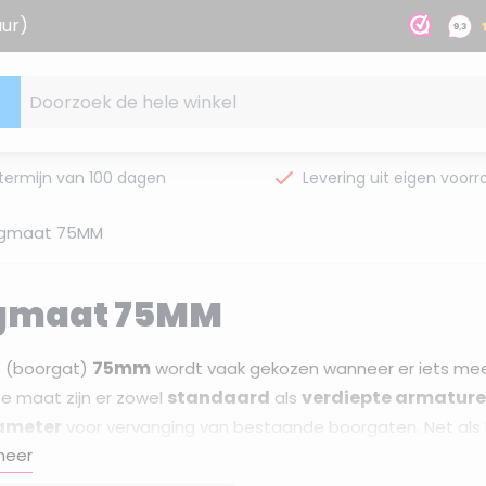
uur)
Doorzoek de hele winkel
termijn van 100 dagen
Levering uit eigen voorr
gmaat 75MM
gmaat 75MM
75mm
 (boorgat)
wordt vaak gekozen wanneer er iets meer
standaard
verdiepte armatur
e maat zijn er zowel
als
ameter
voor vervanging van bestaande boorgaten. Net als bi
bruik
meer
badkamer
buiten
,
en
.