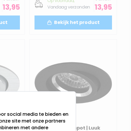
Op voorraad,
13,95
13,95
Vandaag verzonden
uct
Bekijk het product
or social media te bieden en
onze site met onze partners
ombineren met andere
lias
LED inbouwspot | Luuk