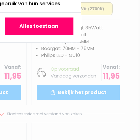
gebruik van hun services.
Alles toestaan
att
3 Watt - Vervangt 35Watt
Dimbaar en 230Volt
Inbouwdiepte: 70MM
Boorgat: 70MM - 75MM
Philips LED - GU10
Vanaf
Vanaf
Op voorraad,
11,95
11,95
Vandaag verzonden
uct
Bekijk het product
Klantenservice met verstand van zaken