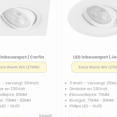
 inbouwspot | Carfin
LED inbouwspot | J
t - Vervangt 35Watt
3 Watt - Vervangt 35W
r en 230Volt
Dimbaar en 230Volt
wdiepte: 60MM
Inbouwdiepte: 70MM
at: 70MM - 82MM
Boorgat: 75MM - 90MM
 LED - GU10
Philips LED - GU10
Vanaf