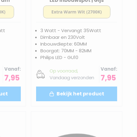
Bram
LED inbouwspot | Gijs
att
3 Watt - Vervangt 35Watt
Dimbaar en 230Volt
Inbouwdiepte: 60MM
Boorgat: 70MM - 82MM
Philips LED - GU10
Vanaf
Vanaf
Op voorraad,
7,95
7,95
Vandaag verzonden
uct
Bekijk het product