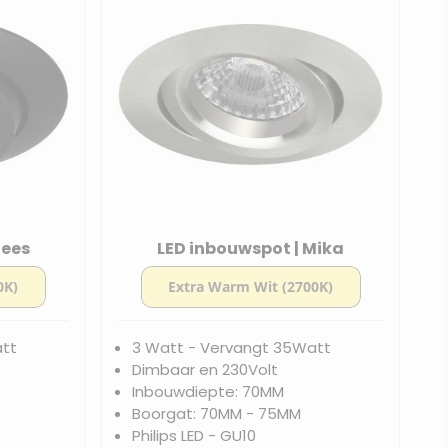
Mees
LED inbouwspot | Mika
att
3 Watt - Vervangt 35Watt
Dimbaar en 230Volt
Inbouwdiepte: 70MM
Boorgat: 70MM - 75MM
Philips LED - GU10