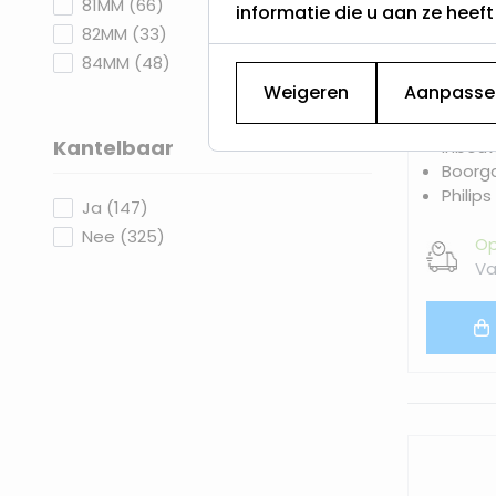
products available
81MM
(
66
)
informatie die u aan ze heef
products available
82MM
(
33
)
products available
84MM
(
48
)
Weigeren
Aanpasse
Lees meer+
3 Wat
Dimbaa
Kantelbaar
Inbou
Boorg
filter
Philips
products available
Ja
(
147
)
products available
Nee
(
325
)
Op
Va