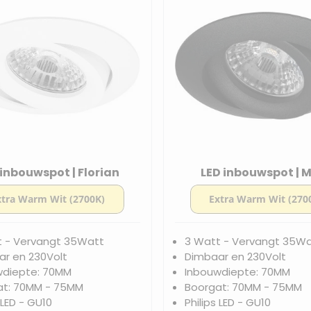
 inbouwspot | Florian
LED inbouwspot | 
t - Vervangt 35Watt
3 Watt - Vervangt 35W
r en 230Volt
Dimbaar en 230Volt
wdiepte: 70MM
Inbouwdiepte: 70MM
at: 70MM - 75MM
Boorgat: 70MM - 75MM
 LED - GU10
Philips LED - GU10