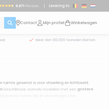
Levering in:
Contact
Mijn profiel
Winkelwagen
aad
Meer dan 100.000 tevreden klanten
 ruimte gewenst is voor afwerking en lichtbeeld.
en
grotere
beschikbaar, evenals modellen met een
j grotere maten zijn er uitvoeringen voor