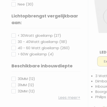
products available
Nee
(
30
)
Lichtopbrengst vergelijkbaar
filter
aan:
products available
< 30Watt gloeilamp
(
27
)
products available
30 - 40Watt gloeilamp
(
181
)
products available
40 - 60 Watt gloeilamp
(
260
)
LED
products available
> 60W gloeilamp
(
4
)
Beschikbare inbouwdiepte
filter
3 Wat
products available
30MM
(
12
)
Dimbaa
products available
31MM
(
12
)
Inbou
products available
32MM
(
12
)
Boorg
Philips
Lees meer+