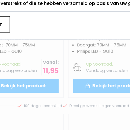
t verstrekt of die ze hebben verzameld op basis van uw 
n
t - Vervangt 35Watt
3 Watt - Vervangt 35W
r en 230Volt
Dimbaar en 230Volt
wdiepte: 70MM
Inbouwdiepte: 70MM
at: 70MM - 75MM
Boorgat: 70MM - 75MM
 LED - GU10
Philips LED - GU10
Vanaf
 voorraad,
Op voorraad,
11,95
ndaag verzonden
Vandaag verzonden
Bekijk het product
Bekijk het prod
100 dagen bedenktijd
Direct geleverd uit eigen voorraad