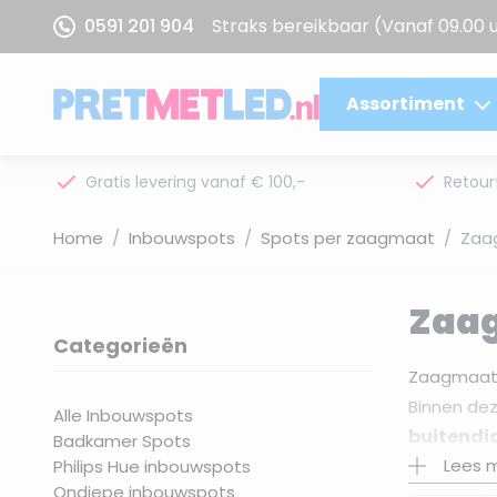
Ga naar de inhoud
0591 201 904
Straks bereikbaar
(Vanaf 09.00 
Assortiment
Gratis levering vanaf € 100,-
Retour
Home
/
Inbouwspots
/
Spots per zaagmaat
/
Zaa
Zaa
Categorieën
filter
Zaagmaat
Binnen dez
Alle Inbouwspots
buitendi
Badkamer Spots
binnenge
Lees 
Philips Hue inbouwspots
Ondiepe inbouwspots