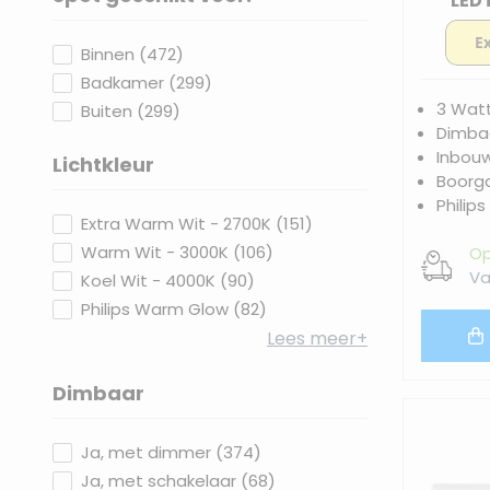
LED
filter
products available
Binnen
(
472
)
products available
Badkamer
(
299
)
3 Wat
products available
Buiten
(
299
)
Dimbaa
Inbou
Lichtkleur
Boorg
filter
Philips
products available
Extra Warm Wit - 2700K
(
151
)
products available
Warm Wit - 3000K
(
106
)
Op
Va
products available
Koel Wit - 4000K
(
90
)
products available
Philips Warm Glow
(
82
)
Lees meer+
Dimbaar
filter
products available
Ja, met dimmer
(
374
)
products available
Ja, met schakelaar
(
68
)