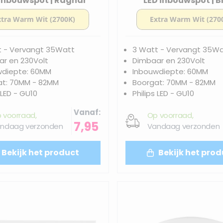
 inbouwspot | Ragnar
LED inbouwspot | 
t - Vervangt 35Watt
3 Watt - Vervangt 35W
r en 230Volt
Dimbaar en 230Volt
wdiepte: 60MM
Inbouwdiepte: 60MM
at: 70MM - 82MM
Boorgat: 70MM - 82MM
 LED - GU10
Philips LED - GU10
Vanaf
 voorraad,
Op voorraad,
7,95
ndaag verzonden
Vandaag verzonden
Bekijk het product
Bekijk het prod