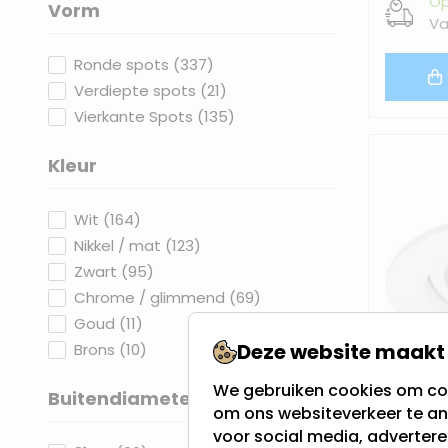
Op
Vorm
Va
filter
products available
Ronde spots
(
337
)
products available
Verdiepte spots
(
21
)
products available
Vierkante Spots
(
135
)
Kleur
filter
products available
Wit
(
164
)
products available
Nikkel / mat
(
123
)
products available
Zwart
(
95
)
products available
Chrome / glimmend
(
69
)
products available
Goud
(
11
)
Deze website maakt 
products available
Brons
(
10
)
We gebruiken cookies om con
Buitendiameter
om ons websiteverkeer te an
filter
voor social media, adverter
LED