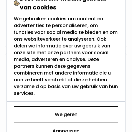
verschil?
van cookies
Juni 04, 2026
G4 vs G9 lamp:
We gebruiken cookies om content en
verschillen, fitting en
advertenties te personaliseren, om
LED vervanging
functies voor social media te bieden en om
uitgelegd
Juni 01, 2026
ons websiteverkeer te analyseren. Ook
delen we informatie over uw gebruik van
onze site met onze partners voor social
media, adverteren en analyse. Deze
Archief
partners kunnen deze gegevens
combineren met andere informatie die u
Juni 2026
Mei 2026
aan ze heeft verstrekt of die ze hebben
Juni 2024
verzameld op basis van uw gebruik van hun
Mei 2024
services.
Maart 2023
Januari 2023
November 2022
Weigeren
Oktober 2022
September 2022
Juli 2022
Aanpassen