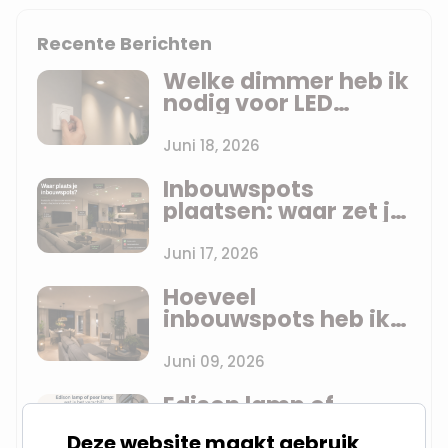
Recente Berichten
Welke dimmer heb ik
nodig voor LED
inbouwspots? Uitleg
zonder jargon
Juni 18, 2026
Inbouwspots
plaatsen: waar zet je
ze? De praktijkregels
per ruimte
Juni 17, 2026
Hoeveel
inbouwspots heb ik
nodig? De vuistregel
die anderen je niet
Juni 09, 2026
vertellen
Edison lamp of
peertje: wat is het
Deze website maakt gebruik