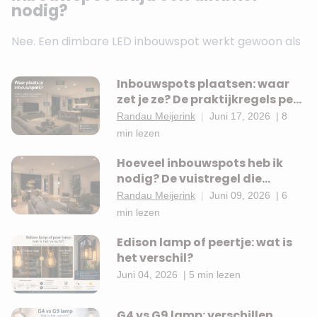
nodig?
Nee. Een dimbare LED inbouwspot werkt gewoon als
niet-dimbare spot — je sluit hem aan op een gewone
schakelaar en hij brandt op vol vermogen. De
Inbouwspots plaatsen: waar
dimbaarheid is een eigenschap van de lamp die je
zet je ze? De praktijkregels per
alleen benut als je er een geschikte dimmer op
ruimte
Randau Meijerink
|
Juni 17, 2026
|
8
aansluit.
min lezen
Andersom werkt het niet: een niet-dimbare lamp op
Hoeveel inbouwspots heb ik
een dimmer aansluiten geeft problemen. De lamp
nodig? De vuistregel die
anderen je niet vertellen
flikkert, zoemt of valt uit. Koop daarom altijd
Randau Meijerink
|
Juni 09, 2026
|
6
min lezen
dimbare lampen — ook als je nu nog geen dimmer
wilt. Het prijsverschil is minimaal en je houdt alle
Edison lamp of peertje: wat is
opties open.
het verschil?
Welke LED dimmer heb je nodig: RC,
Juni 04, 2026
|
5 min lezen
RL of universeel?
G4 vs G9 lamp: verschillen,
Op dimmers staan