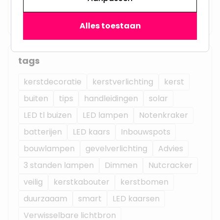
Mei 2022
Oktober 2018
Juli 2018
Alles toestaan
tags
kerstdecoratie
kerstverlichting
kerst
buiten
tips
handleidingen
solar
LED tl buizen
LED lampen
Notenkraker
batterijen
LED kaars
Inbouwspots
bouwlampen
gevelverlichting
Advies
3 standen lampen
Dimmen
Nutcracker
veilig
kerstkabouter
kerstbomen
duurzaaam
smart
LED kaarsen
Verwisselbare lichtbron