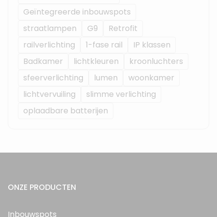
Geïntegreerde inbouwspots
straatlampen
G9
Retrofit
railverlichting
1-fase rail
IP klassen
Badkamer
lichtkleuren
kroonluchters
sfeerverlichting
lumen
woonkamer
lichtvervuiling
slimme verlichting
oplaadbare batterijen
ONZE PRODUCTEN
Inbouwspots