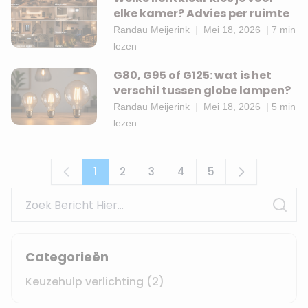
elke kamer? Advies per ruimte
Randau Meijerink
|
Mei 18, 2026
|
7 min
lezen
G80, G95 of G125: wat is het
verschil tussen globe lampen?
Randau Meijerink
|
Mei 18, 2026
|
5 min
lezen
1
2
3
4
5
U lees momenteel pagina
Pagina
Pagina
Pagina
Pagina
Search
Sear
Categorieën
Keuzehulp verlichting
(2)