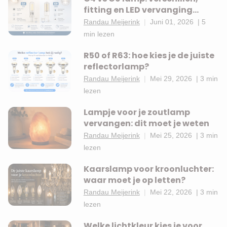
fitting en LED vervanging
uitgelegd
Randau Meijerink
|
Juni 01, 2026
|
5
min lezen
R50 of R63: hoe kies je de juiste
reflectorlamp?
Randau Meijerink
|
Mei 29, 2026
|
3 min
lezen
Lampje voor je zoutlamp
vervangen: dit moet je weten
Randau Meijerink
|
Mei 25, 2026
|
3 min
lezen
Kaarslamp voor kroonluchter:
waar moet je op letten?
Randau Meijerink
|
Mei 22, 2026
|
3 min
lezen
Welke lichtkleur kies je voor