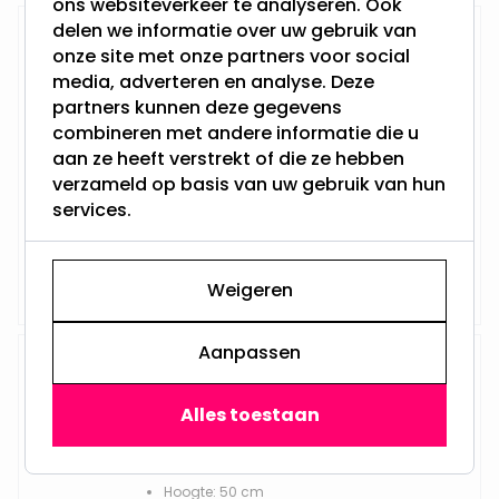
ons websiteverkeer te analyseren. Ook
delen we informatie over uw gebruik van
Silhouet kerstster 'Candy' met
onze site met onze partners voor social
120 Soft Multicolor Microleds - 40
cm
media, adverteren en analyse. Deze
partners kunnen deze gegevens
combineren met andere informatie die u
aan ze heeft verstrekt of die ze hebben
Hoogte: 40 cm
verzameld op basis van uw gebruik van hun
Aantal LED's: 120
Werkt op netstroom
services.
Voor binnen & buiten
19,95
Niet op voorraad
Weigeren
Aanpassen
Silhouet kerstster 'Candy' met
190 Soft Multicolor Microleds - 50
cm
Alles toestaan
Hoogte: 50 cm