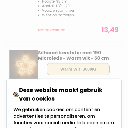
Hoogte: 38 cm
Aantal LED's: 120
Voorzien van timer
Werkt op batterijen
13,49
Niet op voorraad
Silhouet kerstster met 190
Microleds - Warm wit - 50 cm
Hoogte: 50 cm
Deze website maakt gebruik
Aantal LED's: 190
Werkt op netstroom
van cookies
Voor binnen & buiten
We gebruiken cookies om content en
25,95
Niet op voorraad
advertenties te personaliseren, om
functies voor social media te bieden en om