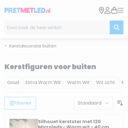
Ga naar de inhoud
Doorzoek de hele winkel
Kerstdecoratie buiten
Kerstfiguren voor buiten
Goud
Extra Warm Wit
Warm Wit
Wit Licht
Mu
Filteren
Silhouet kerstster met 120
Microleds - Warm wit - 40 cm