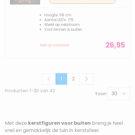
Hoogte: 58 cm
Aantal LED's: 175
Werkt op netstroom
Voor binnen & buiten
26,95
Niet op voorraad
1
2
U lees momenteel pagina
Pagina
Producten
1
-
30
van
42
Toon
Met deze
kerstfiguren voor buiten
breng je heel
snel en gemakkelijk de tuin in kerstsfeer.