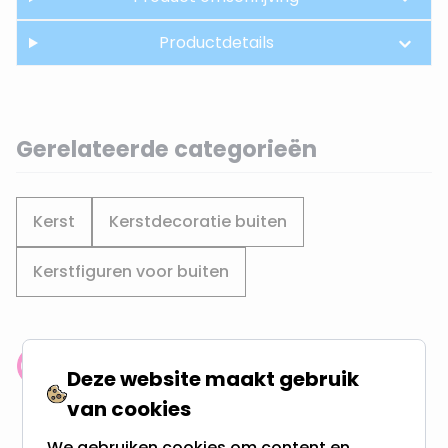
Productdetails
Gerelateerde categorieën
Kerst
Kerstdecoratie buiten
Kerstfiguren voor buiten
Klantenbeoordeling: 9.4/10
Deze website maakt gebruik
meer dan 100.000 klanten gingen u voor
van cookies
We gebruiken cookies om content en