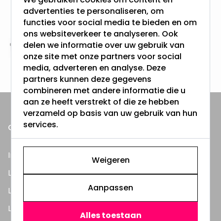
Gratis verzending + snel geleverd
advertenties te personaliseren, om
Vanaf EUR100,- naar NL & BE
functies voor social media te bieden en om
& 100 dagen recht op retour
ons websiteverkeer te analyseren. Ook
delen we informatie over uw gebruik van
Altijd uit eigen voorraad
onze site met onze partners voor social
3000m2 - 60.000+ Producten
media, adverteren en analyse. Deze
partners kunnen deze gegevens
combineren met andere informatie die u
aan ze heeft verstrekt of die ze hebben
verzameld op basis van uw gebruik van hun
services.
ONZE PRODUCTEN
Inbouwspots
Weigeren
LED Lampen
Aanpassen
LED TL Buizen
LED Panelen
Alles toestaan