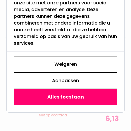
onze site met onze partners voor social
StaafLamp - 11CM
media, adverteren en analyse. Deze
E27 - Dikke Fitting
partners kunnen deze gegevens
Vanaf
combineren met andere informatie die u
Niet op voorraad
5,57
aan ze heeft verstrekt of die ze hebben
verzameld op basis van uw gebruik van hun
services.
Schemersensor - Standaard bol
- E27 - 7W - Extra Warm Wit -
2700K - Filament - Helder
Weigeren
Aanpassen
Schemersensor (Ingebouwd)
7W - Vervangt 60Watt
Niet dimbaar en 230Volt
Standaard Bolletje
Alles toestaan
E27 - Dikke Fitting
Vanaf
Niet op voorraad
6,13