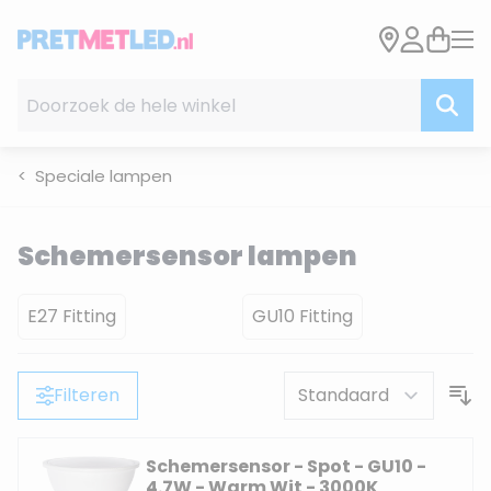
Ga naar de inhoud
Doorzoek de hele winkel
Speciale lampen
Schemersensor lampen
E27 Fitting
GU10 Fitting
Filteren
Schemersensor - Spot - GU10 -
4.7W - Warm Wit - 3000K