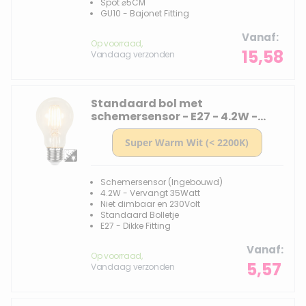
Spot ⌀5CM
GU10 - Bajonet Fitting
Vanaf
Op voorraad,
15,58
Vandaag verzonden
Standaard bol met
schemersensor - E27 - 4.2W -
Super Warm Wit <2200K -
Filament - Helder
Schemersensor (Ingebouwd)
4.2W - Vervangt 35Watt
Niet dimbaar en 230Volt
Standaard Bolletje
E27 - Dikke Fitting
Vanaf
Op voorraad,
5,57
Vandaag verzonden