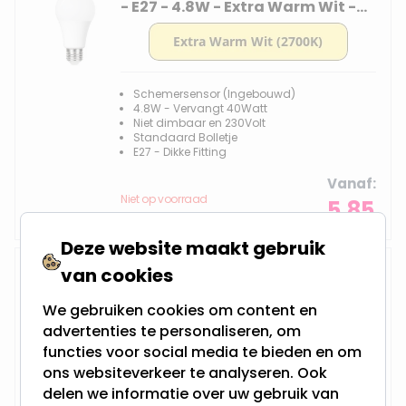
- E27 - 4.8W - Extra Warm Wit -
2700K - Opaal
Schemersensor (Ingebouwd)
4.8W - Vervangt 40Watt
Niet dimbaar en 230Volt
Standaard Bolletje
E27 - Dikke Fitting
Vanaf
Niet op voorraad
5,85
Deze website maakt gebruik
Schemersensor - Staaflamp -
van cookies
E27 - 4W - Super Warm Wit
<2200K - Filament - Helder
We gebruiken cookies om content en
advertenties te personaliseren, om
functies voor social media te bieden en om
ons websiteverkeer te analyseren. Ook
Schemersensor (Ingebouwd)
4W - Vervangt 35Watt
delen we informatie over uw gebruik van
Niet dimbaar en 230Volt