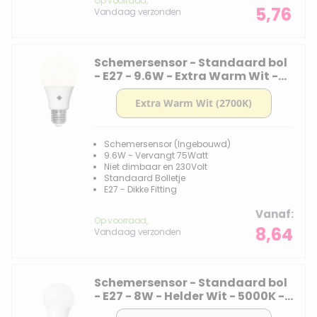
Op voorraad,
5,76
Vandaag verzonden
Schemersensor - Standaard bol
- E27 - 9.6W - Extra Warm Wit -
2700K - Opaal
Schemersensor (Ingebouwd)
9.6W - Vervangt 75Watt
Niet dimbaar en 230Volt
Standaard Bolletje
E27 - Dikke Fitting
Vanaf
Op voorraad,
8,64
Vandaag verzonden
Schemersensor - Standaard bol
- E27 - 8W - Helder Wit - 5000K -
Opaal