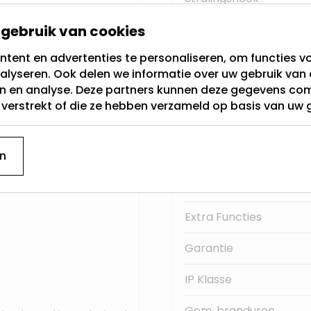
eur is Super Warm Wit,
gebruik van cookies
Fitting
tent en advertenties te personaliseren, om functies vo
Lichtkleur
g genoemd. Dit is de
alyseren. Ook delen we informatie over uw gebruik van 
230Volt.
en en analyse. Deze partners kunnen deze gegevens c
Dimbaar
t verstrekt of die ze hebben verzameld op basis van uw 
 deze E27 LED
Merk
Lumen:
n
Type
Extra Functies
Garantie
IP Klasse
Gem. branduren