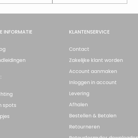
E INFORMATIE
KLANTENSERVICE
log
Contact
ndleidingen
Zakelijke klant worden
Account aanmaken
:
Inloggen in account
Levering
chting
Afhalen
n spots
Bestellen & Betalen
pjes
Retourneren
Retourformulier downloade