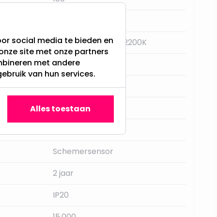
E27
or social media te bieden en
Super Warm Wit - 2200K
onze site met onze partners
ombineren met andere
Nee
gebruik van hun services.
Star Trading
350LM
Alles toestaan
Filament - Helder
Schemersensor
2 jaar
IP20
15.000