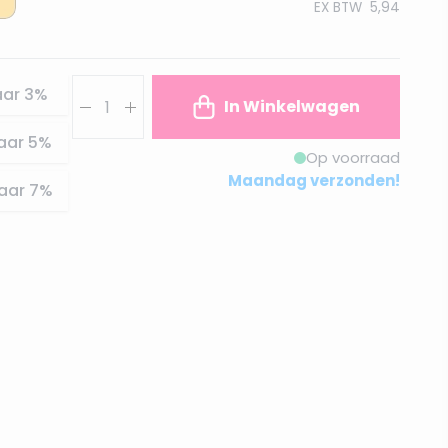
EX BTW
5,94
Aantal
aar
3
%
In Winkelwagen
aar
5
%
Op voorraad
Maandag verzonden!
aar
7
%