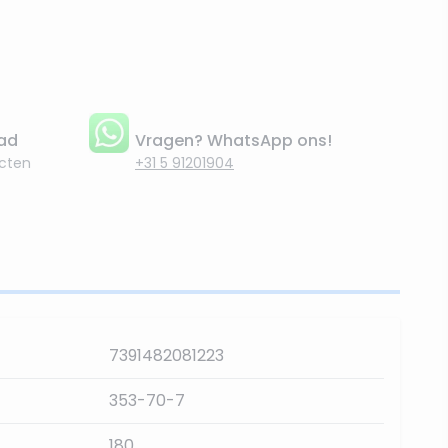
aad
Vragen? WhatsApp ons!
cten
+31 5 91201904
7391482081223
353-70-7
180