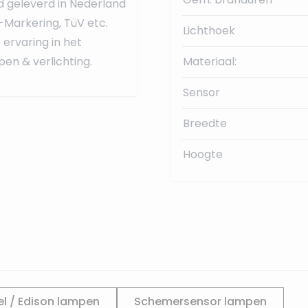
d geleverd in Nederland
-Markering, TüV etc.
Lichthoek
ervaring in het
en & verlichting.
Materiaal:
Sensor
Breedte
Hoogte
l / Edison lampen
Schemersensor lampen