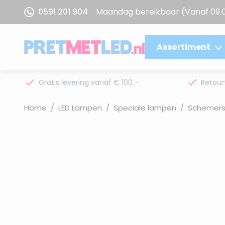
Ga naar de inhoud
0591 201 904
Maandag bereikbaar
(Vanaf 09.
Assortiment
Gratis levering vanaf € 100,-
Retour
Home
/
LED Lampen
/
Speciale lampen
/
Schemers