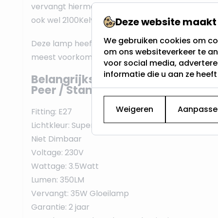
vervangt hiermee een 35W Gloeilamp. De lichtkl
ook wel 2100Kelvin genoemd.
Deze website maakt 
We gebruiken cookies om con
Deze lamp heeft een E27 fitting, vaak dikke fittin
om ons websiteverkeer te an
meest voorkomende schroeffitting en werkt op 
voor social media, adverter
informatie die u aan ze heef
Belangrijkste eigenschappen van
Peer / Standaard lamp:
Weigeren
Aanpasse
Fitting: E27
Lichtkleur: Super Warm Wit - 2200K
Niet Dimbaar
Voltage: 230V
Wattage: 3.5Watt
Lumen: 350LM
Vervangt: 35W Gloeilamp
Garantie: 2 jaar