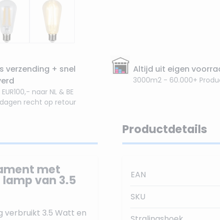
s verzending + snel
Altijd uit eigen voorr
verd
3000m2 - 60.000+ Produ
 EUR100,- naar NL & BE
 dagen recht op retour
Productdetails
ilament met
EAN
 lamp van 3.5
SKU
 verbruikt 3.5 Watt en
Stralingshoek