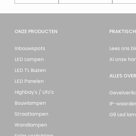
ONZE PRODUCTEN
PRAKTISCH
Inbouwspots
Lees ons b
LED Lampen
Al onze ha
LED TL Buizen
ALLES OVER
LED Panelen
Highbay's / Ufo's
Gevelverli
Bouwlampen
IP-waarde
Straatlampen
G9 Led lam
Wandlampen
Solar verlichting