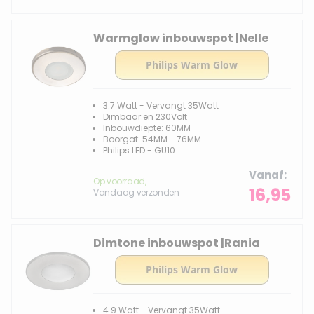
Warmglow inbouwspot |Nelle
3.7 Watt - Vervangt 35Watt
Dimbaar en 230Volt
Inbouwdiepte: 60MM
Boorgat: 54MM - 76MM
Philips LED - GU10
Vanaf
Op voorraad,
16,95
Vandaag verzonden
Dimtone inbouwspot |Rania
4.9 Watt - Vervangt 35Watt