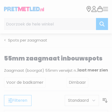
Ga naar de inhoud
Doorzoek de hele winkel
Spots per zaagmaat
55mm zaagmaat inbouwspots
laat meer zien
Zaagmaat (boorgat) 55mm verwijst naar een ronde uitsparing met een
Voor de badkamer
Dimbaar
Filteren