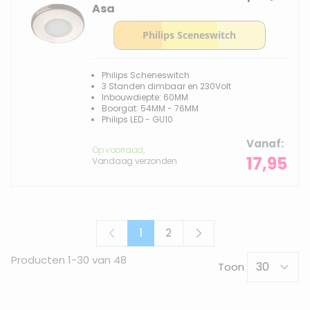
Asa
Philips Scheneswitch
3 Standen dimbaar en 230Volt
Inbouwdiepte: 60MM
Boorgat: 54MM - 76MM
Philips LED - GU10
Vanaf
Op voorraad,
17,95
Vandaag verzonden
1
2
U lees momenteel pagina
Pagina
Producten
1
-
30
van
48
Toon