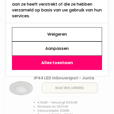
LED Midi inbouwspot | Petter
aan ze heeft verstrekt of die ze hebben
verzameld op basis van uw gebruik van hun
services.
2.8 Watt - Vervangt 40Watt
Niet Dimbaar en 230Volt
Weigeren
Inbouwdiepte: 60MM
Boorgat: 53MM - 55MM
Integral LED - GU10
Aanpassen
Vanaf
Op voorraad,
11,95
Vandaag verzonden
Alles toestaan
IP44 LED inbouwspot - Junia
4 Watt - Vervangt 50Watt
Dimbaar en 230Volt
Inbouwdiepte: 60MM