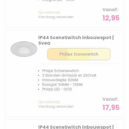
Vanaf
Op voorraad,
12,95
Vandaag verzonden
IP44 SceneSwitch inbouwspot |
Svea
Philips Scheneswitch
3 Standen dimbaar en 230Volt
Inbouwdiepte: 60MM
Boorgat: 54MM - 76MM
Philips LED - GU10
Vanaf
Op voorraad,
17,95
Vandaag verzonden
IP44 SceneSwitch inbouwspot |