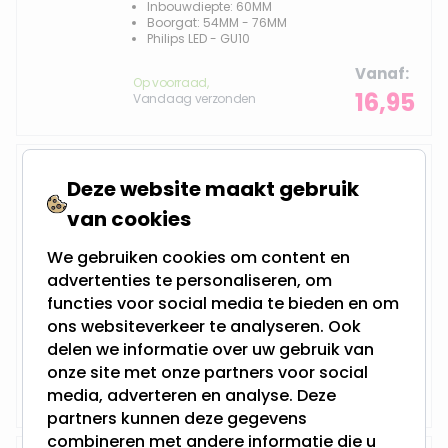
Inbouwdiepte: 60MM
Boorgat: 54MM - 76MM
Philips LED - GU10
Vanaf
Op voorraad,
16,95
Vandaag verzonden
LED Midi inbouwspot | Moses
Deze website maakt gebruik
van cookies
We gebruiken cookies om content en
2.8 Watt - Vervangt 40Watt
advertenties te personaliseren, om
Niet Dimbaar en 230Volt
Inbouwdiepte: 60MM
functies voor social media te bieden en om
Boorgat: 53MM - 55MM
ons websiteverkeer te analyseren. Ook
Integral LED - GU10
delen we informatie over uw gebruik van
Vanaf
onze site met onze partners voor social
Op voorraad,
11,95
Vandaag verzonden
media, adverteren en analyse. Deze
partners kunnen deze gegevens
combineren met andere informatie die u