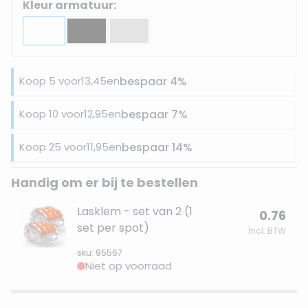
Kleur armatuur:
Koop 5 voor
13,45
en
bespaar
4
%
Koop 10 voor
12,95
en
bespaar
7
%
Koop 25 voor
11,95
en
bespaar
14
%
Handig om er bij te bestellen
Lasklem - set van 2 (1
0.76
set per spot)
Incl. BTW
sku: 95567
Niet op voorraad