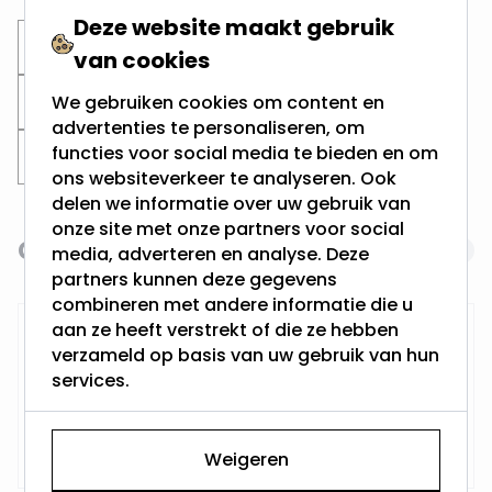
Deze website maakt gebruik
Inbouwspots
Mini Inbouwspots
van cookies
Ronde spots
Witte Inbouwspots
We gebruiken cookies om content en
advertenties te personaliseren, om
functies voor social media te bieden en om
Zaagmaat 55MM
ons websiteverkeer te analyseren. Ook
delen we informatie over uw gebruik van
onze site met onze partners voor social
Gerelateerde producten
Navigating through the elements of the carousel is possi
Press to skip carousel
media, adverteren en analyse. Deze
partners kunnen deze gegevens
combineren met andere informatie die u
aan ze heeft verstrekt of die ze hebben
Gatenzaagset Ø54MM
verzameld op basis van uw gebruik van hun
services.
Op voorraad,
23,45
Vandaag verzonden
Weigeren