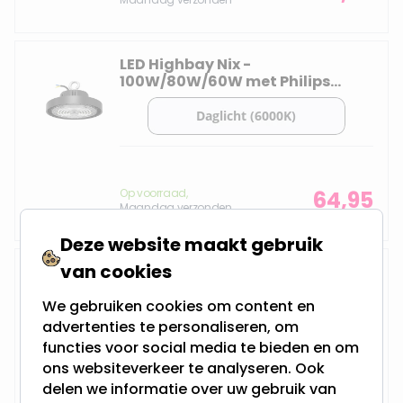
LED Highbay Nix -
100W/80W/60W met Philips
driver
Op voorraad,
64,95
Maandag verzonden
Deze website maakt gebruik
van cookies
LED Highbay Argos -
200W/150W/120W met CCT
We gebruiken cookies om content en
Switch
advertenties te personaliseren, om
functies voor social media te bieden en om
ons websiteverkeer te analyseren. Ook
delen we informatie over uw gebruik van
Op voorraad,