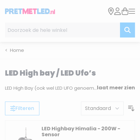
Ga naar de inhoud
Doorzoek de hele winkel
Home
LED High bay / LED Ufo’s
laat meer zien
LED High Bay (ook wel LED UFO genoemd) zijn fantastische lampen om ruimtes met een hoog plafond goed te verlichten. Krachtige lampen die het zicht vergroten en egaler verlichten dan traditionele lichtbronnen.
Filteren
LED Highbay Himalia - 200W -
Sensor