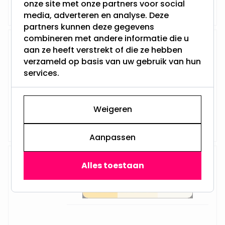
79,95
onze site met onze partners voor social
Maandag verzonden
media, adverteren en analyse. Deze
partners kunnen deze gegevens
combineren met andere informatie die u
LED Highbay Argos -
aan ze heeft verstrekt of die ze hebben
150W/120W/100W met CCT
verzameld op basis van uw gebruik van hun
Switch
services.
Weigeren
Op voorraad,
69,95
Maandag verzonden
Aanpassen
LED Highbay Argos -
Alles toestaan
100W/80W/60W met CCT Switch