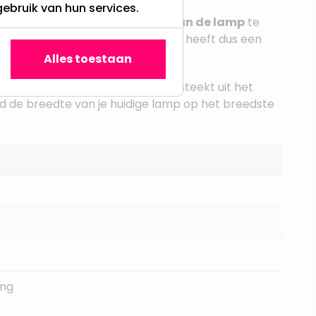
gebruik van hun services.
 E27) en vergeten de
diameter van de lamp
te
iameter in millimeters
. Een R50 heeft dus een
Alles toestaan
 past — de lamp is te breed en steekt uit het
ijd de breedte van je huidige lamp op het breedste
ing