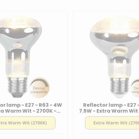
or lamp - E27 - R63 - 4W
Reflector lamp - E27 
ra Warm Wit - 2700K -
7.5W - Extra Warm Wit
aar - Reflector lamp
- Dimbaar - Reflecto