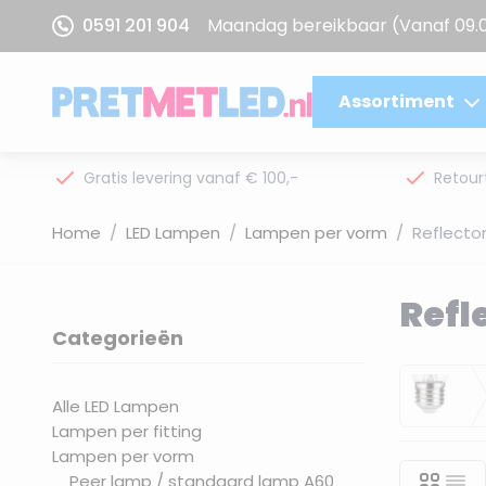
Ga naar de inhoud
0591 201 904
Maandag bereikbaar
(Vanaf 09.
Assortiment
Gratis levering vanaf € 100,-
Retour
Home
/
LED Lampen
/
Lampen per vorm
/
Reflecto
Refl
Categorieën
filter
E27 
Alle LED Lampen
Lampen per fitting
Lampen per vorm
Peer lamp / standaard lamp A60