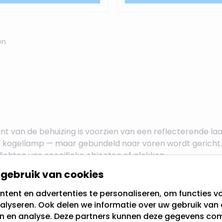
en
 van de behuizing is voorzien van een reflecterende laag.
 kogellamp — maar gebundeld naar voren wordt gericht. He
tlichten van specifieke objecten of plekken.
gebruik van cookies
or de halogeen reflectorlampen die vroeger standaard w
tent en advertenties te personaliseren, om functies vo
alyseren. Ook delen we informatie over uw gebruik van 
de fitting moet controleren
en en analyse. Deze partners kunnen deze gegevens c