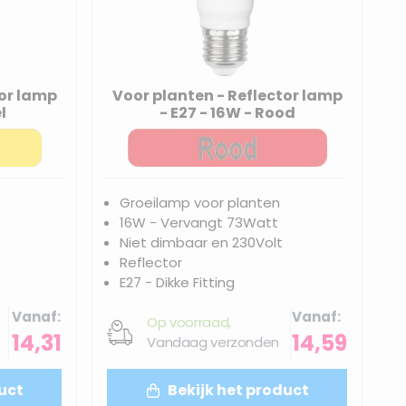
tor lamp
Voor planten - Reflector lamp
l
- E27 - 16W - Rood
Groeilamp voor planten
16W - Vervangt 73Watt
Niet dimbaar en 230Volt
Reflector
E27 - Dikke Fitting
Vanaf
Vanaf
Op voorraad,
14,31
14,59
Vandaag verzonden
uct
Bekijk het product