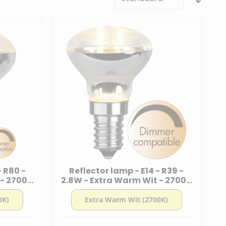
- R80 -
Reflector lamp - E14 - R39 -
 - 2700K
2.8W - Extra Warm Wit - 2700K
r lamp
- Dimbaar - Reflector lamp