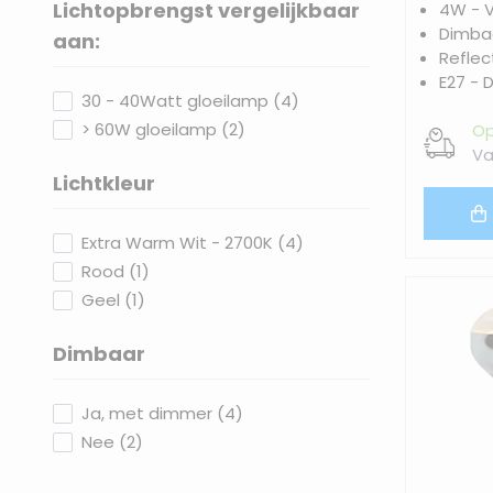
Lichtopbrengst vergelijkbaar
4W - 
Dimbaa
filter
aan:
Reflec
E27 - D
products available
30 - 40Watt gloeilamp
(
4
)
products available
> 60W gloeilamp
(
2
)
Op
Va
Lichtkleur
filter
products available
Extra Warm Wit - 2700K
(
4
)
products available
Rood
(
1
)
products available
Geel
(
1
)
Dimbaar
filter
products available
Ja, met dimmer
(
4
)
products available
Nee
(
2
)