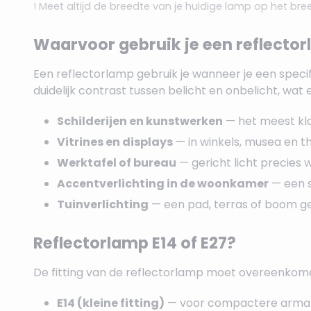
! Meet altijd de breedte van je huidige lamp op het br
Waarvoor gebruik je een reflecto
Een reflectorlamp gebruik je wanneer je een specifi
duidelijk contrast tussen belicht en onbelicht, wat 
Schilderijen en kunstwerken
— het meest kla
Vitrines en displays
— in winkels, musea en th
Werktafel of bureau
— gericht licht precies 
Accentverlichting in de woonkamer
— een s
Tuinverlichting
— een pad, terras of boom ge
Reflectorlamp E14 of E27?
De fitting van de reflectorlamp moet overeenkomen 
E14 (kleine fitting)
— voor compactere armature