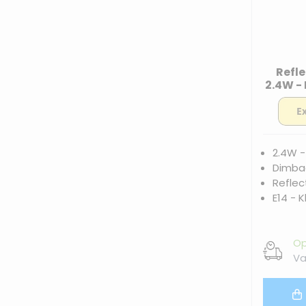
Refle
2.4W -
- Dim
2.4W -
Dimbaa
Reflec
E14 - K
Op
Va