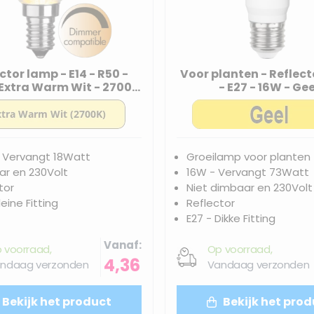
ctor lamp - E14 - R50 -
Voor planten - Reflec
 Extra Warm Wit - 2700K
- E27 - 16W - Gee
baar - Reflector lamp
 Vervangt 18Watt
Groeilamp voor planten
r en 230Volt
16W - Vervangt 73Watt
tor
Niet dimbaar en 230Volt
leine Fitting
Reflector
E27 - Dikke Fitting
Vanaf
 voorraad,
Op voorraad,
4,36
ndaag verzonden
Vandaag verzonden
Bekijk het product
Bekijk het prod