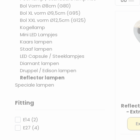
Bol Vorm Ø8cm (G80)
Bol XL vorm Ø9,5cm (G95)
Bol XXL vorm Ø12,5cm (G125)
Kogellamp
Mini LED Lampjes
Kaars lampen
Staaf lampen
LED Capsule / Steeklampjes
Diamant lampen
Druppel / Edison lampen
Reflector lampen
Speciale lampen
Fitting
Reflect
filter
- Ext
Dimb
products available
E14
(
2
)
products available
E27
(
4
)