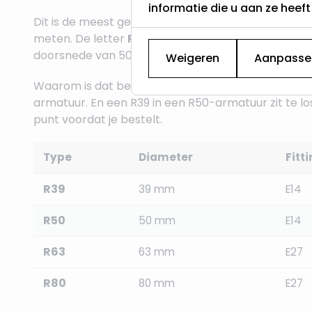
informatie die u aan ze heef
Dit is de meest gemaakte fout bij het vervangen va
meten. De letter
R
in de aanduiding staat voor
radi
doorsnede van 50 mm, een R63 van 63 mm, enzovo
Weigeren
Aanpasse
Waarom is dat belangrijk? Omdat een armatuur dat 
armatuur. En een R39 in een R50-armatuur zit te lo
punt voordat je bestelt.
Type
Diameter
Fitt
R39
39 mm
E14
R50
50 mm
E14
R63
63 mm
E27
R80
80 mm
E27