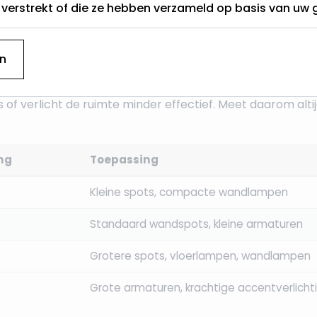
t verstrekt of die ze hebben verzameld op basis van uw 
n een reflectorlamp: alleen kijken naar de fitting (E14 of
us
— maar in de praktijk wordt het getal gebruikt als de
d
ort.
n
is ontworpen voor een R50 lamp, een R63 lamp niet altijd
s of verlicht de ruimte minder effectief. Meet daarom alt
ing
Toepassing
Kleine spots, compacte wandlampen
Standaard wandspots, kleine armaturen
Grotere spots, vloerlampen, wandlampen
Grote armaturen, krachtige accentverlicht