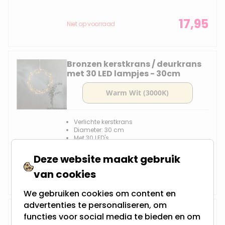
17,95
Niet op voorraad
Bronzen kerstkrans / deurkrans
met 30 LED lampjes - 30cm
Verlichte kerstkrans
Diameter: 30 cm
Met 30 LED's
Werkt op netstroom
Deze website maakt gebruik
24,95
van cookies
Niet op voorraad
We gebruiken cookies om content en
advertenties te personaliseren, om
Gouden kerstkrans / deurkrans
functies voor social media te bieden en om
met 50 LED lampjes - 45 cm