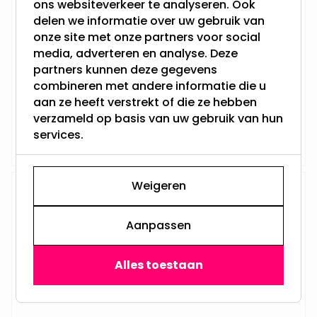
ons websiteverkeer te analyseren. Ook
delen we informatie over uw gebruik van
onze site met onze partners voor social
media, adverteren en analyse. Deze
Verlichte kerstkrans
partners kunnen deze gegevens
Diameter: 45 cm
combineren met andere informatie die u
Met 50 LED's
Werkt op netstroom
aan ze heeft verstrekt of die ze hebben
verzameld op basis van uw gebruik van hun
29,95
services.
Niet op voorraad
Weigeren
LED krans 3D - 50cm 136 Leds
Aanpassen
Verlichte kerstkrans
Alles toestaan
Diameter: 50 cm
Met 136 LED's
Werkt op netstroom