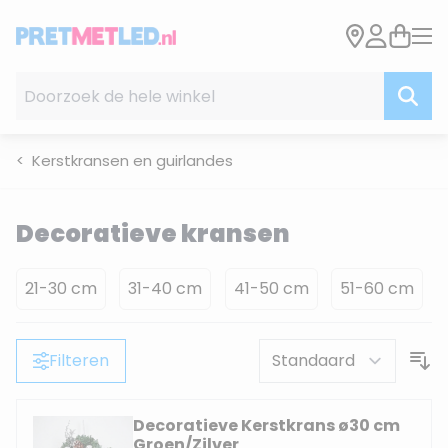
Ga naar de inhoud
Doorzoek de hele winkel
Kerstkransen en guirlandes
Decoratieve kransen
21-30 cm
31-40 cm
41-50 cm
51-60 cm
Filteren
Decoratieve Kerstkrans ø30 cm
Groen/Zilver