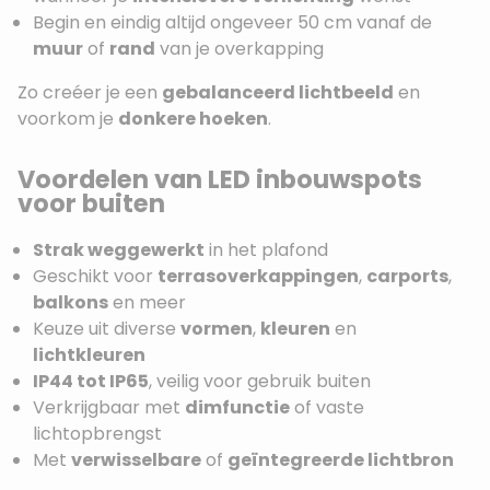
Begin en eindig altijd ongeveer 50 cm vanaf de
muur
of
rand
van je overkapping
Zo creéer je een
gebalanceerd lichtbeeld
en
voorkom je
donkere hoeken
.
Voordelen van LED inbouwspots
voor buiten
Strak weggewerkt
in het plafond
Geschikt voor
terrasoverkappingen
,
carports
,
balkons
en meer
Keuze uit diverse
vormen
,
kleuren
en
lichtkleuren
IP44 tot IP65
, veilig voor gebruik buiten
Verkrijgbaar met
dimfunctie
of vaste
lichtopbrengst
Met
verwisselbare
of
geïntegreerde lichtbron