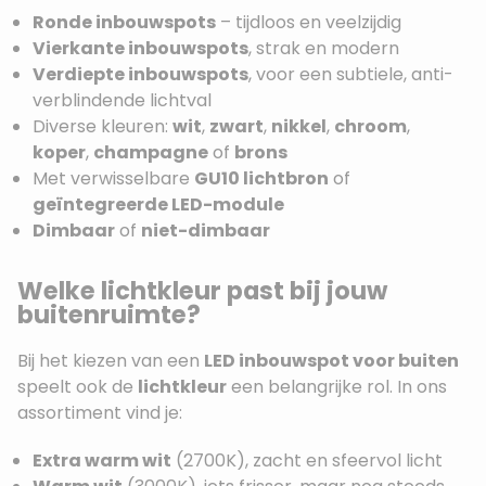
Ronde inbouwspots
– tijdloos en veelzijdig
Vierkante inbouwspots
, strak en modern
Verdiepte inbouwspots
, voor een subtiele, anti-
verblindende lichtval
Diverse kleuren:
wit
,
zwart
,
nikkel
,
chroom
,
koper
,
champagne
of
brons
Met verwisselbare
GU10 lichtbron
of
geïntegreerde LED-module
Dimbaar
of
niet-dimbaar
Welke lichtkleur past bij jouw
buitenruimte?
Bij het kiezen van een
LED inbouwspot voor buiten
speelt ook de
lichtkleur
een belangrijke rol. In ons
assortiment vind je:
Extra warm wit
(2700K), zacht en sfeervol licht