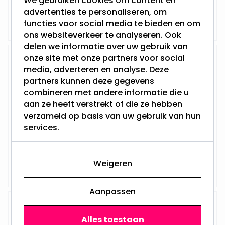
We gebruiken cookies om content en
Vanaf
advertenties te personaliseren, om
Op voorraad,
17,95
functies voor social media te bieden en om
Vandaag verzonden
ons websiteverkeer te analyseren. Ook
delen we informatie over uw gebruik van
onze site met onze partners voor social
IP65 LED Inbouwspot | Donia
media, adverteren en analyse. Deze
partners kunnen deze gegevens
combineren met andere informatie die u
aan ze heeft verstrekt of die ze hebben
3 Watt - Vervangt 35Watt
verzameld op basis van uw gebruik van hun
Dimbaar en 230Volt
Inbouwdiepte: 85MM
services.
Boorgat: 70MM - 78MM
Philips LED - GU10
Vanaf
Op voorraad,
Weigeren
17,95
Vandaag verzonden
Aanpassen
IP65 LED Inbouwspot | Aida
Alles toestaan