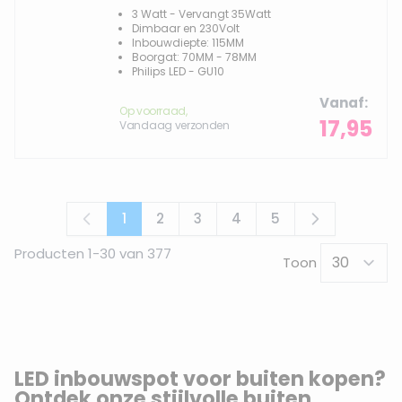
3 Watt - Vervangt 35Watt
Dimbaar en 230Volt
Inbouwdiepte: 115MM
Boorgat: 70MM - 78MM
Philips LED - GU10
Vanaf
Op voorraad,
17,95
Vandaag verzonden
1
2
3
4
5
U lees momenteel pagina
Pagina
Pagina
Pagina
Pagina
Producten
1
-
30
van
377
Toon
LED inbouwspot voor buiten kopen?
Ontdek onze stijlvolle buiten