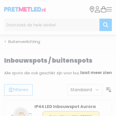
Ga naar de inhoud
Doorzoek de hele winkel
Buitenverlichting
Inbouwspots / buitenspots
laat meer zien
Alle spots die ook geschikt zijn voor buiten vind je hier. Deze inbouwspots kunnen in een dakgoot, veranda of een afdakje. Al deze spots voor buiten hebben een IP-waarde van IP44 of hoger. Deze spotjes zijn
Filteren
IP44 LED Inbouwspot Aurora