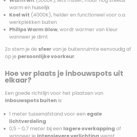
Warm wit
(3000K), iets frisser, maar nog steeds
warm en huiselijk
Koel wit
(4000K), helder en functioneel voor o.a.
werkplekken buiten
Philips Warm Glow
, wordt warmer van kleur
wanneer je dimt
Zo stem je de
sfeer
van je buitenruimte eenvoudig af
op je
persoonlijke voorkeur
.
Hoe ver plaats je inbouwspots uit
elkaar?
Een goede richtlijn voor het plaatsen van
inbouwspots buiten
is:
1 meter tussenafstand voor een
egale
lichtverdeling
0,5 – 0,7 meter bij een
lagere overkapping
of
wanneer je
intensievere verlichting
wenst