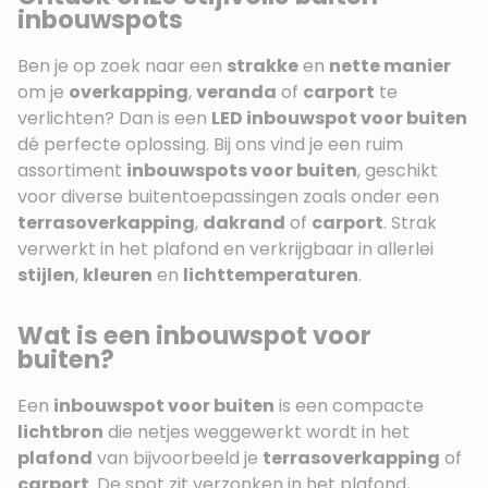
inbouwspots
Ben je op zoek naar een
strakke
en
nette manier
om je
overkapping
,
veranda
of
carport
te
verlichten? Dan is een
LED inbouwspot voor buiten
dé perfecte oplossing. Bij ons vind je een ruim
assortiment
inbouwspots voor buiten
, geschikt
voor diverse buitentoepassingen zoals onder een
terrasoverkapping
,
dakrand
of
carport
. Strak
verwerkt in het plafond en verkrijgbaar in allerlei
stijlen
,
kleuren
en
lichttemperaturen
.
Wat is een inbouwspot voor
buiten?
Een
inbouwspot voor buiten
is een compacte
lichtbron
die netjes weggewerkt wordt in het
plafond
van bijvoorbeeld je
terrasoverkapping
of
carport
. De spot zit verzonken in het plafond,