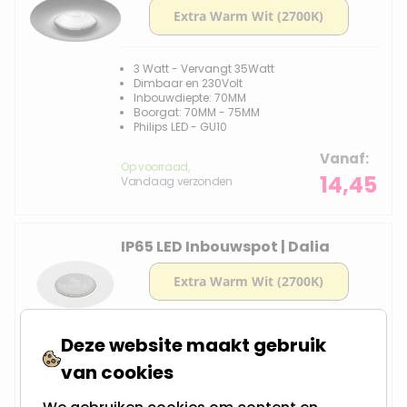
3 Watt - Vervangt 35Watt
Dimbaar en 230Volt
Inbouwdiepte: 70MM
Boorgat: 70MM - 75MM
Philips LED - GU10
Vanaf
Op voorraad,
14,45
Vandaag verzonden
IP65 LED Inbouwspot | Dalia
3 Watt - Vervangt 35Watt
Deze website maakt gebruik
Dimbaar en 230Volt
Inbouwdiepte: 85MM
van cookies
Boorgat: 70MM - 78MM
Philips LED - GU10