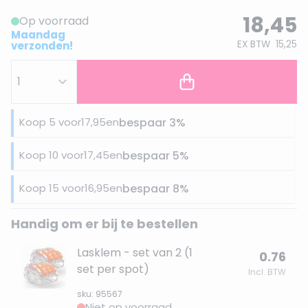
18,45
Op voorraad
Maandag
EX BTW
15,25
verzonden!
Koop 5 voor
17,95
en
bespaar
3
%
Koop 10 voor
17,45
en
bespaar
5
%
Koop 15 voor
16,95
en
bespaar
8
%
Handig om er bij te bestellen
Lasklem - set van 2 (1
0.76
set per spot)
Incl. BTW
sku: 95567
Niet op voorraad