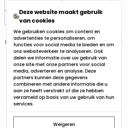
Zwarte inbouwspots
Zaagmaat 60MM
Deze website maakt gebruik
Zaagmaat 65MM
Zaagmaat 70MM
van cookies
We gebruiken cookies om content en
advertenties te personaliseren, om
Gerelateerde producten
Navigating through the elements of the carousel is possi
Press to skip carousel
functies voor social media te bieden en om
ons websiteverkeer te analyseren. Ook
delen we informatie over uw gebruik van
RTM Lighting LED Dimmer
onze site met onze partners voor social
media, adverteren en analyse. Deze
partners kunnen deze gegevens
combineren met andere informatie die u
aan ze heeft verstrekt of die ze hebben
verzameld op basis van uw gebruik van hun
services.
Op voorraad,
29,95
Weigeren
Maandag verzonden