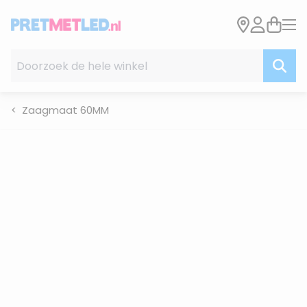
Ga naar de inhoud
Doorzoek de hele winkel
Zaagmaat 60MM