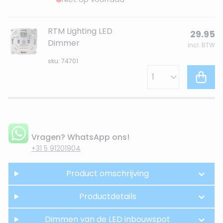
RTM Lighting LED
29.95
Dimmer
Incl. BTW
sku: 74701
Vragen? WhatsApp ons!
+31 5 91201904
Product omschrijving
Productdetails
Dimmen van de LED inbouwspot