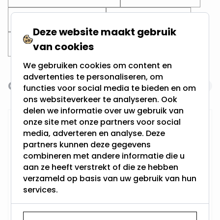
Zwarte inbouwspots
Zaagmaat 60MM
Deze website maakt gebruik
Zaagmaat 65MM
Zaagmaat 70MM
van cookies
We gebruiken cookies om content en
advertenties te personaliseren, om
Gerelateerde producten
Navigating through the elements of the carousel is possi
Press to skip carousel
functies voor social media te bieden en om
ons websiteverkeer te analyseren. Ook
delen we informatie over uw gebruik van
onze site met onze partners voor social
RTM Lighting LED Dimmer
media, adverteren en analyse. Deze
partners kunnen deze gegevens
combineren met andere informatie die u
aan ze heeft verstrekt of die ze hebben
verzameld op basis van uw gebruik van hun
services.