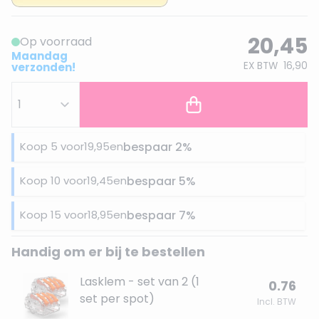
20,45
Op voorraad
Maandag
EX BTW
16,90
verzonden!
Koop 5 voor
19,95
en
bespaar
2
%
Koop 10 voor
19,45
en
bespaar
5
%
Koop 15 voor
18,95
en
bespaar
7
%
Handig om er bij te bestellen
Lasklem - set van 2 (1
0.76
set per spot)
Incl. BTW