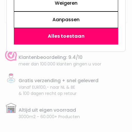
Weigeren
Op voorraad,
29,95
Maandag verzonden
Aanpassen
Alles toestaan
Klantenbeoordeling: 9.4/10
meer dan 100.000 klanten gingen u voor
Gratis verzending + snel geleverd
Vanaf EUR100,- naar NL & BE
& 100 dagen recht op retour
Altijd uit eigen voorraad
3000m2 - 60.000+ Producten