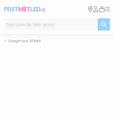
Ga naar de inhoud
Doorzoek de hele winkel
Zaagmaat 60MM