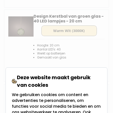
Design Kerstbal van groen glas -
40 LED lampjes - 20 cm
Hoogte: 20 cm
Aantal LED's: 40
Werkt op batterijen
Gemaakt van glas
Op voorraad,
18,95
Vandaag verzonden
Deze website maakt gebruik
van cookies
Kerst Micro LED ui lamp - 15 LED
We gebruiken cookies om content en
lampjes - Grijs - 20 cm
advertenties te personaliseren, om
functies voor social media te bieden en om
ons websiteverkeer te analyseren. Ook