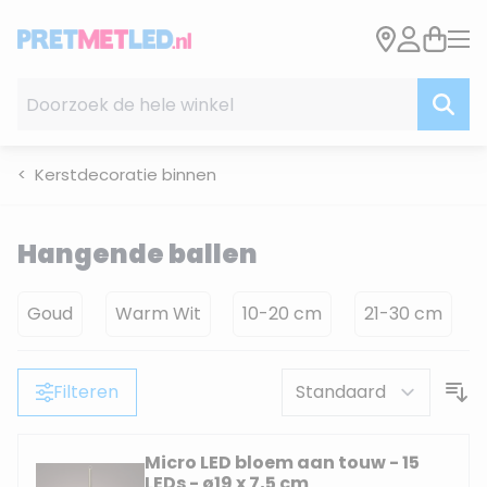
Ga naar de inhoud
Doorzoek de hele winkel
Kerstdecoratie binnen
Hangende ballen
Goud
Warm Wit
10-20 cm
21-30 cm
Filteren
Micro LED bloem aan touw - 15
LEDs - ø19 x 7,5 cm