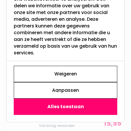
delen we informatie over uw gebruik van
Hoogte: 21 cm
onze site met onze partners voor social
Aantal LED's: 15
Werkt op batterijen
media, adverteren en analyse. Deze
Gemaakt van glas
partners kunnen deze gegevens
combineren met andere informatie die u
Op voorraad,
15,95
aan ze heeft verstrekt of die ze hebben
Vandaag verzonden
verzameld op basis van uw gebruik van hun
services.
Kerst Micro LED ui lamp - 15 LED
lampjes - Zilver - 20 cm
Weigeren
Aanpassen
Hoogte: 21 cm
Aantal LED's: 15
Werkt op batterijen
Alles toestaan
Gemaakt van glas
Op voorraad,
15,95
Vandaag verzonden