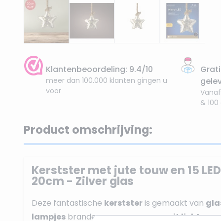
Klantenbeoordeling: 9.4/10
Grati
meer dan 100.000 klanten gingen u
gele
voor
Vanaf
& 100
Product omschrijving:
Kerstster met jute touw en 15 LE
20cm - Zilver glas
Deze fantastische
kerstster
is gemaakt van
gla
lampjes
branden geven ze
warm wit licht
.