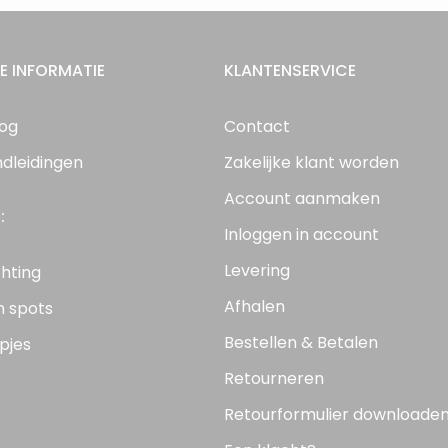
E INFORMATIE
KLANTENSERVICE
log
Contact
ndleidingen
Zakelijke klant worden
Account aanmaken
:
Inloggen in account
Levering
chting
Afhalen
n spots
Bestellen & Betalen
pjes
Retourneren
Retourformulier downloade