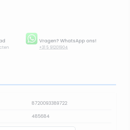
aad
Vragen? WhatsApp ons!
cten
+31 5 91201904
8720093389722
485684
Lumineo