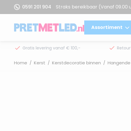
Ga naar de inhoud
0591 201 904
Straks bereikbaar
(Vanaf 09.00 
Assortiment
Gratis levering vanaf € 100,-
Retour
Home
/
Kerst
/
Kerstdecoratie binnen
/
Hangende 