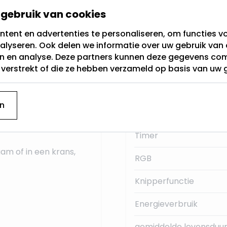
gebruik van cookies
Categorie
 schitterende kerstster
tent en advertenties te personaliseren, om functies vo
Hoogte (cm)
alyseren. Ook delen we informatie over uw gebruik van 
en en analyse. Deze partners kunnen deze gegevens c
 inbegrepen), zodat je
Sensor
t verstrekt of die ze hebben verzameld op basis van uw 
tact. Met de
Lichtkleur
én keer aan te zetten
n
randen gaat hij uit.
Type batterij
lus) weer aan.
Timer
am of in een krans,
RGB
Knipperfunctie
Energieverbruik
gemiddelde levensduur