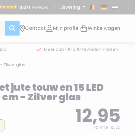
Levering in:
Contact
Mijn profiel
Winkelwagen
aad
Meer dan 100.000 tevreden klanten
 Zilver glas
t jute touw en 15 LED
 cm - Zilver glas
12,95
EX BTW
10,70