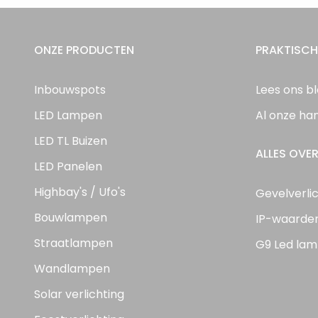
ONZE PRODUCTEN
PRAKTISCH
Inbouwspots
Lees ons b
LED Lampen
Al onze ha
LED TL Buizen
ALLES OVER
LED Panelen
Highbay's / Ufo's
Gevelverli
Bouwlampen
IP-waarde
Straatlampen
G9 Led lam
Wandlampen
Solar verlichting