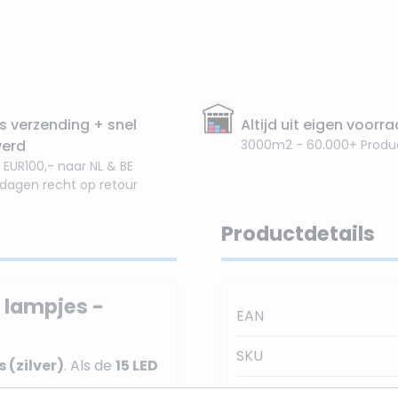
s verzending + snel
Altijd uit eigen voorr
verd
3000m2 - 60.000+ Produ
 EUR100,- naar NL & BE
 dagen recht op retour
Productdetails
D lampjes -
EAN
SKU
s (zilver)
. Als de
15 LED
Merk