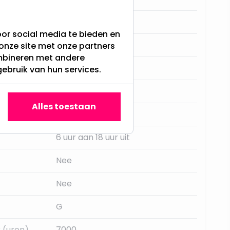
Hangende ballen
or social media te bieden en
20
onze site met onze partners
ombineren met andere
Nee
gebruik van hun services.
Warm Wit
Alles toestaan
AA
6 uur aan 18 uur uit
Nee
Nee
G
 (uren)
7000