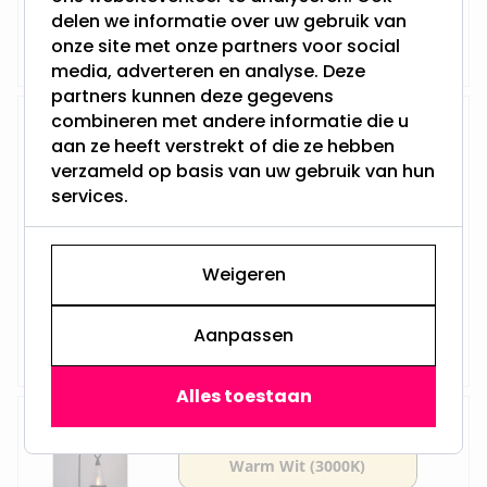
delen we informatie over uw gebruik van
Op voorraad,
49,95
onze site met onze partners voor social
Vandaag verzonden
media, adverteren en analyse. Deze
partners kunnen deze gegevens
combineren met andere informatie die u
Solar Priklamp ‘’Filip Antraciet’’
aan ze heeft verstrekt of die ze hebben
verzameld op basis van uw gebruik van hun
services.
Hoogte: 60 cm
Geïntegreerde lamp
Werkt op solar
Weigeren
Voorzien van Schemersensor
Op voorraad,
54,95
Aanpassen
Vandaag verzonden
Alles toestaan
Solar Lantaarn ‘’Multi Pisa’’