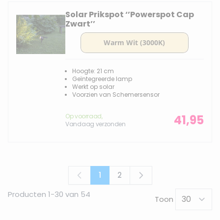
Solar Prikspot ‘’Powerspot Cap
Zwart’’
Hoogte: 21 cm
Geïntegreerde lamp
Werkt op solar
Voorzien van Schemersensor
Op voorraad,
41,95
Vandaag verzonden
1
2
U lees momenteel pagina
Pagina
Producten
1
-
30
van
54
Toon