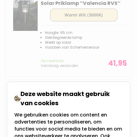
Solar Priklamp ‘’Valencia RVS’’
Hoogte: 65 cm
Geïntegreerde lamp
Werkt op solar
Voorzien van Schemersensor
Op voorraad,
41,95
Vandaag verzonden
Solar Priklamp ‘’Folke’’
Deze website maakt gebruik
van cookies
We gebruiken cookies om content en
Hoogte: 180 cm
advertenties te personaliseren, om
Geïntegreerde lamp
Werkt op solar
functies voor social media te bieden en om
Voorzien van Schemersensor
ons websiteverkeer te analyseren. Ook