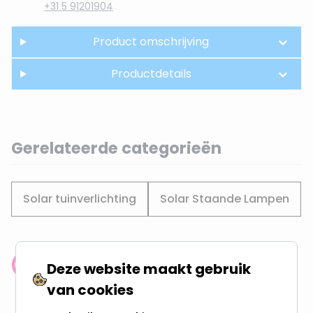
+31 5 91201904
Product omschrijving
Productdetails
Gerelateerde categorieën
Solar tuinverlichting
Solar Staande Lampen
Deze website maakt gebruik
Klantenbeoordeling: 9.4/10
meer dan 100.000 klanten gingen u voor
van cookies