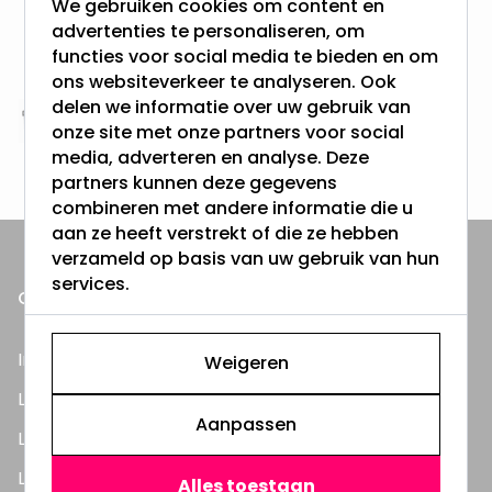
We gebruiken cookies om content en
Gratis verzending + snel geleverd
advertenties te personaliseren, om
Vanaf EUR100,- naar NL & BE
functies voor social media te bieden en om
& 100 dagen recht op retour
ons websiteverkeer te analyseren. Ook
delen we informatie over uw gebruik van
Altijd uit eigen voorraad
onze site met onze partners voor social
3000m2 - 60.000+ Producten
media, adverteren en analyse. Deze
partners kunnen deze gegevens
combineren met andere informatie die u
aan ze heeft verstrekt of die ze hebben
verzameld op basis van uw gebruik van hun
services.
ONZE PRODUCTEN
Inbouwspots
Weigeren
LED Lampen
Aanpassen
LED TL Buizen
LED Panelen
Alles toestaan