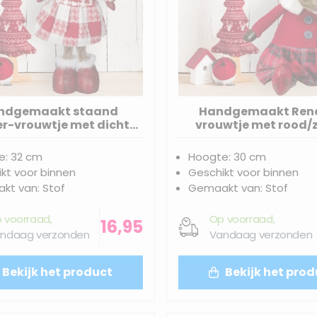
ndgemaakt staand
Handgemaakt Rend
er-vrouwtje met dichte
vrouwtje met rood/
rood/wit geblokte jurk -
geblokte jurk en dicht
32(40)cm
30(38)cm
e: 32 cm
Hoogte: 30 cm
kt voor binnen
Geschikt voor binnen
kt van: Stof
Gemaakt van: Stof
 voorraad,
Op voorraad,
16,95
ndaag verzonden
Vandaag verzonden
Bekijk het product
Bekijk het prod