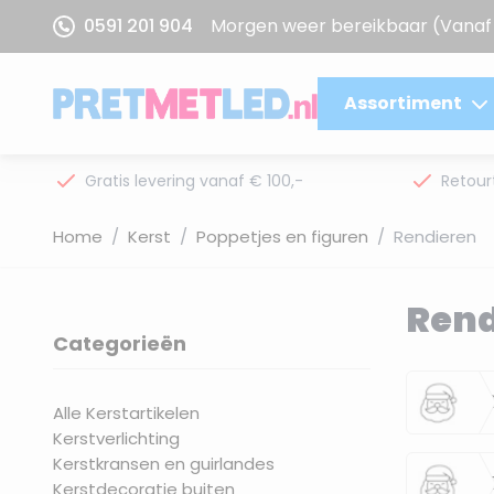
Ga naar de inhoud
0591 201 904
Morgen weer bereikbaar
(Vanaf 
Assortiment
Gratis levering vanaf € 100,-
Retour
Home
/
Kerst
/
Poppetjes en figuren
/
Rendieren
Rend
Categorieën
filter
10-
Alle Kerstartikelen
Kerstverlichting
Kerstkransen en guirlandes
41-
Kerstdecoratie buiten