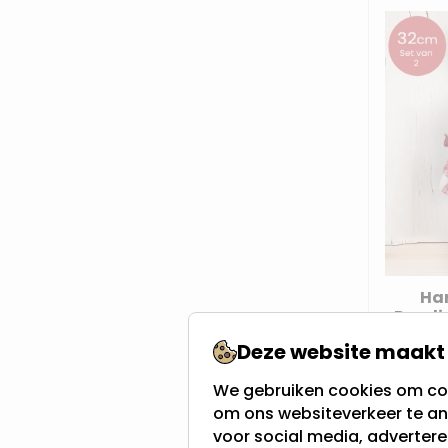
Ha
Rendi
ge
Deze website maakt 
Hoogt
Geschi
We gebruiken cookies om con
Gemaa
om ons websiteverkeer te an
voor social media, adverter
Op