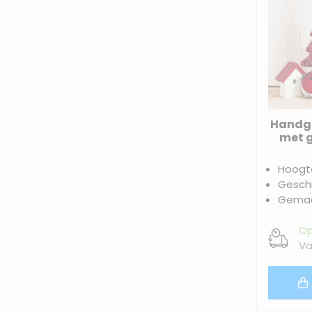
Handge
met g
sj
Hoogt
Geschi
Gemaa
Op
Va