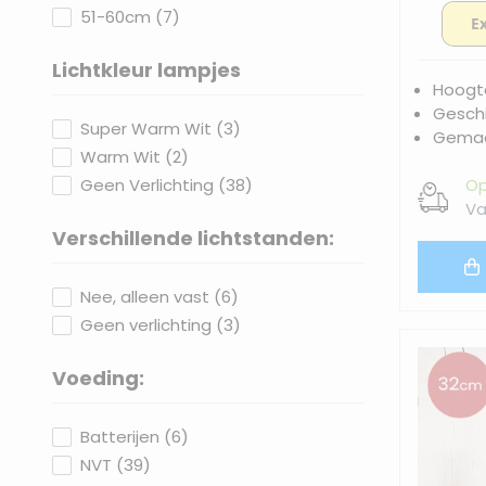
products available
51-60cm
(
7
)
Lichtkleur lampjes
Hoogt
filter
Geschi
products available
Super Warm Wit
(
3
)
Gemaa
products available
Warm Wit
(
2
)
products available
Op
Geen Verlichting
(
38
)
Va
Verschillende lichtstanden:
filter
products available
Nee, alleen vast
(
6
)
products available
Geen verlichting
(
3
)
Voeding:
filter
products available
Batterijen
(
6
)
products available
NVT
(
39
)