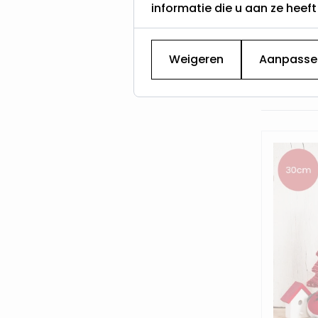
informatie die u aan ze heef
Va
ve
Weigeren
Aanpasse