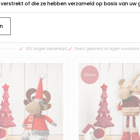
t verstrekt of die ze hebben verzameld op basis van uw 
33,95
ndaag
Vandaag
rzonden
verzonden
n
Bekijk het product
Bekijk het prod
100 dagen bedenktijd
Direct geleverd uit eigen voorraad