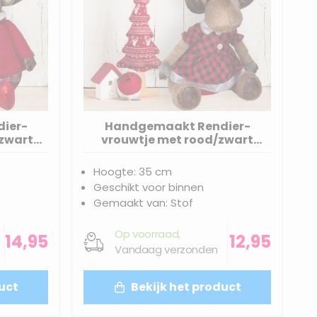
ier-
Handgemaakt Rendier-
zwart
vrouwtje met rood/zwart
n jas -
geblokte jurk - 35(48)cm
Hoogte: 35 cm
Geschikt voor binnen
Gemaakt van: Stof
Op voorraad,
14,95
12,95
Vandaag verzonden
uct
Bekijk het product