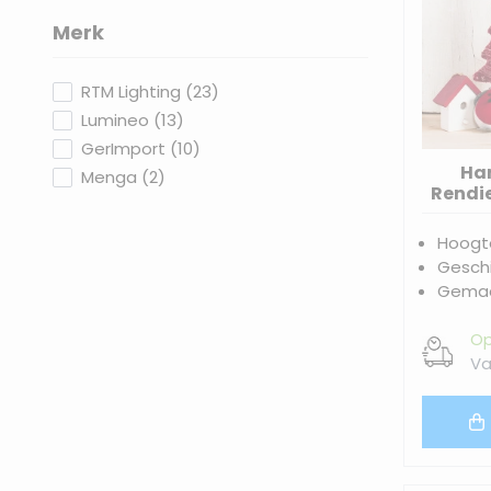
Merk
filter
products available
RTM Lighting
(
23
)
products available
Lumineo
(
13
)
products available
GerImport
(
10
)
Ha
products available
Menga
(
2
)
Rendi
jas en 
Hoogt
Geschi
Gemaa
Op
Va