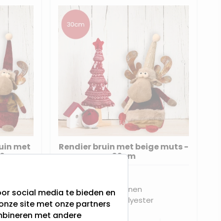
ruin met
Rendier bruin met beige muts -
 30cm
30cm
Hoogte: 30 cm
Geschikt voor binnen
or social media te bieden en
Gemaakt van: Polyester
onze site met onze partners
ombineren met andere