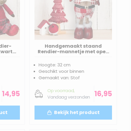
ier-
Handgemaakt staand
zwart
Rendier-mannetje met open
e jas -
jas en rood/wit geblokte broek
- 32(40)cm
Hoogte: 32 cm
Geschikt voor binnen
Gemaakt van: Stof
Op voorraad,
14,95
16,95
Vandaag verzonden
uct
Bekijk het product