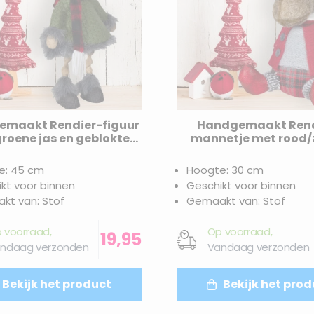
maakt Rendier-figuur
Handgemaakt Rend
roene jas en geblokte
mannetje met rood/
aal/muts - 45(55)cm
geblokte broek en ope
30(38)cm
e: 45 cm
Hoogte: 30 cm
kt voor binnen
Geschikt voor binnen
kt van: Stof
Gemaakt van: Stof
 voorraad,
Op voorraad,
19,95
ndaag verzonden
Vandaag verzonden
Bekijk het product
Bekijk het prod