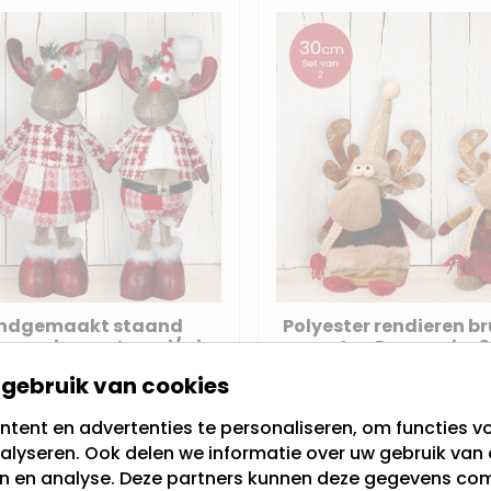
ndgemaakt staand
Polyester rendieren b
eren-duo met rood/wit
muts - Duo pack -
blokte broek/jurk -
gebruik van cookies
32(40)cm
e: 32 cm
Hoogte: 30 cm
kt voor binnen
Geschikt voor binnen
tent en advertenties te personaliseren, om functies vo
kt van: Stof
Gemaakt van: Polyester
alyseren. Ook delen we informatie over uw gebruik van 
en en analyse. Deze partners kunnen deze gegevens c
 voorraad,
Op voorraad,