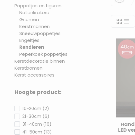
Poppetjes en figuren
Notenkrakers
Gnomen
Kerstmannen
Sneeuwpoppetjes
Engeltjes
Rendieren
Peperkoek poppetjes
Kerstdecoratie binnen
Kerstbomen
Kerst accessoires
Hoogte product:
filter
products available
10-20cm
(
2
)
products available
21-30cm
(
6
)
products available
Hand
31-40cm
(
16
)
LED ve
products available
41-50cm
(
13
)