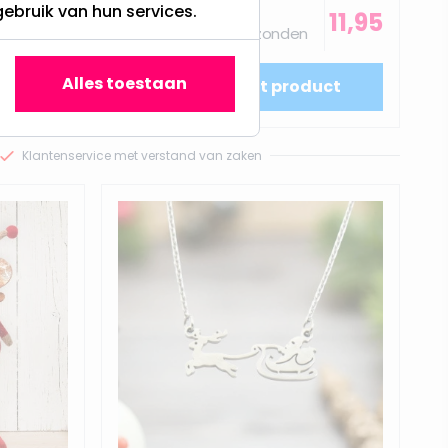
gebruik van hun services.
Op voorraad,
22,95
11,95
Vandaag verzonden
Alles toestaan
uct
Bekijk het product
Klantenservice met verstand van zaken