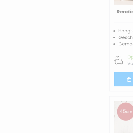
Rendie
Hoogt
Geschi
Gemaak
Op
Va