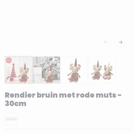
Rendier bruin met rode muts -
30cm