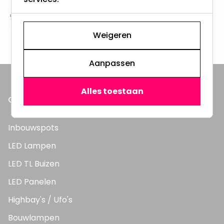
Altijd uit eigen voorraad
3000m2 - 60.000+ Producten
Weigeren
Aanpassen
Alles toestaan
ONZE PRODUCTEN
Inbouwspots
LED Lampen
LED TL Buizen
LED Panelen
Highbay's / Ufo's
Bouwlampen