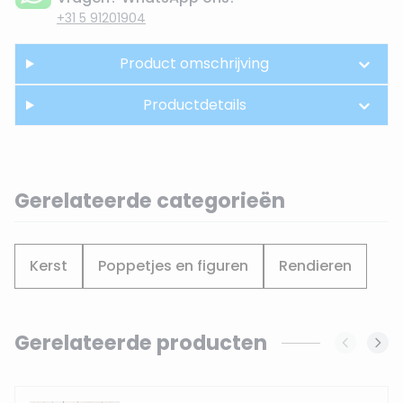
+31 5 91201904
Product omschrijving
Productdetails
Gerelateerde categorieën
Kerst
Poppetjes en figuren
Rendieren
Gerelateerde producten
Navigating through the elements of the carousel is possi
Press to skip carousel