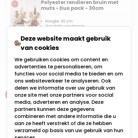
Polyester rendieren bruin met
muts - Duo pack - 30cm
Hoogte: 30 cm
Geschikt voor binnen
Gemaakt van: Polyester
Deze website maakt gebruik
Op voorraad,
22,95
van cookies
Vandaag verzonden
We gebruiken cookies om content en
advertenties te personaliseren, om
functies voor social media te bieden en om
ons websiteverkeer te analyseren. Ook
delen we informatie over uw gebruik van
onze site met onze partners voor social
Klantenbeoordeling: 9.4/10
media, adverteren en analyse. Deze
meer dan 100.000 klanten gingen u voor
partners kunnen deze gegevens
combineren met andere informatie die u
Gratis verzending + snel geleverd
aan ze heeft verstrekt of die ze hebben
Vanaf EUR100,- naar NL & BE
verzameld op basis van uw gebruik van hun
& 100 dagen recht op retour
services.