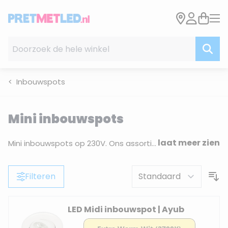
Ga naar de inhoud
Doorzoek de hele winkel
Inbouwspots
Mini inbouwspots
laat meer zien
Mini inbouwspots op 230V. Ons assortiment bestaat uit diverse kleuren en maten kleine inbouwspots, allen met een verwisselbare lichtbron. Gebruik de filter functies om tot de mini spot van uw wensen te komen.
Filteren
LED Midi inbouwspot | Ayub