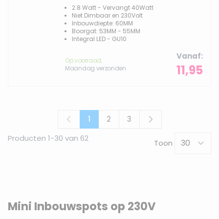
2.8 Watt - Vervangt 40Watt
Niet Dimbaar en 230Volt
Inbouwdiepte: 60MM
Boorgat: 53MM - 55MM
Integral LED - GU10
Vanaf
Op voorraad,
11,95
Maandag verzonden
1
2
3
U lees momenteel pagina
Pagina
Pagina
Producten
1
-
30
van
62
Toon
Mini Inbouwspots op 230V