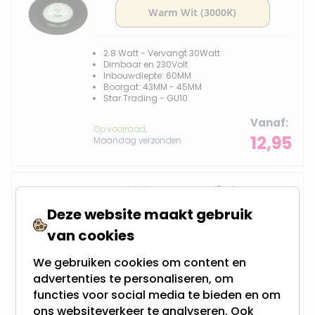
2.8 Watt - Vervangt 30Watt
Dimbaar en 230Volt
Inbouwdiepte: 60MM
Boorgat: 43MM - 45MM
Star Trading - GU10
Vanaf
Op voorraad,
12,95
Maandag verzonden
LED Mini inbouwspot | Diecho
Deze website maakt gebruik
van cookies
2.8 Watt - Vervangt 30Watt
We gebruiken cookies om content en
Dimbaar en 230Volt
advertenties te personaliseren, om
Inbouwdiepte: 60MM
Boorgat: 43MM - 45MM
functies voor social media te bieden en om
Star Trading - GU10
ons websiteverkeer te analyseren. Ook