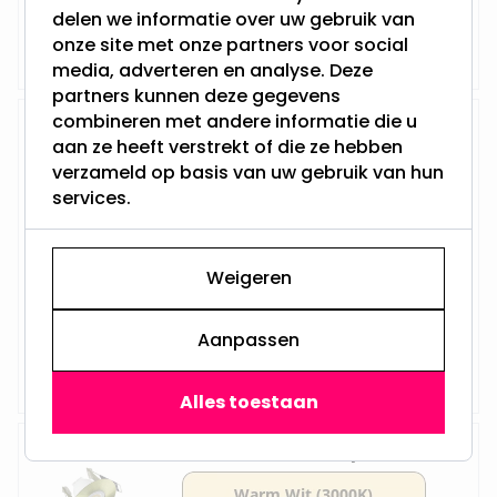
delen we informatie over uw gebruik van
Vanaf
Op voorraad,
onze site met onze partners voor social
12,95
Maandag verzonden
media, adverteren en analyse. Deze
partners kunnen deze gegevens
combineren met andere informatie die u
LED Midi inbouwspot | Dexter
aan ze heeft verstrekt of die ze hebben
verzameld op basis van uw gebruik van hun
services.
2.8 Watt - Vervangt 30Watt
Dimbaar en 230Volt
Inbouwdiepte: 60MM
Weigeren
Boorgat: 43MM - 45MM
Star Trading - GU10
Aanpassen
Vanaf
Op voorraad,
12,95
Maandag verzonden
Alles toestaan
IP65 LED Midi Inbouwspot | Elske