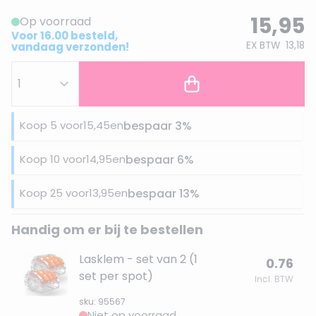
15,95
Op voorraad
Voor 16.00 besteld,
EX BTW
13,18
vandaag verzonden!
Koop 5 voor
15,45
en
bespaar
3
%
Koop 10 voor
14,95
en
bespaar
6
%
Koop 25 voor
13,95
en
bespaar
13
%
Handig om er bij te bestellen
Lasklem - set van 2 (1
0.76
set per spot)
Incl. BTW
sku: 95567
Niet op voorraad