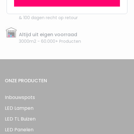
Gratis verzending + snel geleverd
Vanaf EUR100,- naar NL & BE
& 100 dagen recht op retour
Altijd uit eigen voorraad
3000m2 - 60.000+ Producten
ONZE PRODUCTEN
Inbouwspots
LED Lampen
LED TL Buizen
LED Panelen