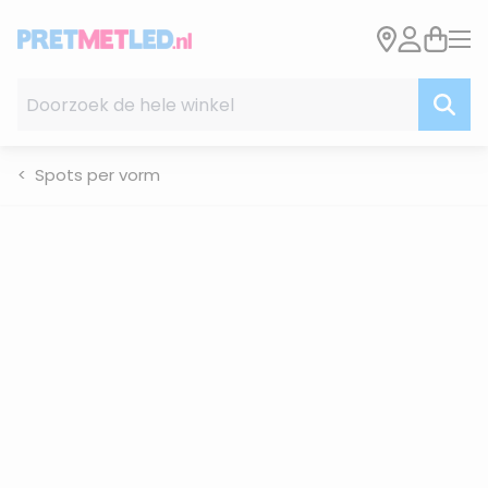
Ga naar de inhoud
Doorzoek de hele winkel
Spots per vorm