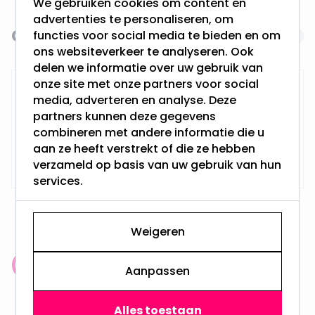
We gebruiken cookies om content en
advertenties te personaliseren, om
Gerelateerde producten
Navigating through the elements of the carousel is possi
Press to skip carousel
functies voor social media te bieden en om
ons websiteverkeer te analyseren. Ook
delen we informatie over uw gebruik van
onze site met onze partners voor social
RTM Lighting LED Dimmer
media, adverteren en analyse. Deze
partners kunnen deze gegevens
combineren met andere informatie die u
aan ze heeft verstrekt of die ze hebben
Op voorraad,
29,95
Vandaag verzonden
verzameld op basis van uw gebruik van hun
services.
Weigeren
Klantenbeoordeling: 9.4/10
Aanpassen
meer dan 100.000 klanten gingen u voor
Alles toestaan