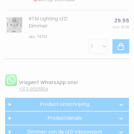
RTM Lighting LED
29.95
Dimmer
Incl. BTW
sku: 74701
Vragen? WhatsApp ons!
+31 5 91201904
Product omschrijving
Productdetails
Dimmen van de LED inbouwspot