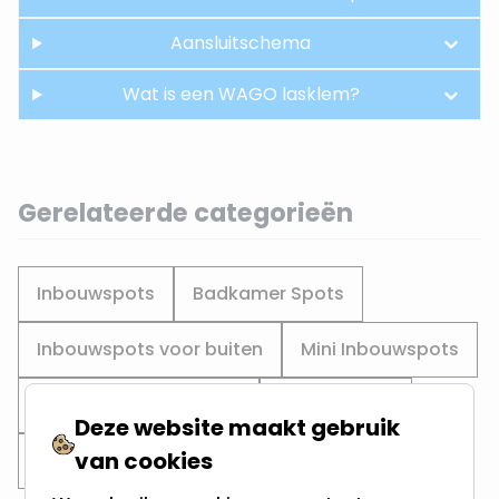
Aansluitschema
Wat is een WAGO lasklem?
Gerelateerde categorieën
Inbouwspots
Badkamer Spots
Inbouwspots voor buiten
Mini Inbouwspots
55mm buitendiameter
Ronde spots
Deze website maakt gebruik
van cookies
Zaagmaat 50MM
Zaagmaat 45MM