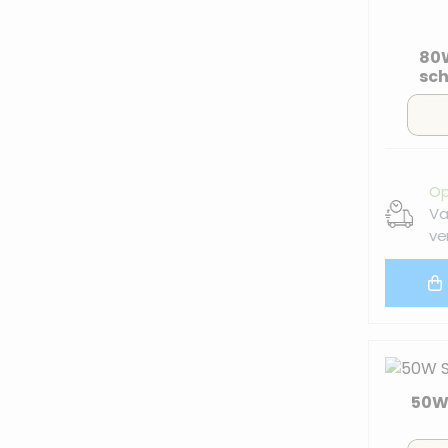
80W
sch
Op
Va
ve
50W