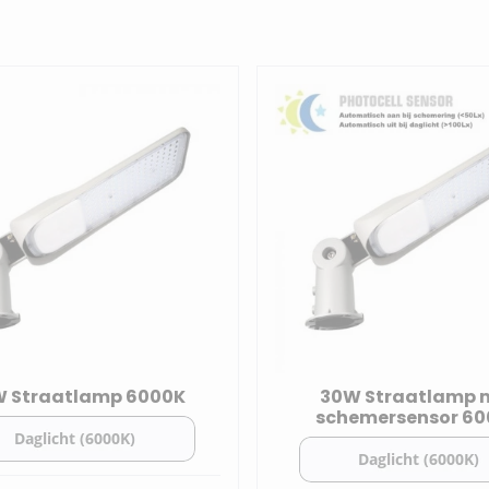
met aanduiding "Premium" zijn geschik om veel en hele nac
per dag.
mpen voor rondom uw bedrijfspand aan de gevel? Kijk dan i
 Straatlamp 6000K
30W Straatlamp 
schemersensor 6