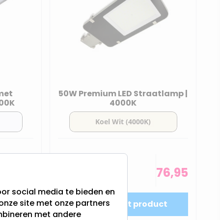
met
50W Premium LED Straatlamp |
000K
4000K
Op voorraad,
89,95
76,95
Vandaag
verzonden
or social media te bieden en
onze site met onze partners
uct
Bekijk het product
ombineren met andere