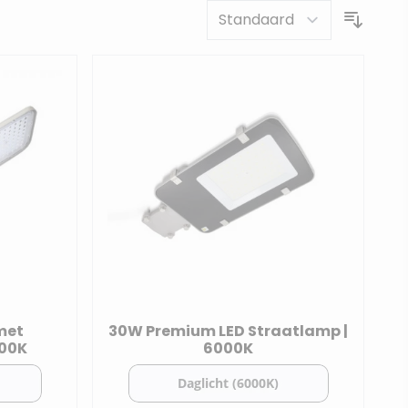
hten te branden. De normale lampen zijn voor kortere
n ons assortiment
gevelverlichting
.
met
30W Premium LED Straatlamp |
000K
6000K