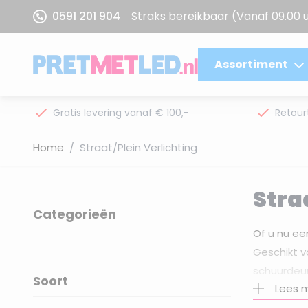
Ga naar de inhoud
0591 201 904
Straks bereikbaar
(Vanaf 09.00 
Assortiment
Gratis levering vanaf € 100,-
Retour
Home
/
Straat/Plein Verlichting
Stra
Categorieën
filter
Of u nu ee
Geschikt v
schuurdeu
Soort
Lees 
filter
Advies no