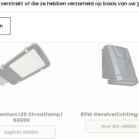
t verstrekt of die ze hebben verzameld op basis van uw 
100 dagen bedenktijd
Direct geleverd uit eigen voorraad
n
emium LED Straatlamp |
80W Gevelverlichting 
6000K