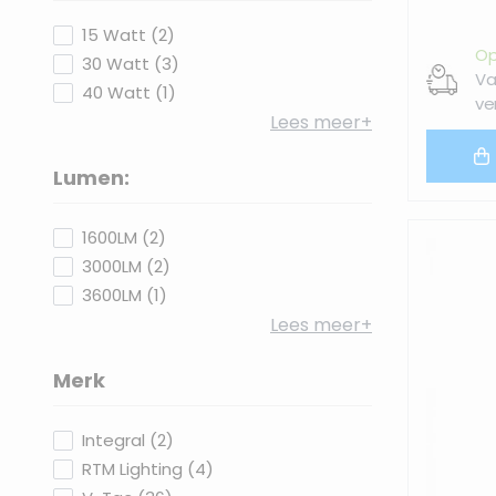
filter
products available
15 Watt
(
2
)
Op
products available
30 Watt
(
3
)
Va
products available
40 Watt
(
1
)
ve
Lees meer+
Lumen:
filter
products available
1600LM
(
2
)
products available
3000LM
(
2
)
products available
3600LM
(
1
)
Lees meer+
Merk
filter
products available
Integral
(
2
)
products available
RTM Lighting
(
4
)