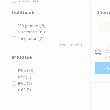
products available
V-Tac
(
36
)
Lichthoek
30W L
filter
products available
100 graden
(
18
)
products available
110 graden
(
15
)
products available
115 graden
(
2
)
Lees meer+
Op
Va
ve
IP Klasse
filter
products available
IP65
(
33
)
products available
IPxx
(
5
)
products available
IP66
(
3
)
products available
IP68
(
1
)