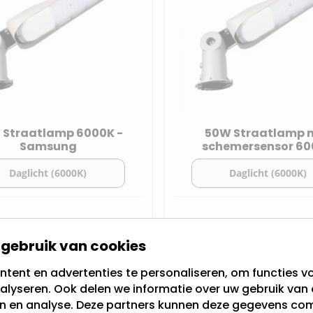
 Straatlamp 6000K -
50W Straatlamp 
Samsung
schemersensor 6
 voorraad,
Op voorraad,
64,95
ndaag
Vandaag
gebruik van cookies
rzonden
verzonden
tent en advertenties te personaliseren, om functies vo
alyseren. Ook delen we informatie over uw gebruik van 
Bekijk het product
Bekijk het prod
en en analyse. Deze partners kunnen deze gegevens c