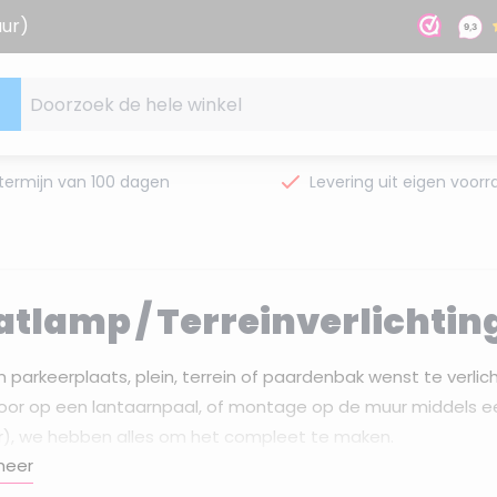
uur)
Doorzoek de hele winkel
termijn van 100 dagen
Levering uit eigen voorr
atlamp / Terreinverlichtin
n parkeerplaats, plein, terrein of paardenbak wenst te verli
oor op een lantaarnpaal, of montage op de muur middels e
r), we hebben alles om het compleet te maken.
meer
dig? Bel ons tijdens kantooruren op 0591 201 904