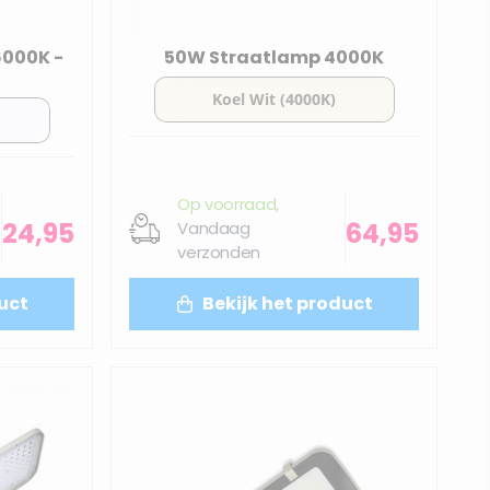
6000K -
50W Straatlamp 4000K
Op voorraad,
24,95
64,95
Vandaag
verzonden
uct
Bekijk het product