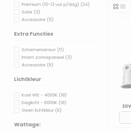
products available
Premium (10-12 uur p/dag)
(
24
)
De lampen 
products available
Solar
(
3
)
branduren 
products available
Accessoire
(
5
)
Zoekt u la
Extra Functies
filter
products available
Schemersensor
(
11
)
products available
Intern zonnepaneel
(
3
)
products available
Accessoire
(
6
)
Lichtkleur
filter
products available
Koel Wit - 4000K
(
18
)
products available
Daglicht - 6000K
(
18
)
30W
products available
Geen lichtkleur
(
6
)
Wattage: