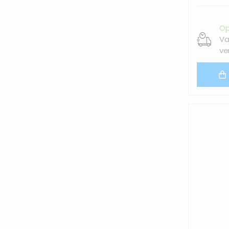
Op
Va
ve