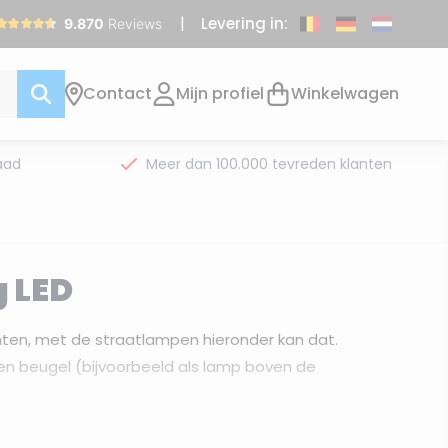
Levering in:
Contact
Mijn profiel
Winkelwagen
aad
Meer dan 100.000 tevreden klanten
g LED
chten, met de straatlampen hieronder kan dat.
en beugel (bijvoorbeeld als lamp boven de