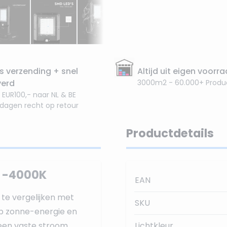
s verzending + snel
Altijd uit eigen voorr
verd
3000m2 - 60.000+ Produ
 EUR100,- naar NL & BE
 dagen recht op retour
Productdetails
p -4000K
EAN
 te vergelijken met
SKU
p zonne-energie en
geen vaste stroom
Lichtkleur