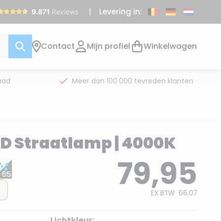
Levering in:
Contact
Mijn profiel
Winkelwagen
aad
Meer dan 100.000 tevreden klanten
ED Straatlamp | 4000K
79,95
EX BTW
66,07
Lichtkleur: