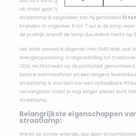
dan 30% vol is, gaat de straatlamp tijdens ""gee
uit, maar gaat hij wel vol uit branden bij bewegi
straatlamp is opgeladen kan hij gemiddeld
12 tot
branden. In ongeveer 6 tot 7 uur is de lamp weer 
de praktijk brandt de lamp dus iedere nacht op 3
Het solar paneel is uitgerust met SMD leds, wat z
energieopwekking. In tegenstelling tot tradition
LEDs rechtstreeks op de printplaat gemonteerd 
betere warmteafvoer en een langere levensduur
straatlamp is voorzien van een oplaadbare lithium
vervangbaar zodat je nog langer plezier kunt he
straatlamp.
Belangrijkste eigenschappen van
straatlamp:
Werkt op zonne-energie, dus geen stroomkoste