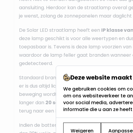
aansluiting. Hierdoor kan de straatlamp overal 
je wenst, zolang de zonnepanelen maar daglicht
De Solar LED straatlamp heeft een
IP klasse va
deze lamp geschikt is voor alle weertypen en du
toepasbaar is. Tevens is deze lamp voorzien va
waardoor de lamp feller gaat branden wanneer
gedetecteerd.
Deze website maakt 
Standaard brandt de straatlamp op 3% van zijn t
er is dus altijd licht. Indien er binnen
8 meter
van 
We gebruiken cookies om con
beweging wordt gedetecteerd, gaat de lamp vol 
om ons websiteverkeer te an
langer dan
20 seconden
voor social media, adverter
geen beweging meer is
informatie die u aan ze heef
terug naar een licht output van 3%.
Indien de batterij (die opgeladen wordt met de
Weigeren
Aanpasse