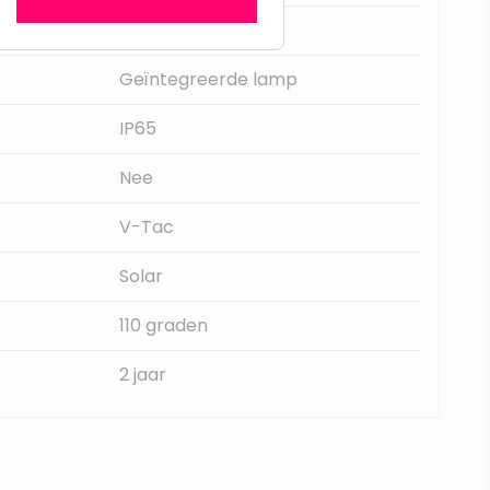
15.000
Geïntegreerde lamp
IP65
Nee
V-Tac
Solar
110 graden
2 jaar