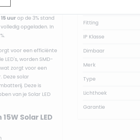
n beweging"" helemaal
Gem. branduren
ng. Wanneer de
 15 uur
op de 3% stand
Fitting
volledig opgeladen. In
%.
IP Klasse
orgt voor een efficiënte
Dimbaar
ele LED's, worden SMD-
Merk
wat zorgt voor een
. Deze solar
Type
batterij. Deze is
Lichthoek
bben van je Solar LED
Garantie
 15W Solar LED
n