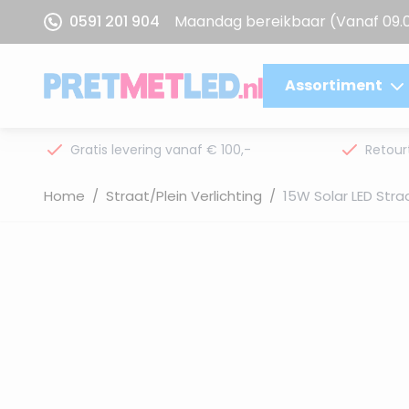
Ga naar de inhoud
0591 201 904
Maandag bereikbaar
(Vanaf 09.
Assortiment
Gratis levering vanaf € 100,-
Retour
Home
/
Straat/Plein Verlichting
/
15W Solar LED Str