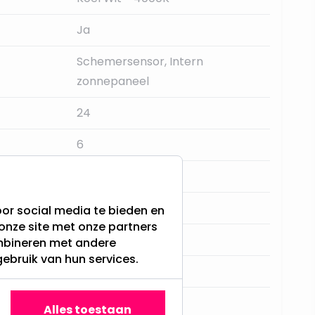
Ja
Schemersensor, Intern
zonnepaneel
24
6
1
Solar
or social media te bieden en
onze site met onze partners
Zwart
ombineren met andere
gebruik van hun services.
1600LM
Kunststof
Alles toestaan