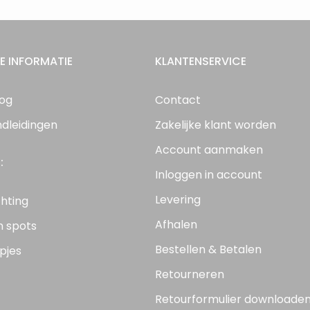
E INFORMATIE
KLANTENSERVICE
log
Contact
ndleidingen
Zakelijke klant worden
Account aanmaken
:
Inloggen in account
Levering
chting
Afhalen
n spots
Bestellen & Betalen
pjes
Retourneren
Retourformulier downloade