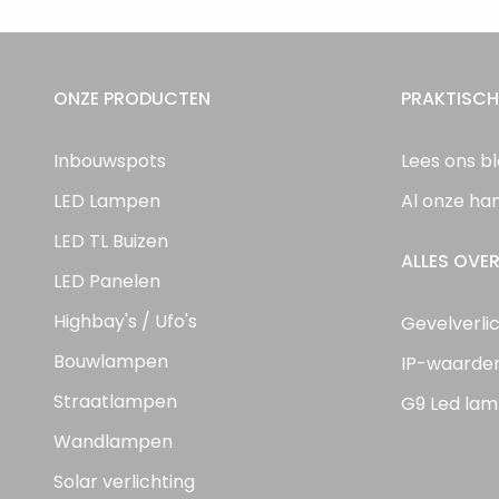
ONZE PRODUCTEN
PRAKTISCH
Inbouwspots
Lees ons b
LED Lampen
Al onze ha
LED TL Buizen
ALLES OVER
LED Panelen
Highbay's / Ufo's
Gevelverli
Bouwlampen
IP-waarde
Straatlampen
G9 Led lam
Wandlampen
Solar verlichting