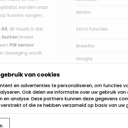
geplaatst worden waar
Sensor
 op kunnen vangen.
n 65
, dit houdt in dat
Extra Functies
s
buiten
breed
n een
PIR sensor
Breedte
 er beweging wordt
Hoogte
Aantal Lampen
gebruik van cookies
otale lichtopbrengst,
de straatlamp
Voedingstype:
tent en advertenties te personaliseren, om functies vo
uit branden. Zodra er
alyseren. Ook delen we informatie over uw gebruik van 
Kleur
en en analyse. Deze partners kunnen deze gegevens c
, gaat de straatlamp
t verstrekt of die ze hebben verzameld op basis van uw 
Lumen:
 zonnepanelen) minder
Materiaal:
n