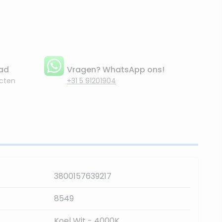
aad
Vragen? WhatsApp ons!
cten
+31 5 91201904
3800157639217
8549
Koel Wit - 4000K