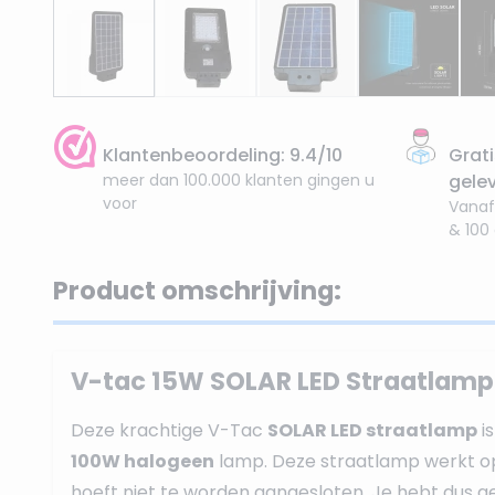
Klantenbeoordeling: 9.4/10
Grati
meer dan 100.000 klanten gingen u
gele
voor
Vanaf
& 100
Product omschrijving:
V-tac 15W SOLAR LED Straatlam
Deze krachtige V-Tac
SOLAR LED straatlamp
is
100W halogeen
lamp. Deze straatlamp werkt o
hoeft niet te worden aangesloten. Je hebt dus 