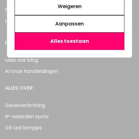
Weigeren
Feestverlichting
LED Dimmers
Aanpassen
Alles toestaan
PRAKTISCHE INFORMATIE
Lees ons blog
Al onze handleidingen
ALLES OVER:
Gevelverlichting
IP-waarden spots
G9 Led lampjes