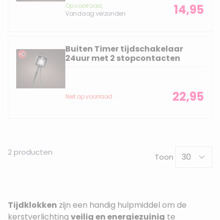
Op voorraad,
14,95
Vandaag verzonden
Buiten Timer tijdschakelaar
24uur met 2 stopcontacten
22,95
Niet op voorraad
2
producten
Toon
Tijdklokken
zijn een handig hulpmiddel om de
kerstverlichting
veilig en energiezuinig
te