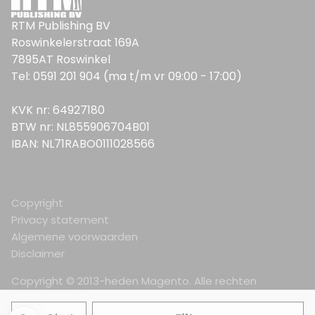
RTM Publishing BV
Roswinkelerstraat 169A
7895AT Roswinkel
Tel: 0591 201 904 (ma t/m vr 09:00 - 17:00)
KVK nr: 64927180
BTW nr: NL855906704B01
IBAN: NL71RABO0111028566
Copyright
Privacy statement
Algemene voorwaarden
Disclaimer
Copyright © 2013-heden Magento. Alle rechten
voorbehouden.