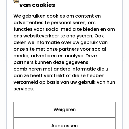
van cookies
Hoogte: 150 cm
We gebruiken cookies om content en
Aantal LED's: 1350
Werkt op netstroom
advertenties te personaliseren, om
Voorzien van een timer
functies voor social media te bieden en om
Voor binnen & buiten
ons websiteverkeer te analyseren. Ook
delen we informatie over uw gebruik van
119,95
Niet op voorraad
onze site met onze partners voor social
media, adverteren en analyse. Deze
partners kunnen deze gegevens
Micro LED kerstboom op voet -
combineren met andere informatie die u
1755 LEDs - 180 cm
aan ze heeft verstrekt of die ze hebben
verzameld op basis van uw gebruik van hun
services.
Hoogte: 180 cm
Aantal LED's: 1755
Weigeren
Werkt op netstroom
Voorzien van een timer
Voor binnen & buiten
Aanpassen