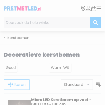
Ga naar de inhoud
Doorzoek de hele winkel
Kerstbomen
Decoratieve kerstbomen
Goud
Warm Wit
Filteren
Micro LED Kerstboom op voet -
600 LEDs - 180 cm