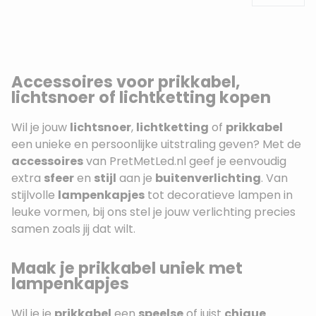
Accessoires voor prikkabel,
lichtsnoer of lichtketting kopen
Wil je jouw
lichtsnoer
,
lichtketting
of
prikkabel
een unieke en persoonlijke uitstraling geven? Met de
accessoires
van PretMetLed.nl geef je eenvoudig
extra
sfeer
en
stijl
aan je
buitenverlichting
. Van
stijlvolle
lampenkapjes
tot decoratieve lampen in
leuke vormen, bij ons stel je jouw verlichting precies
samen zoals jij dat wilt.
Maak je prikkabel uniek met
lampenkapjes
Wil je je
prikkabel
een
speelse
of juist
chique