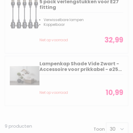
5 pack verlengstukken voor E27
fitting
Verwisselbare lampen
Koppelbaar
32,99
Niet op voorraad
Lampenkap Shade Vide Zwart -
Accessoire voor prikkabel - ø25
cm
10,99
Niet op voorraad
9
producten
Toon