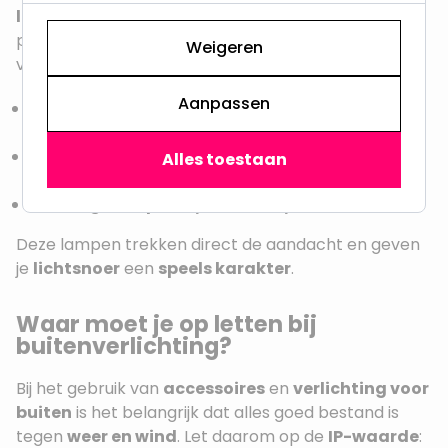
lampen
met
E27 fitting
in ons assortiment die
perfect passen in jouw
prikkabel
. Kies uit originele
Weigeren
vormen zoals:
Aanpassen
Sterlamp
, sfeervol voor de feestdagen of
romantische avonden
Cactuslamp
, perfect voor themafeestjes of
Alles toestaan
zomerse tuinen
Flamingolamp
, vrolijk en kleurrijk
Deze lampen trekken direct de aandacht en geven
je
lichtsnoer
een
speels karakter
.
Waar moet je op letten bij
buitenverlichting?
Bij het gebruik van
accessoires
en
verlichting voor
buiten
is het belangrijk dat alles goed bestand is
tegen
weer en wind
. Let daarom op de
IP-waarde
: