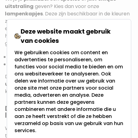
uitstraling
geven? Kies dan voor onze
lampenkapjes
. Deze zijn beschikbaar in de kleuren
zwart en beige, en zijn speciaal ontworpen om
eenvoudig over een lamp aan een
prikkabel
te
Deze website maakt gebruik
hangen. Voor het mooiste effect gebruik je een
van cookies
grote lamp, zoals een:
We gebruiken cookies om content en
G95 globelamp
advertenties te personaliseren, om
G125 globelamp
functies voor social media te bieden en om
ons websiteverkeer te analyseren. Ook
Deze grotere
lichtbronnen
zorgen voor een
luxe
delen we informatie over uw gebruik van
uitstraling
en verspreiden het licht mooi door de
onze site met onze partners voor social
kap.
media, adverteren en analyse. Deze
partners kunnen deze gegevens
Decoratieve lampen voor je
combineren met andere informatie die u
lichtketting
aan ze heeft verstrekt of die ze hebben
verzameld op basis van uw gebruik van hun
Wil je iets opvallends aan je
lichtketting
services.
toevoegen? Wij hebben diverse
decoratieve