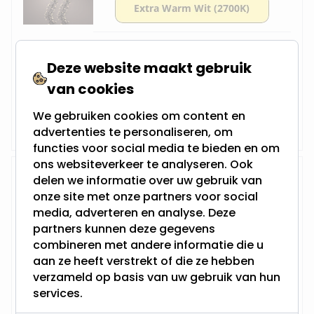
Lengte: 5,5M
Aantal lampen: 588
Deze website maakt gebruik
Geschikt voor binnen en buiten
Voorzien van een timer
van cookies
17,95
We gebruiken cookies om content en
Niet op voorraad
advertenties te personaliseren, om
functies voor social media te bieden en om
ons websiteverkeer te analyseren. Ook
LED cluster kerstverlichting voor
delen we informatie over uw gebruik van
buiten met 768 LEDS - 7M - Soft
onze site met onze partners voor social
Gold - 2700K
media, adverteren en analyse. Deze
partners kunnen deze gegevens
combineren met andere informatie die u
Lengte: 7M
aan ze heeft verstrekt of die ze hebben
Aantal lampen: 768
verzameld op basis van uw gebruik van hun
Geschikt voor binnen en buiten
Voorzien van een timer
services.