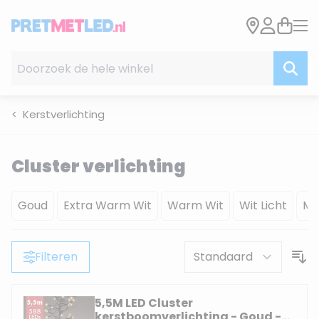
Ga naar de inhoud
Doorzoek de hele winkel
Kerstverlichting
Cluster verlichting
Goud
Extra Warm Wit
Warm Wit
Wit Licht
Mu
Filteren
5,5M LED Cluster
kerstboomverlichting - Goud -