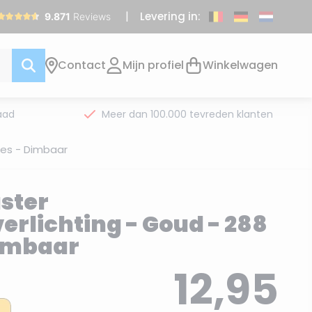
Levering in:
Contact
Mijn profiel
Winkelwagen
aad
Meer dan 100.000 tevreden klanten
jes - Dimbaar
uster
rlichting - Goud - 288
Dimbaar
12,95