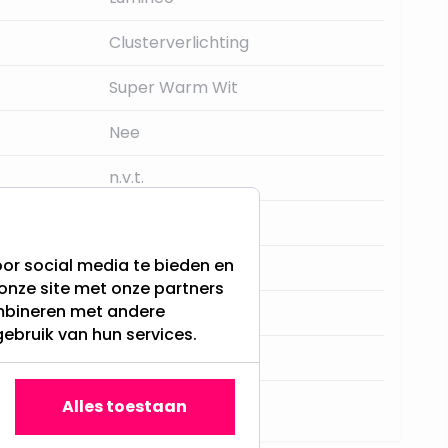
Clusterverlichting
Super Warm Wit
Nee
n.v.t.
8 uur aan 16 uur uit
or social media te bieden en
Nee
onze site met onze partners
ombineren met andere
Nee
gebruik van hun services.
F
 (uren)
7000
Alles toestaan