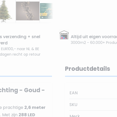
s verzending + snel
Altijd uit eigen voorr
verd
3000m2 - 60.000+ Produ
 EUR100,- naar NL & BE
 dagen recht op retour
Productdetails
chting - Goud -
EAN
SKU
e prachtige
2,6 meter
d
. Met zijn
288 LED
Merk