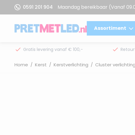
Ga naar de inhoud
0591 201 904
Maandag bereikbaar
(Vanaf 09.
Assortiment
Gratis levering vanaf € 100,-
Retour
Home
/
Kerst
/
Kerstverlichting
/
Cluster verlichtin