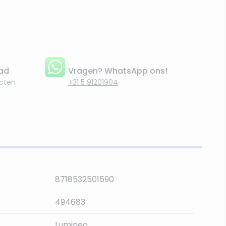
aad
Vragen? WhatsApp ons!
cten
+31 5 91201904
8718532501590
494683
Lumineo