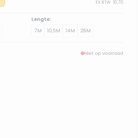
EX BTW
10,70
Lengte:
7M
10,5M
14M
28M
Niet op voorraad