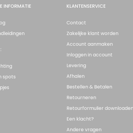
E INFORMATIE
KLANTENSERVICE
log
Contact
ndleidingen
Zakelijke klant worden
Account aanmaken
:
Inloggen in account
Levering
chting
Afhalen
n spots
Bestellen & Betalen
pjes
Retourneren
Retourformulier downloade
Een klacht?
Andere vragen