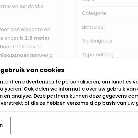
arme en kerstvolle
Categorie
Lichtkleur
 voor een elegante en
de snoer is
2,6 meter
Verlengbaar
tboom of krans te
Type batterij
anloopsnoer
aanwezig
erstverlichting. De
Timer
gebruik van cookies
r warm wit)
en is
tent en advertenties te personaliseren, om functies vo
RGB
alyseren. Ook delen we informatie over uw gebruik van 
handige
en en analyse. Deze partners kunnen deze gegevens c
timer functie
.
Knipperfunctie
t verstrekt of die ze hebben verzameld op basis van uw 
ch 8 uur lang aan en
Energieverbruik
gie en zorgt ervoor dat
automatisch wordt
gemiddelde levensduur
n