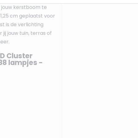
 jouw kerstboom te
 1,25 cm geplaatst voor
t is de verlichting
jij jouw tuin, terras of
eer.
D Cluster
88 lampjes -