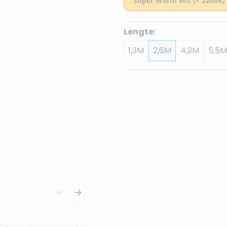
Lengte:
1,3M
2,6M
4,2M
5,5M