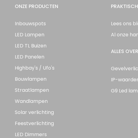
ONZE PRODUCTEN
PRAKTISCH
Inbouwspots
Lees ons b
LED Lampen
Al onze ha
LED TL Buizen
ALLES OVER
LED Panelen
Highbay's / Ufo's
Gevelverli
Bouwlampen
IP-waarde
Straatlampen
G9 Led lam
Wandlampen
Solar verlichting
Feestverlichting
LED Dimmers