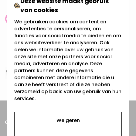
Deze website maakt gebruik
van cookies
Klantenbeoordeling: 9.4/10
We gebruiken cookies om content en
meer dan 100.000 klanten gingen u voor
advertenties te personaliseren, om
functies voor social media te bieden en om
ons websiteverkeer te analyseren. Ook
Gratis verzending + snel geleverd
delen we informatie over uw gebruik van
Vanaf EUR100,- naar NL & BE
onze site met onze partners voor social
& 100 dagen recht op retour
media, adverteren en analyse. Deze
partners kunnen deze gegevens
Altijd uit eigen voorraad
combineren met andere informatie die u
3000m2 - 60.000+ Producten
aan ze heeft verstrekt of die ze hebben
verzameld op basis van uw gebruik van hun
services.
Weigeren
ONZE PRODUCTEN