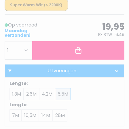
19,95
Op voorraad
Maandag
EX BTW
16,49
verzonden!
Uitvoeringen:
Lengte:
1,3M
2,6M
4,2M
5,5M
Lengte:
7M
10,5M
14M
28M