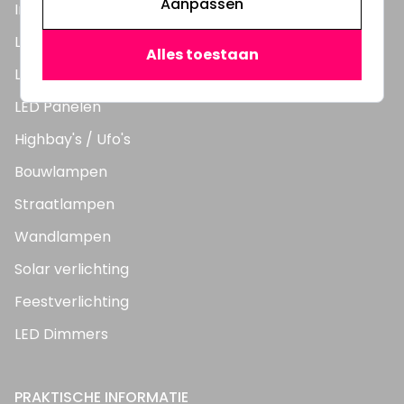
Aanpassen
Inbouwspots
LED Lampen
Alles toestaan
LED TL Buizen
LED Panelen
Highbay's / Ufo's
Bouwlampen
Straatlampen
Wandlampen
Solar verlichting
Feestverlichting
LED Dimmers
PRAKTISCHE INFORMATIE