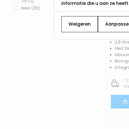
products available
Ja
(
2
)
informatie die u aan ze heef
IP65
products available
Nee
(
26
)
Weigeren
Aanpasse
2.8 Wa
Niet D
Inbou
Boorg
Integr
Op
Va