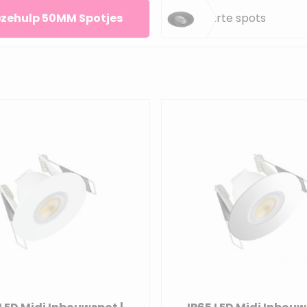
zehulp 50MM Spotjes
Zwarte spots