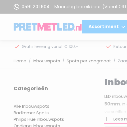
Ga naar de inhoud
0591 201 904
Maandag bereikbaar
(Vanaf 09.
Assortiment
Gratis levering vanaf € 100,-
Retour
Home
/
Inbouwspots
/
Spots per zaagmaat
/
Zaa
Inb
Categorieën
filter
LED inbou
50mm
. I
Alle Inbouwspots
verschille
Badkamer Spots
spot
Lees 
Philips Hue inbouwspots
, de
Ondiepe inbouwspots