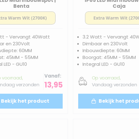
 LED Midi Inbouwspot |
IP65 LED Midi Inbouw
Benta
Caja
tt - Vervangt 40Watt
3.2 Watt - Vervangt 40
r en 230Volt
Dimbaar en 230Volt
wdiepte: 60MM
Inbouwdiepte: 60MM
at: 45MM - 55MM
Boorgat: 45MM - 55MM
al LED - GU10
Integral LED - GU10
Vanaf
 voorraad,
Op voorraad,
13,95
ndaag verzonden
Vandaag verzonden
Bekijk het product
Bekijk het prod