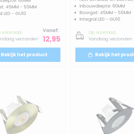
wdiepte: 60MM
Inbouwdiepte: 60MM
at: 45MM - 55MM
Boorgat: 45MM - 55MM
al LED - GU10
Integral LED - GU10
Vanaf
 voorraad,
Op voorraad,
12,95
ndaag verzonden
Vandaag verzonden
Bekijk het product
Bekijk het prod