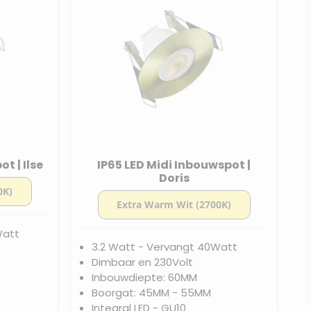
t | Ilse
IP65 LED Midi Inbouwspot |
Doris
Watt
3.2 Watt - Vervangt 40Watt
Dimbaar en 230Volt
Inbouwdiepte: 60MM
Boorgat: 45MM - 55MM
Integral LED - GU10