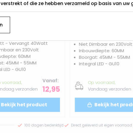
t verstrekt of die ze hebben verzameld op basis van uw 
 LED Midi Inbouwspot |
IP65 LED Midi Inbouwsp
Anitta
n
2.8 Watt - Vervangt 40
tt - Vervangt 40Watt
Niet Dimbaar en 230Volt
imbaar en 230Volt
Inbouwdiepte: 60MM
wdiepte: 60MM
Boorgat: 45MM - 55MM
at: 45MM - 55MM
Integral LED - GU10
al LED - GU10
Vanaf
 voorraad,
Op voorraad,
12,95
ndaag verzonden
Vandaag verzonden
Bekijk het product
Bekijk het prod
100 dagen bedenktijd
Direct geleverd uit eigen voorraad