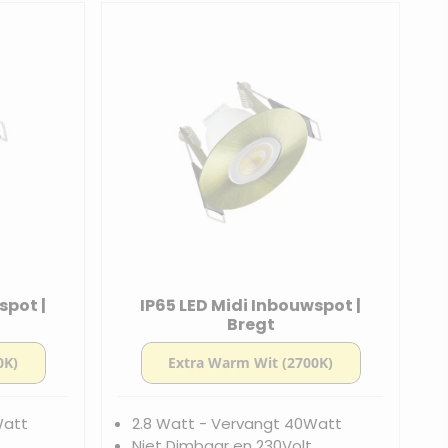
spot |
IP65 LED Midi Inbouwspot |
Bregt
Watt
2.8 Watt - Vervangt 40Watt
Niet Dimbaar en 230Volt