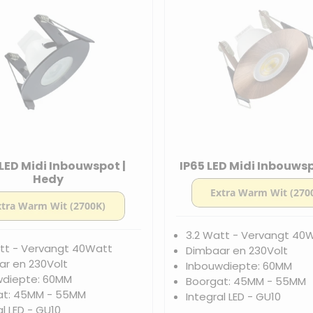
 LED Midi Inbouwspot |
IP65 LED Midi Inbouwspo
Hedy
3.2 Watt - Vervangt 40
tt - Vervangt 40Watt
Dimbaar en 230Volt
r en 230Volt
Inbouwdiepte: 60MM
wdiepte: 60MM
Boorgat: 45MM - 55MM
at: 45MM - 55MM
Integral LED - GU10
al LED - GU10