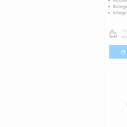
Inbou
Boorg
Integr
Op
Va