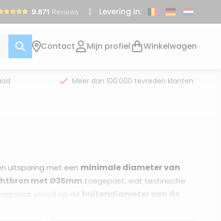
Levering in:
Contact
Mijn profiel
Winkelwagen
aad
Meer dan 100.000 tevreden klanten
minimale diameter van
n uitsparing met een
ichtbron met Ø35mm
toegepast, wat technische
buitendiameter van de
zaagmaat vooral op de
n vochtige ruimtes.