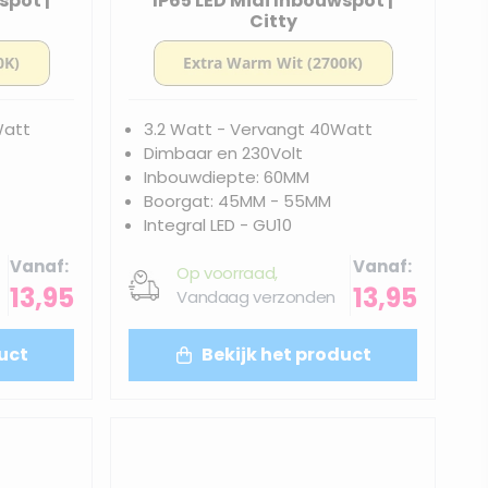
spot |
IP65 LED Midi Inbouwspot |
Citty
Watt
3.2 Watt - Vervangt 40Watt
Dimbaar en 230Volt
Inbouwdiepte: 60MM
Boorgat: 45MM - 55MM
Integral LED - GU10
Vanaf
Vanaf
Op voorraad,
13,95
13,95
Vandaag verzonden
uct
Bekijk het product