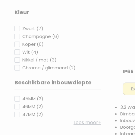
Kleur
filter
products available
Zwart
(
7
)
products available
Champagne
(
6
)
products available
Koper
(
6
)
products available
Wit
(
4
)
products available
Nikkel / mat
(
3
)
products available
Chrome / glimmend
(
2
)
IP65
Beschikbare inbouwdiepte
filter
products available
45MM
(
2
)
products available
46MM
(
2
)
3.2 Wa
Dimbaa
products available
47MM
(
2
)
Inbou
Lees meer+
Boorg
Integr