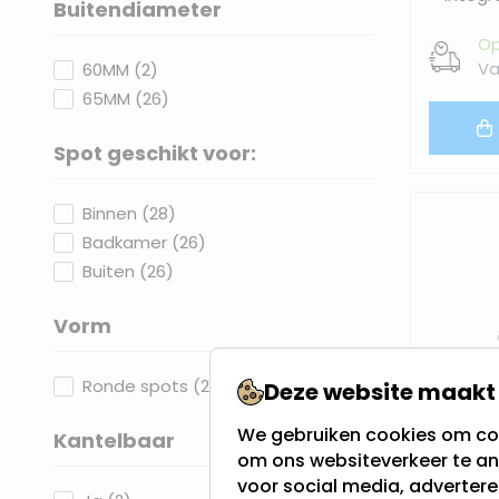
Buitendiameter
filter
Op
products available
Va
60MM
(
2
)
products available
65MM
(
26
)
Spot geschikt voor:
filter
products available
Binnen
(
28
)
products available
Badkamer
(
26
)
products available
Buiten
(
26
)
Vorm
filter
products available
Ronde spots
(
28
)
Deze website maakt 
We gebruiken cookies om con
Kantelbaar
om ons websiteverkeer te an
filter
voor social media, adverter