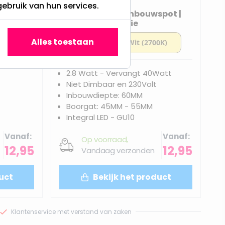
gebruik van hun services.
ot | Ady
IP65 LED Midi Inbouwspot |
Ankie
Alles toestaan
Watt
2.8 Watt - Vervangt 40Watt
Niet Dimbaar en 230Volt
Inbouwdiepte: 60MM
Boorgat: 45MM - 55MM
Integral LED - GU10
Vanaf
Vanaf
Op voorraad,
12,95
12,95
Vandaag verzonden
uct
Bekijk het product
Klantenservice met verstand van zaken