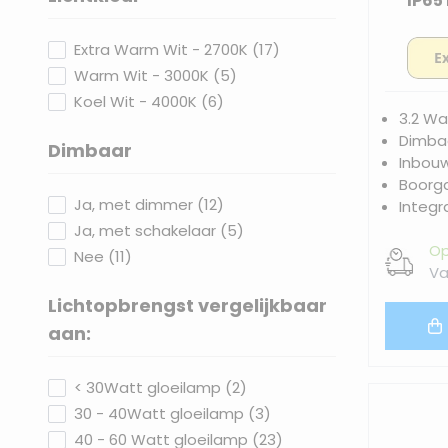
IP65
filter
products available
Extra Warm Wit - 2700K
(
17
)
products available
Warm Wit - 3000K
(
5
)
products available
Koel Wit - 4000K
(
6
)
3.2 Wa
Dimbaa
Dimbaar
Inbou
filter
Boorg
products available
Ja, met dimmer
(
12
)
Integr
products available
Ja, met schakelaar
(
5
)
Op
products available
Nee
(
11
)
Va
Lichtopbrengst vergelijkbaar
filter
aan:
products available
< 30Watt gloeilamp
(
2
)
products available
30 - 40Watt gloeilamp
(
3
)
products available
40 - 60 Watt gloeilamp
(
23
)