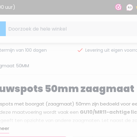
00 uur)
Doorzoek de hele winkel
termijn van 100 dagen
Levering uit eigen voorr
gmaat 50MM
ouwspots 50mm zaagmaat
wspots met boorgat (zaagmaat) 50mm zijn bedoeld voor ee
GU10/MR11-achtige l
n deze maatvoering wordt vaak een
n geeft ten opzichte van andere zaagmaten. Let naast de 
meer
inbouwdiepte
IP-waarde
 benodigde
en de
voor gebruik i