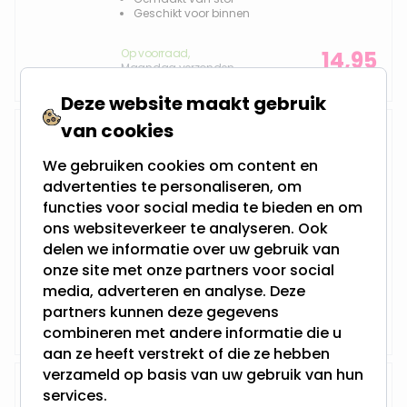
Geschikt voor binnen
Op voorraad,
14,95
Maandag verzonden
Deze website maakt gebruik
van cookies
Kerstgnoom met verlichte neus
58 cm - Roze
We gebruiken cookies om content en
advertenties te personaliseren, om
functies voor social media te bieden en om
ons websiteverkeer te analyseren. Ook
Hoogte: 58 cm
delen we informatie over uw gebruik van
Gemaakt van stof
Geschikt voor binnen
onze site met onze partners voor social
media, adverteren en analyse. Deze
Op voorraad,
22,95
partners kunnen deze gegevens
Maandag verzonden
combineren met andere informatie die u
aan ze heeft verstrekt of die ze hebben
verzameld op basis van uw gebruik van hun
Kerstgnoom met verlichte neus
services.
58cm - Groen