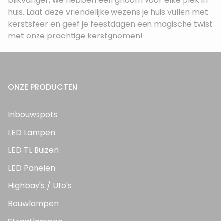
blikvanger, we hebben een gnoom voor elke plek in
huis. Laat deze vriendelijke wezens je huis vullen met
kerstsfeer en geef je feestdagen een magische twist
met onze prachtige kerstgnomen!
ONZE PRODUCTEN
Inbouwspots
LED Lampen
LED TL Buizen
LED Panelen
Highbay's / Ufo's
Bouwlampen