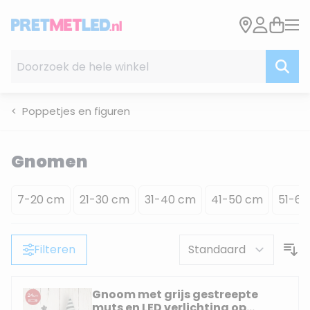
Ga naar de inhoud
Doorzoek de hele winkel
Poppetjes en figuren
Gnomen
7-20 cm
21-30 cm
31-40 cm
41-50 cm
51-6
Filteren
Gnoom met grijs gestreepte
muts en LED verlichting op