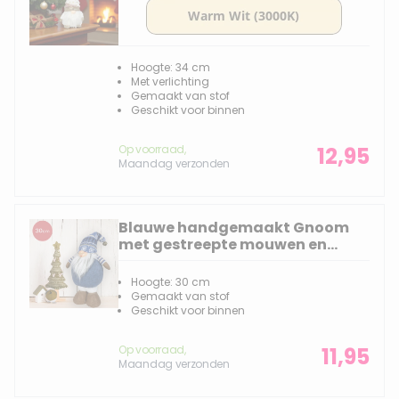
Hoogte: 34 cm
Met verlichting
Gemaakt van stof
Geschikt voor binnen
Op voorraad,
12,95
Maandag verzonden
Blauwe handgemaakt Gnoom
met gestreepte mouwen en
figuurtjes op de muts -
30(45)cm
Hoogte: 30 cm
Gemaakt van stof
Geschikt voor binnen
Op voorraad,
11,95
Maandag verzonden