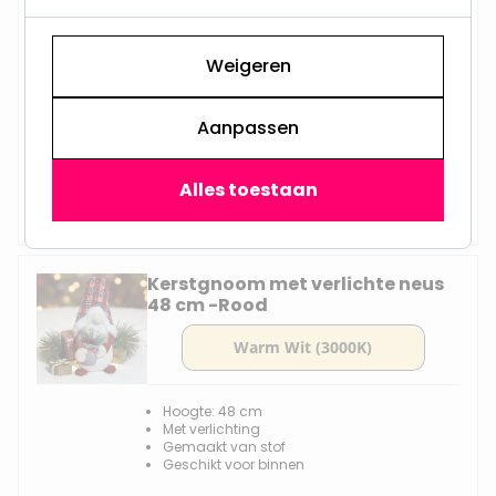
Weigeren
Hoogte: 58 cm
Gemaakt van stof
Aanpassen
Geschikt voor binnen
Alles toestaan
Op voorraad,
12,95
Maandag verzonden
Kerstgnoom met verlichte neus
48 cm -Rood
Hoogte: 48 cm
Met verlichting
Gemaakt van stof
Geschikt voor binnen