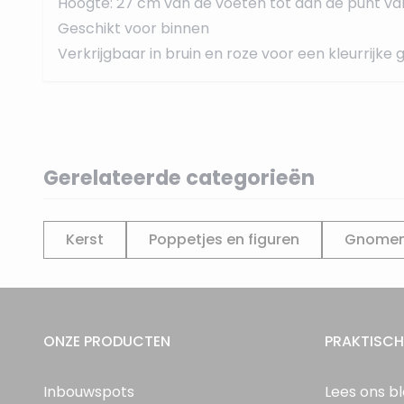
Hoogte: 27 cm van de voeten tot aan de punt va
Geschikt voor binnen
Verkrijgbaar in bruin en roze voor een kleurrijke
Gerelateerde categorieën
Kerst
Poppetjes en figuren
Gnome
ONZE PRODUCTEN
PRAKTISCH
Inbouwspots
Lees ons b