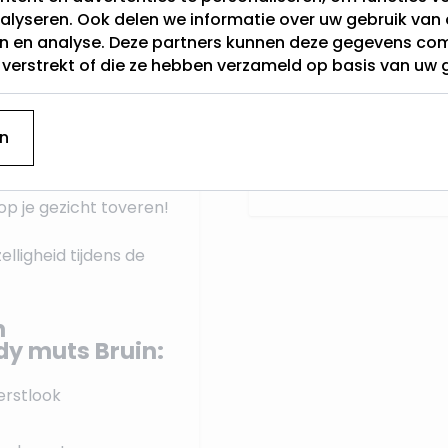
jpassende trui, brengt
alyseren. Ook delen we informatie over uw gebruik van 
en en analyse. Deze partners kunnen deze gegevens c
Categorie
ange witte baard zorgt
t verstrekt of die ze hebben verzameld op basis van uw 
, waar je hem ook
Hoogte (cm)
Soort Figuur
n
en tot de punt van zijn
Lichtkleur
f combineert met zijn
op je gezicht toveren!
lligheid tijdens de
n
 muts Bruin:
erstlook