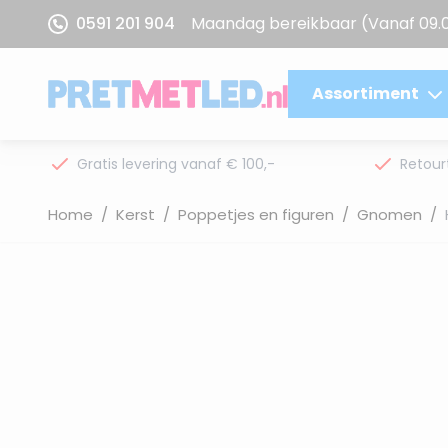
Ga naar de inhoud
0591 201 904
Maandag bereikbaar
(Vanaf 09.
Assortiment
Gratis levering vanaf € 100,-
Retour
Home
/
Kerst
/
Poppetjes en figuren
/
Gnomen
/