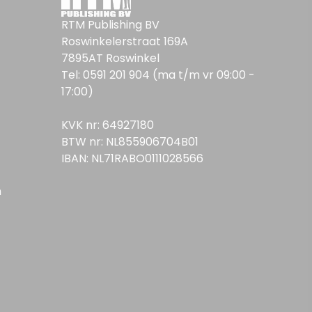
RTM Publishing BV
Roswinkelerstraat 169A
7895AT Roswinkel
Tel: 0591 201 904 (ma t/m vr 09:00 -
17:00)
KVK nr: 64927180
BTW nr: NL855906704B01
IBAN: NL71RABO0111028566
n