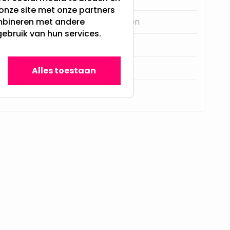
onze site met onze partners
ombineren met andere
Poppetjes en figuren
gebruik van hun services.
27
Gnoom
Alles toestaan
N.V.T.