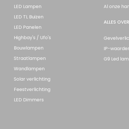
LED Lampen
Al onze ha
LED TL Buizen
ALLES OVER
LED Panelen
Highbay's / Ufo's
Gevelverli
Bouwlampen
IP-waarde
Straatlampen
G9 Led lam
Wandlampen
Solar verlichting
Feestverlichting
LED Dimmers