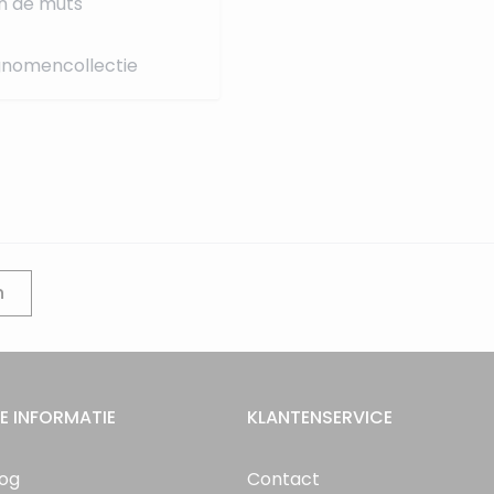
n de muts
 gnomencollectie
n
E INFORMATIE
KLANTENSERVICE
log
Contact