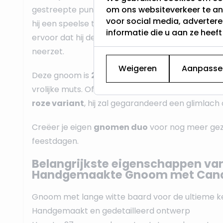
gestreepte puntmuts in vrolijke candy style en bi
om ons websiteverkeer te an
voor social media, adverter
hij een speelse twist in je
kerstdecoratie
. Zijn l
informatie die u aan ze heef
ervoor dat hij de perfecte kerstsfeer verspreidt
neerzet.
Weigeren
Aanpasse
Deze gnoom is
27 cm
lang, gemeten van zijn voet
vrolijke muts. Of je hem nu solo laat schitteren o
roze variant
, hij zal gegarandeerd een glimlach 
Creëer je eigen
gnomen duo
voor nog meer geze
feestdagen.
Belangrijkste eigenschappen va
Handgemaakte Gnoom met Candy
Gnoom met lange witte baard voor de ultieme k
Handgemaakt en gedetailleerd ontwerp