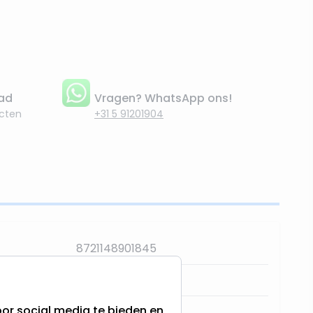
aad
Vragen? WhatsApp ons!
cten
+31 5 91201904
8721148901845
48716-Bruin
or social media te bieden en
RTM Lighting