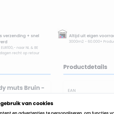
s verzending + snel
Altijd uit eigen voorr
verd
3000m2 - 60.000+ Produ
 EUR100,- naar NL & BE
 dagen recht op retour
Productdetails
 muts Bruin -
EAN
SKU
gebruik van cookies
e Gnoom
die eruitziet
n opvallende bruin-wit
tent en advertenties te personaliseren, om functies vo
Merk