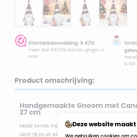
Klantenbeoordeling: 9.4/10
Grati
meer dan 100.000 klanten gingen u
gele
voor
Vanaf
& 100
Product omschrijving:
Handgemaakte Gnoom met Candy
27 cm
Deze website maakt 
Maak kennis met deze gezellige
Handgemaakt
alsof hij zo uit een snoepwinkel is gerold! Met zij
We gebruiken cookies om con