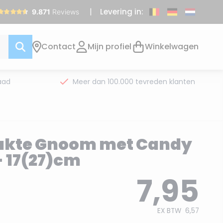
Levering in:
Contact
Mijn profiel
Winkelwagen
aad
Meer dan 100.000 tevreden klanten
kte Gnoom met Candy
- 17(27)cm
7,95
EX BTW
6,57