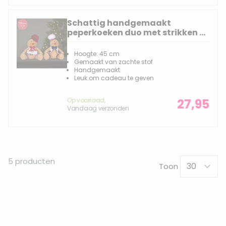
Schattig handgemaakt
peperkoeken duo met strikken -
Rode en Witte muts - 25(30)cm
Hoogte: 45 cm
Gemaakt van zachte stof
Handgemaakt
Leuk om cadeau te geven
Op voorraad,
27,95
Vandaag verzonden
5
producten
Toon