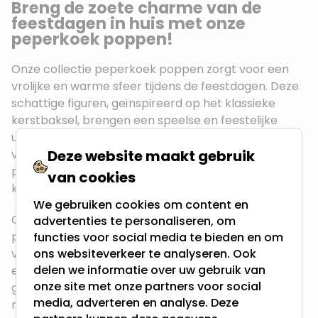
Breng de zoete charme van de
feestdagen in huis met onze
peperkoek poppen!
Onze collectie peperkoek poppen zorgt voor een
vrolijke en warme sfeer tijdens de feestdagen. Deze
schattige figuren, geïnspireerd op het klassieke
kerstbaksel, brengen een speelse en feestelijke
uitstraling in elke kamer. Verkrijgbaar in
verschillende stijlen en maten, zijn onze peperkoek
Deze website maakt gebruik
poppen de perfecte toevoeging aan je
van cookies
kerstdecoratie.
We gebruiken cookies om content en
Of je nu op zoek bent naar een kleine peperkoek
advertenties te personaliseren, om
pop voor in de kerstboom of een grotere variant
functies voor social media te bieden en om
voor op de vensterbank of tafel, bij ons vind je altijd
ons websiteverkeer te analyseren. Ook
delen we informatie over uw gebruik van
een passend exemplaar. Elke peperkoek pop is
onze site met onze partners voor social
gedetailleerd afgewerkt en gemaakt van duurzame
media, adverteren en analyse. Deze
materialen, zodat ze jarenlang meegaan en elk jaar