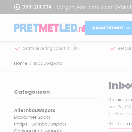
Ga naar de inhoud
0591 201 904
Morgen weer bereikbaar
(Vanaf 
Assortiment
Gratis levering vanaf € 100,-
Retour
Home
/
Inbouwspots
Inbo
Categorieën
filter
De juiste 
van PretMe
Alle Inbouwspots
keuken, ba
Badkamer Spots
die je na 
Lees 
Philips Hue inbouwspots
Gebruik de
Ondiepe inbouwspots