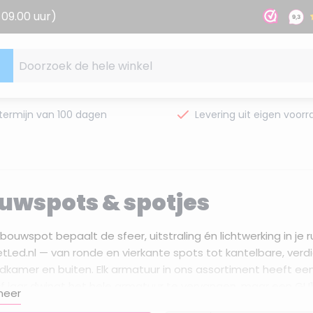
09.00 uur)
Doorzoek de hele winkel
termijn van 100 dagen
Levering uit eigen voorr
uwspots & spotjes
inbouwspot bepaalt de sfeer, uitstraling én lichtwerking in je
tLed.nl — van ronde en vierkante spots tot kantelbare, ver
dkamer en buiten. Elk armatuur in ons assortiment heeft ee
vijf jaar dwingt het hele armatuur te vervangen, maar een GU
meer
 filters om te zoeken op zaagmaat, inbouwdiepte, lichtkleur