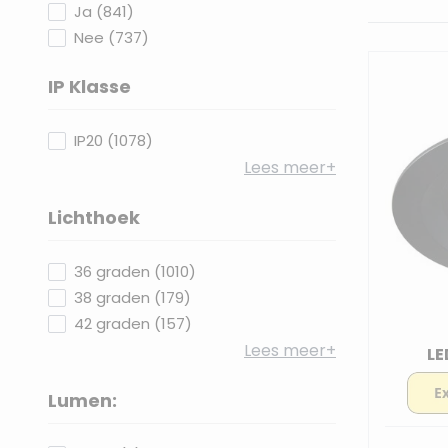
products available
Ja
(
841
)
products available
Nee
(
737
)
IP Klasse
filter
products available
IP20
(
1078
)
Lees meer+
Lichthoek
filter
products available
36 graden
(
1010
)
products available
38 graden
(
179
)
products available
42 graden
(
157
)
Lees meer+
LE
Lumen:
filter