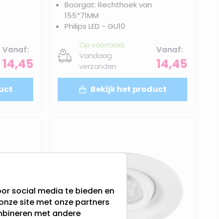
Boorgat: Rechthoek van
155*71MM
Philips LED - GU10
Op voorraad,
Vanaf
Vanaf
Vandaag
14,45
14,45
verzonden
uct
Bekijk het product
or social media te bieden en
onze site met onze partners
ombineren met andere