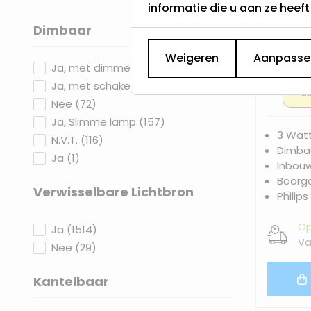
informatie die u aan ze heef
Dimbaar
filter
Weigeren
Aanpasse
LED
products available
Ja, met dimmer
(
998
)
products available
Ja, met schakelaar
(
200
)
products available
Nee
(
72
)
products available
Ja, Slimme lamp
(
157
)
3 Wat
products available
N.V.T.
(
116
)
Dimbaa
products available
Ja
(
1
)
Inbou
Boorg
Verwisselbare Lichtbron
Philips
filter
Op
products available
Ja
(
1514
)
Va
products available
Nee
(
29
)
Kantelbaar
filter