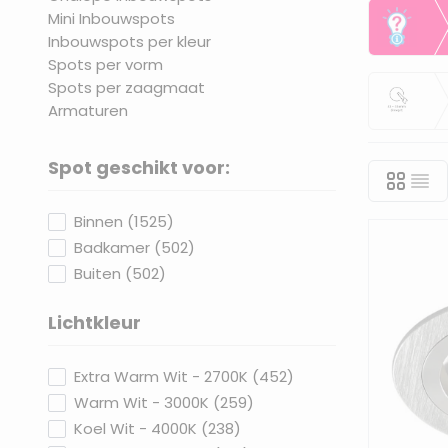
als je niet
Mini Inbouwspots
Keu
Inbouwspots per kleur
Spots per vorm
Spots per zaagmaat
Mini
Armaturen
Spot geschikt voor:
filter
products available
Binnen
(
1525
)
products available
Badkamer
(
502
)
products available
Buiten
(
502
)
Lichtkleur
filter
products available
Extra Warm Wit - 2700K
(
452
)
products available
Warm Wit - 3000K
(
259
)
products available
Koel Wit - 4000K
(
238
)