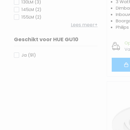
3 Wat
products available
130LM
(
3
)
Dimbaa
products available
145LM
(
2
)
Inbou
products available
155LM
(
2
)
Boorg
Lees meer+
Philips
Geschikt voor HUE GU10
Op
filter
Va
products available
Ja
(
91
)