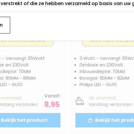
t verstrekt of die ze hebben verzameld op basis van uw 
n
 inbouwspot | Edvard
LED inbouwspot | 
t - Vervangt 35Watt
3 Watt - Vervangt 35W
r en 230Volt
Dimbaar en 230Volt
wdiepte: 70MM
Inbouwdiepte: 70MM
at: 80MM - 86MM
Boorgat: 80MM - 82MM
 LED - GU10
Philips LED - GU10
Vanaf
 voorraad,
Op voorraad,
8,95
ndaag verzonden
Vandaag verzonden
Bekijk het product
Bekijk het prod