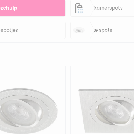
 zeker weet welke spot bij jouw situatie past.
zehulp
Badkamerspots
 spotjes
Witte spots