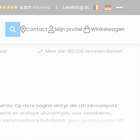
Levering in:
Contact
Mijn profiel
Winkelwagen
aad
Meer dan 100.000 tevreden klanten
 ruimte. Op deze pagina vind je alle LED inbouwspots
diepte en ondiepe uitvoeringen, voor woonkamer,
verwisselbare lichtbron
n
: geen geïntegreerde LED
10 of Coin LED module die je simpelweg wisselt.
 of kleur van het armatuur — of gebruik de
keuzehulp