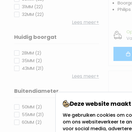
Boorg
products available
31MM
(
22
)
Philips
products available
32MM
(
22
)
Lees meer+
Op
Huidig boorgat
Va
filter
products available
28MM
(
2
)
products available
35MM
(
2
)
products available
43MM
(
21
)
Lees meer+
Buitendiameter
filter
Deze website maakt 
products available
50MM
(
2
)
products available
55MM
(
21
)
We gebruiken cookies om con
om ons websiteverkeer te an
products available
60MM
(
2
)
voor social media, adverter
Lees meer+