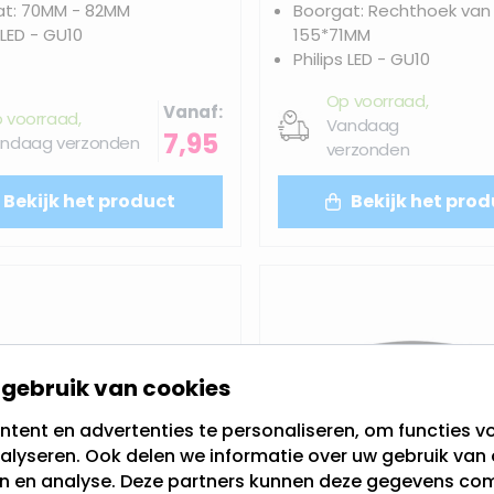
at: 70MM - 82MM
Boorgat: Rechthoek van
 LED - GU10
155*71MM
Philips LED - GU10
Op voorraad,
Vanaf
 voorraad,
Vandaag
7,95
ndaag verzonden
verzonden
Bekijk het product
Bekijk het prod
gebruik van cookies
tent en advertenties te personaliseren, om functies vo
alyseren. Ook delen we informatie over uw gebruik van 
en en analyse. Deze partners kunnen deze gegevens c