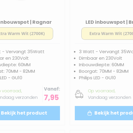
 inbouwspot | Ragnar
LED inbouwspot | 
t - Vervangt 35Watt
3 Watt - Vervangt 35W
r en 230Volt
Dimbaar en 230Volt
wdiepte: 60MM
Inbouwdiepte: 60MM
at: 70MM - 82MM
Boorgat: 70MM - 82MM
 LED - GU10
Philips LED - GU10
Vanaf
 voorraad,
Op voorraad,
7,95
ndaag verzonden
Vandaag verzonden
Bekijk het product
Bekijk het prod