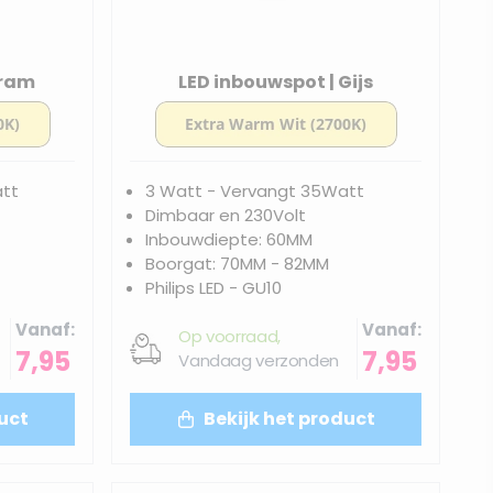
Bram
LED inbouwspot | Gijs
att
3 Watt - Vervangt 35Watt
Dimbaar en 230Volt
Inbouwdiepte: 60MM
Boorgat: 70MM - 82MM
Philips LED - GU10
Vanaf
Vanaf
Op voorraad,
7,95
7,95
Vandaag verzonden
uct
Bekijk het product