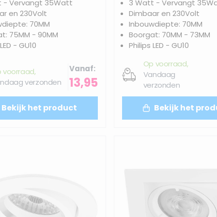
t - Vervangt 35Watt
3 Watt - Vervangt 35W
r en 230Volt
Dimbaar en 230Volt
wdiepte: 70MM
Inbouwdiepte: 70MM
at: 75MM - 90MM
Boorgat: 70MM - 73MM
 LED - GU10
Philips LED - GU10
Op voorraad,
Vanaf
 voorraad,
Vandaag
13,95
ndaag verzonden
verzonden
Bekijk het product
Bekijk het prod