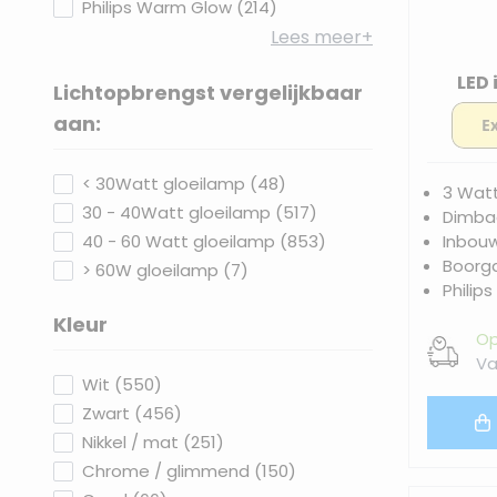
products available
Philips Warm Glow
(
214
)
Lees meer+
LED
Lichtopbrengst vergelijkbaar
filter
aan:
products available
< 30Watt gloeilamp
(
48
)
3 Wat
products available
30 - 40Watt gloeilamp
(
517
)
Dimbaa
products available
Inbou
40 - 60 Watt gloeilamp
(
853
)
Boorg
products available
> 60W gloeilamp
(
7
)
Philips
Kleur
Op
filter
Va
products available
Wit
(
550
)
products available
Zwart
(
456
)
products available
Nikkel / mat
(
251
)
products available
Chrome / glimmend
(
150
)