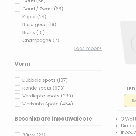
products available
Goud
(
66
)
products available
Goud / Zwart
(
66
)
products available
Koper
(
23
)
products available
Rose goud
(
16
)
products available
Brons
(
15
)
products available
Champagne
(
7
)
Lees meer+
Vorm
filter
products available
Dubbele spots
(
137
)
products available
Ronde spots
(
973
)
LED
products available
Verdiepte spots
(
389
)
products available
Vierkante Spots
(
454
)
Beschikbare inbouwdiepte
3 Wat
Dimbaa
filter
Inbou
products available
30MM
(
22
)