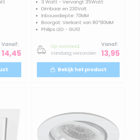
att
3 Watt - Vervangt 35Watt
Dimbaar en 230Volt
Inbouwdiepte: 70MM
Boorgat: Vierkant van 80*80MM
Philips LED - GU10
Vanaf
Vanaf
Op voorraad,
14,45
13,95
Vandaag verzonden
uct
Bekijk het product