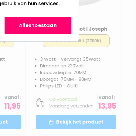
gebruik van hun services.
Alles toestaan
Jamy
LED inbouwspot | Joseph
att
3 Watt - Vervangt 35Watt
Dimbaar en 230Volt
Inbouwdiepte: 70MM
Boorgat: 75MM - 90MM
Philips LED - GU10
Vanaf
Vanaf
Op voorraad,
11,95
13,95
Vandaag verzonden
uct
Bekijk het product